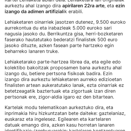
aurkeztu ahal izango dira
apirilaren 22ra arte
, eta
ezin
izango da adimen artifizial
ik erabili.
Lehiaketaren oinarriek jasotzen dutenez, 9.500 euroko
aurrekontua du eta irabazleak 5.000 euroko sari
nagusia jasoko du. Berrikuntza gisa, herri-bozketaren
faserako hautatutako bederatzi finalistek 500 euro
jasoko dituzte, azken fasean parte hartzeko egin
beharreko lanaren truke.
Lehiaketarako parte-hartzea librea da, eta egile edo
kolektibo bakoitzak proposamen bana aurkeztu ahal
izango du, betiere pertsona fisikoak badira. Ezin
izango dira aurkeztu lehiaketaren aurreko edizioetan
finalisten artean aukeratutako lanak, ezta oinarriak ez
betetzeagatik baztertuak eta zigortuak izan diren
pertsonak ere, zigor-aldia igaro ez den bitartean.
Kartelak modu telematikoan aurkeztuko dira, eta
inprimakia hiru hizkuntzatan bete daiteke: gaztelaniaz,
euskaraz eta ingelesez. Egilearen eta kartelaren
datuak emango dira, azken kasu horretan lanaren
identifikazio-izenburuarekin; kartelaren kontzeptuaren