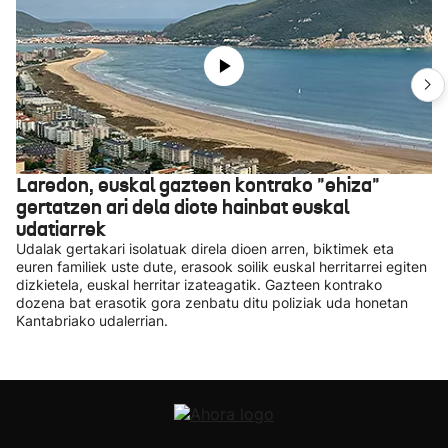
Laredon, euskal gazteen kontrako "ehiza"
gertatzen ari dela diote hainbat euskal
udatiarrek
Udalak gertakari isolatuak direla dioen arren, biktimek eta
euren familiek uste dute, erasook soilik euskal herritarrei egiten
dizkietela, euskal herritar izateagatik. Gazteen kontrako
dozena bat erasotik gora zenbatu ditu poliziak uda honetan
Kantabriako udalerrian.