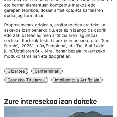
eta horren elementuen kontzeptu-markoa edo
garapen teorikoa; dosier artistikoa; eta kartelaren
irudia jpg formatuan.
Proposamenak originala, argitaragabea eta teknika
askekoa izan beharko du, eta ezin izango da osorik
edo zati batean adimen artifizialaren laguntzaz
sortuko. Kartelak testu hauek izan beharko ditu: 'San
Fermin', '2025','Iruña/Pamplona', eta 'Del 6 al 14 de
julio/Uztailaren 6tik 14ra', behar bezala irakurtzeko
moduko tamainan eta tipografian.
Gizartea
Sanferminak
Eguneko Titularrak
Inteligentzia Artifiziala
Zure interesekoa izan daiteke