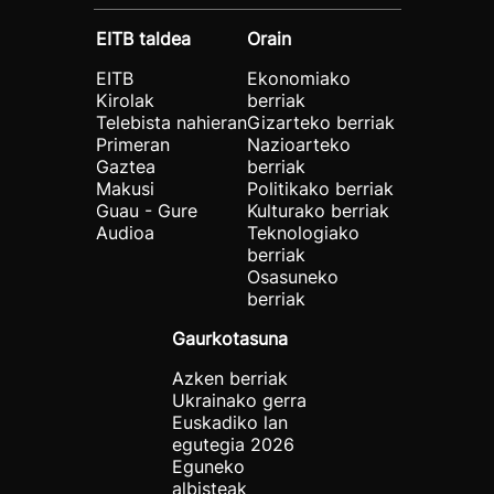
EITB taldea
Orain
EITB
Ekonomiako
Kirolak
berriak
Telebista nahieran
Gizarteko berriak
Primeran
Nazioarteko
Gaztea
berriak
Makusi
Politikako berriak
Guau - Gure
Kulturako berriak
Audioa
Teknologiako
berriak
Osasuneko
berriak
Gaurkotasuna
Azken berriak
Ukrainako gerra
Euskadiko lan
egutegia 2026
Eguneko
albisteak