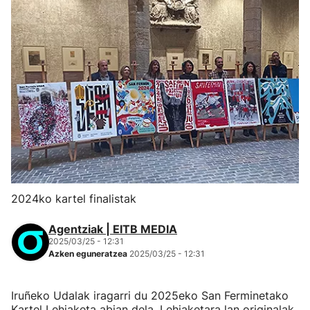
2024ko kartel finalistak
Agentziak | EITB MEDIA
2025/03/25 - 12:31
Azken eguneratzea
2025/03/25 - 12:31
Iruñeko Udalak iragarri du 2025eko San Ferminetako
Kartel Lehiaketa abian dela. Lehiaketara lan originalak