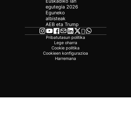
Euskadiko lan
egutegia 2026
Eguneko
albisteak
AEB eta Trump
Pribatutasun politika
Lege oharra
Cookie politika
Cookieen konfigurazioa
Harremana