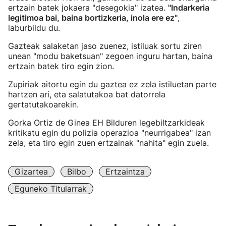
ertzain batek jokaera "desegokia" izatea.
"Indarkeria
legitimoa bai, baina bortizkeria, inola ere ez"
,
laburbildu du.
Gazteak salaketan jaso zuenez, istiluak sortu ziren
unean "modu baketsuan" zegoen inguru hartan, baina
ertzain batek tiro egin zion.
Zupiriak aitortu egin du gaztea ez zela istiluetan parte
hartzen ari, eta salatutakoa bat datorrela
gertatutakoarekin.
Gorka Ortiz de Ginea EH Bilduren legebiltzarkideak
kritikatu egin du polizia operazioa "neurrigabea" izan
zela, eta tiro egin zuen ertzainak "nahita" egin zuela.
Gizartea
Bilbo
Ertzaintza
Eguneko Titularrak