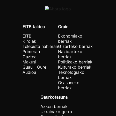
EITB taldea
Orain
EITB
Ekonomiako
Kirolak
berriak
Telebista nahieran
Gizarteko berriak
Primeran
Nazioarteko
Gaztea
berriak
Makusi
Politikako berriak
Guau - Gure
Kulturako berriak
Audioa
Teknologiako
berriak
Osasuneko
berriak
Gaurkotasuna
Azken berriak
Ukrainako gerra