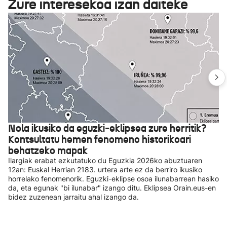
Zure interesekoa izan daiteke
Nola ikusiko da eguzki-eklipsea zure herritik?
Kontsultatu hemen fenomeno historikoari
behatzeko mapak
Ilargiak erabat ezkutatuko du Eguzkia 2026ko abuztuaren
12an: Euskal Herrian 2183. urtera arte ez da berriro ikusiko
horrelako fenomenorik. Eguzki-eklipse osoa ilunabarrean hasiko
da, eta egunak "bi ilunabar" izango ditu. Eklipsea Orain.eus-en
bidez zuzenean jarraitu ahal izango da.