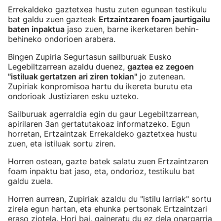
Errekaldeko gaztetxea hustu zuten egunean testikulu
bat galdu zuen gazteak
Ertzaintzaren foam jaurtigailu
baten inpaktua
jaso zuen, barne ikerketaren behin-
behineko ondorioen arabera.
Bingen Zupiria Segurtasun sailburuak Eusko
Legebiltzarrean azaldu duenez,
gaztea ez zegoen
"istiluak gertatzen ari ziren tokian"
jo zutenean.
Zupiriak konpromisoa hartu du ikereta burutu eta
ondorioak Justiziaren esku uzteko.
Sailburuak agerraldia egin du gaur Legebiltzarrean,
apirilaren 3an gertatutakoaz informatzeko. Egun
horretan, Ertzaintzak Errekaldeko gaztetxea hustu
zuen, eta istiluak sortu ziren.
Horren ostean, gazte batek salatu zuen Ertzaintzaren
foam inpaktu bat jaso, eta, ondorioz, testikulu bat
galdu zuela.
Horren aurrean, Zupiriak azaldu du "istilu larriak" sortu
zirela egun hartan, eta ehunka pertsonak Ertzaintzari
eraso ziotela. Hori bai, gaineratu du ez dela onargarria