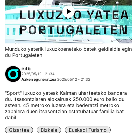
Munduko yaterik luxuzkoenetako batek geldialdia egin
du Portugaleten
eitb
2025/05/12 - 21:34
Azken eguneratzea
2025/05/12 - 21:32
"Sport" luxuzko yateak Kaiman uharteetako bandera
du. Itsasontziaren alokairuak 250.000 euro balio du
astean. 45 metroko luzera eta bederatzi metroko
zabalera duen itsasontzian estatubatuar familia bat
dabil.
Gizartea
Bizkaia
Euskadi Turismo