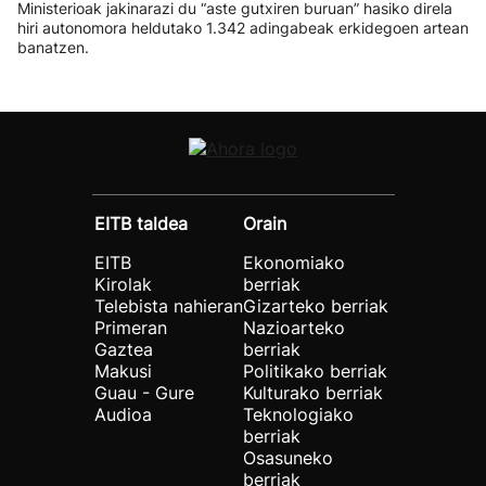
Ministerioak jakinarazi du “aste gutxiren buruan” hasiko direla
hiri autonomora heldutako 1.342 adingabeak erkidegoen artean
banatzen.
EITB taldea
Orain
EITB
Ekonomiako
Kirolak
berriak
Telebista nahieran
Gizarteko berriak
Primeran
Nazioarteko
Gaztea
berriak
Makusi
Politikako berriak
Guau - Gure
Kulturako berriak
Audioa
Teknologiako
berriak
Osasuneko
berriak