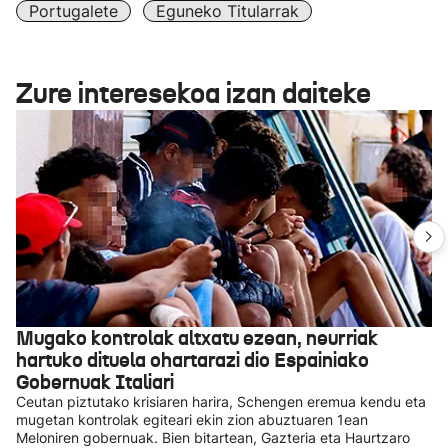
Portugalete
Eguneko Titularrak
Zure interesekoa izan daiteke
Mugako kontrolak altxatu ezean, neurriak
hartuko dituela ohartarazi dio Espainiako
Gobernuak Italiari
Ceutan piztutako krisiaren harira, Schengen eremua kendu eta
mugetan kontrolak egiteari ekin zion abuztuaren 1ean
Meloniren gobernuak. Bien bitartean, Gazteria eta Haurtzaro