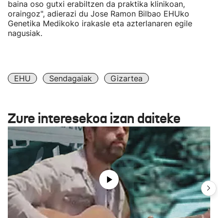
baina oso gutxi erabiltzen da praktika klinikoan,
oraingoz", adierazi du Jose Ramon Bilbao EHUko
Genetika Medikoko irakasle eta azterlanaren egile
nagusiak.
EHU
Sendagaiak
Gizartea
Zure interesekoa izan daiteke