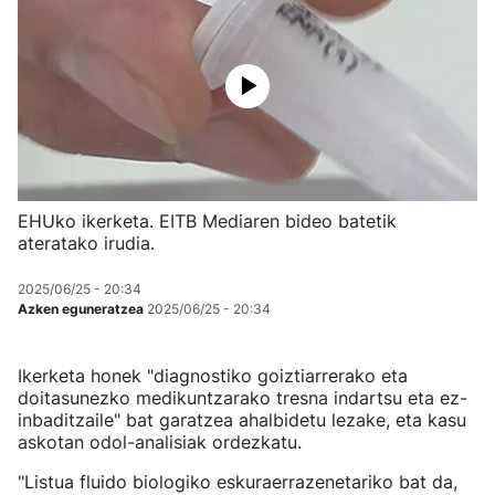
EHUko ikerketa. EITB Mediaren bideo batetik
ateratako irudia.
2025/06/25 - 20:34
Azken eguneratzea
2025/06/25 - 20:34
Ikerketa honek "diagnostiko goiztiarrerako eta
doitasunezko medikuntzarako tresna indartsu eta ez-
inbaditzaile" bat garatzea ahalbidetu lezake, eta kasu
askotan odol-analisiak ordezkatu.
"Listua fluido biologiko eskuraerrazenetariko bat da,