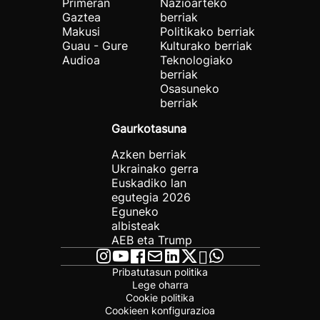
Primeran
Nazioarteko
Gaztea
berriak
Makusi
Politikako berriak
Guau - Gure
Kulturako berriak
Audioa
Teknologiako
berriak
Osasuneko
berriak
Gaurkotasuna
Azken berriak
Ukrainako gerra
Euskadiko lan
egutegia 2026
Eguneko
albisteak
AEB eta Trump
Pribatutasun politika
Lege oharra
Cookie politika
Cookieen konfigurazioa