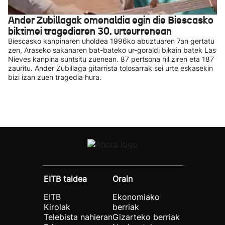
Ander Zubillagak omenaldia egin die Biescasko
biktimei tragediaren 30. urteurrenean
Biescasko kanpinaren uholdea 1996ko abuztuaren 7an gertatu
zen, Araseko sakanaren bat-bateko ur-goraldi bikain batek Las
Nieves kanpina suntsitu zuenean. 87 pertsona hil ziren eta 187
zauritu. Ander Zubillaga gitarrista tolosarrak sei urte eskasekin
bizi izan zuen tragedia hura.
EITB taldea
Orain
EITB
Ekonomiako
Kirolak
berriak
Telebista nahieran
Gizarteko berriak