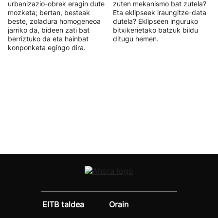
urbanizazio-obrek eragin dute
zuten mekanismo bat zutela?
mozketa; bertan, besteak
Eta eklipseek iraungitze-data
beste, zoladura homogeneoa
dutela? Eklipseen inguruko
jarriko da, bideen zati bat
bitxikerietako batzuk bildu
berriztuko da eta hainbat
ditugu hemen.
konponketa egingo dira.
EITB taldea
Orain