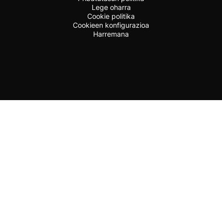
Lege oharra
Cookie politika
Cookieen konfigurazioa
Harremana