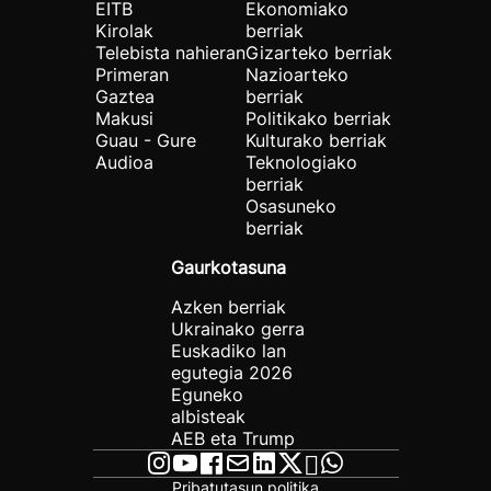
EITB
Ekonomiako
Kirolak
berriak
Telebista nahieran
Gizarteko berriak
Primeran
Nazioarteko
Gaztea
berriak
Makusi
Politikako berriak
Guau - Gure
Kulturako berriak
Audioa
Teknologiako
berriak
Osasuneko
berriak
Gaurkotasuna
Azken berriak
Ukrainako gerra
Euskadiko lan
egutegia 2026
Eguneko
albisteak
AEB eta Trump
Pribatutasun politika