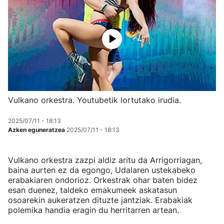
Vulkano orkestra. Youtubetik lortutako irudia.
2025/07/11 - 18:13
Azken eguneratzea
2025/07/11 - 18:13
Vulkano orkestra zazpi aldiz aritu da Arrigorriagan,
baina aurten ez da egongo, Udalaren ustekabeko
erabakiaren ondorioz. Orkestrak ohar baten bidez
esan duenez, taldeko emakumeek askatasun
osoarekin aukeratzen dituzte jantziak. Erabakiak
polemika handia eragin du herritarren artean.