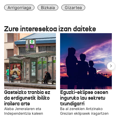
Arrigorriaga
Bizkaia
Gizartea
Zure interesekoa izan daiteke
Gasteizko tranbia ez
Eguzki-eklipse osoen
da erdigunetik ibiliko
inguruko lau sekretu
irailera arte
txundigarri
Alaba Jeneralaren eta
Ba al zenekien Antzinako
Independentzia kaleen
Grezian eklipseek iragartzen