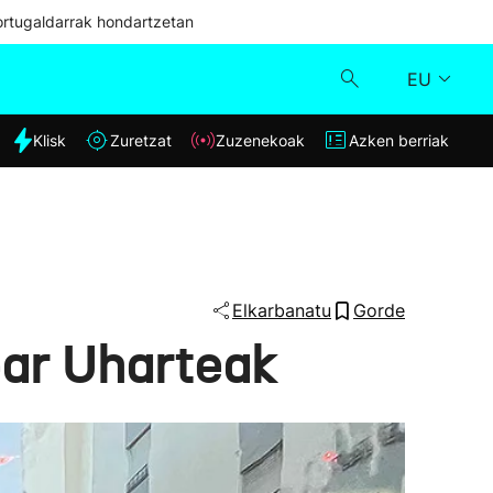
ortugaldarrak hondartzetan
EU
dia
Klisk
Zuretzat
Zuzenekoak
Azken berriak
Klisk
Zuzenekoak
Zuretzat
Elkarbanatu
Gorde
ear Uharteak
Azken berriak