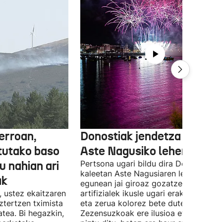
erroan,
Donostiak jendetza hartu d
tutako baso
Aste Nagusiko lehen gaue
u nahian ari
Pertsona ugari bildu dira Donostiako
kaleetan Aste Nagusiaren lehen
ak
egunean jai giroaz gozatzeko. Su
, ustez ekaitzaren
artifizialek ikusle ugari erakarri dituzt
ztertzen tximista
eta zerua kolorez bete dute.
tea. Bi hegazkin,
Zezensuzkoak ere ilusioa eta diberts