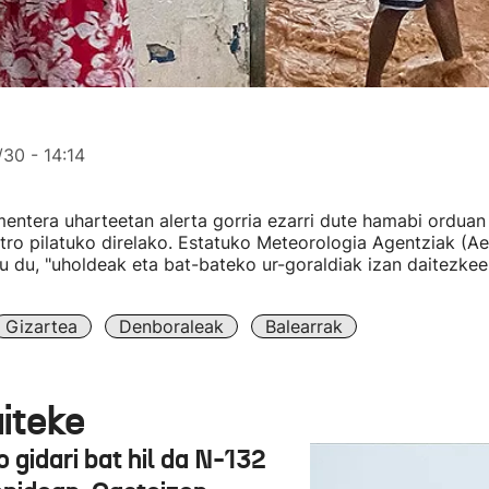
30 - 14:14
mentera uharteetan alerta gorria ezarri dute hamabi orduan
tro pilatuko direlako. Estatuko Meteorologia Agentziak (A
tu du, "uholdeak eta bat-bateko ur-goraldiak izan daitezkee
Gizartea
Denboraleak
Balearrak
aiteke
 gidari bat hil da N-132