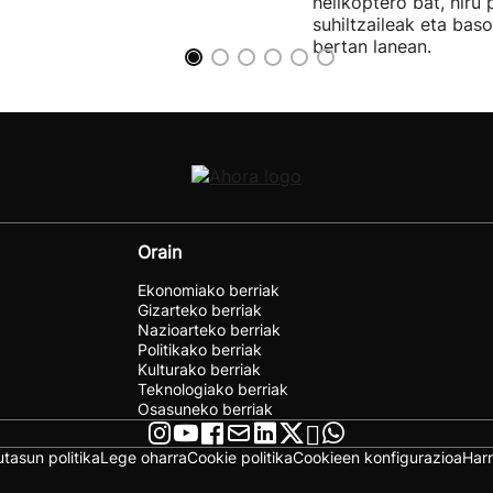
helikoptero bat, hiru
suhiltzaileak eta baso
bertan lanean.
Orain
Ekonomiako berriak
Gizarteko berriak
Nazioarteko berriak
Politikako berriak
Kulturako berriak
Teknologiako berriak
Osasuneko berriak
utasun politika
Lege oharra
Cookie politika
Cookieen konfigurazioa
Har