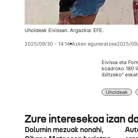
Uholdeak Eivissan. Argazkia: EFE.
2025/09/30 - 14:14
Azken eguneratzea
2025/09/
Eivissa eta For
koadroko 180 li
ibiltzeko" eska
Uholdeak
Zure interesekoa izan d
Dolumin mezuak nonahi,
Auto