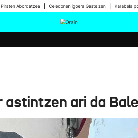
|
|
 Piraten Abordatzea
Celedonen igoera Gasteizen
Karabela p
tura
Ikusmiran
Egural
Osasuna
Teknologia
 astintzen ari da Bal