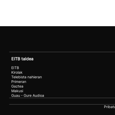
EITB taldea
EITB
Kirolak
Telebista nahieran
Primeran
Gaztea
Makusi
Guau - Gure Audioa
Pribat