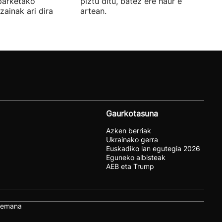
 parketako
piztu ditu, batez ere haur eta nerabe
zainak ari dira
artean.
Gaurkotasuna
Azken berriak
Ukrainako gerra
Euskadiko lan egutegia 2026
Eguneko albisteak
AEB eta Trump
remana