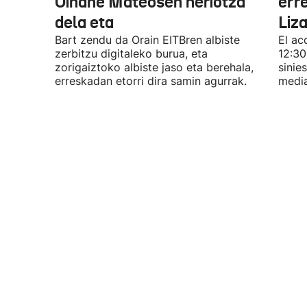
Oihane Mateosen heriotza
err
dela eta
Liz
Bart zendu da Orain EITBren albiste
El ac
zerbitzu digitaleko burua, eta
12:30
zorigaiztoko albiste jaso eta berehala,
sinie
erreskadan etorri dira samin agurrak.
media