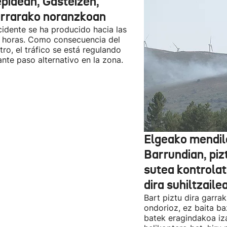
epidean, Gasteizen,
arrarako noranzkoan
cidente se ha producido hacia las
 horas. Como consecuencia del
stro, el tráfico se está regulando
nte paso alternativo en la zona.
Elgeako mendil
Barrundian, piz
sutea kontrolat
dira suhiltzaile
Bart piztu dira garrak
ondorioz, ez baita ba
batek eragindakoa iza