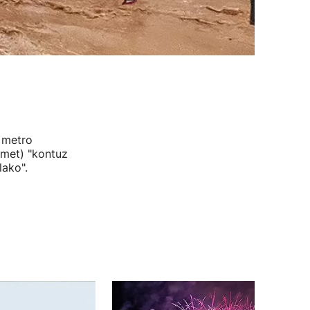
 metro
emet) "kontuz
lako".