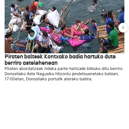
Piraten baltsek Kontxako badia hartuko dute
berriro astelehenean
Piraten abordatzeak milaka parte-hartzaile bilduko ditu berriro
Donostiako Aste Nagusiko hitzordu jendetsuenetako batean,
17:00etan, Donostiako portutik aterako baitira.