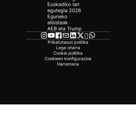
Euskadiko lan
egutegia 2026
Eguneko
albisteak
AEB eta Trump
Pribatutasun politika
Lege oharra
Cookie politika
Cookieen konfigurazioa
Harremana