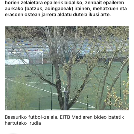
horien zelaietara epailerik bidaliko, zenbait epaileren
aurkako (batzuk, adingabeak) irainen, mehatxuen eta
erasoen ostean jarrera aldatu dutela ikusi arte.
Basauriko futbol-zelaia. EiTB Mediaren bideo batetik
hartutako irudia