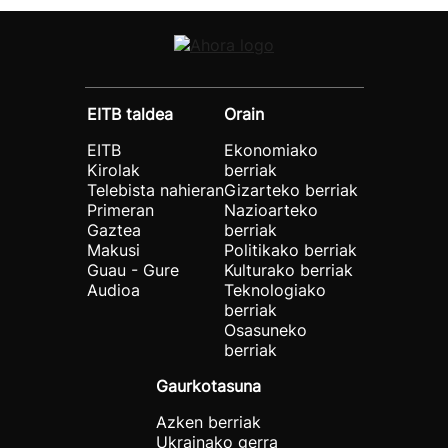
EITB taldea
Orain
EITB
Ekonomiako
Kirolak
berriak
Telebista nahieran
Gizarteko berriak
Primeran
Nazioarteko
Gaztea
berriak
Makusi
Politikako berriak
Guau - Gure
Kulturako berriak
Audioa
Teknologiako
berriak
Osasuneko
berriak
Gaurkotasuna
Azken berriak
Ukrainako gerra