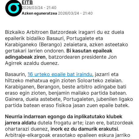
EITB
2026/03/24 - 21:40
Azken eguneratzea
2026/03/24 - 21:40
Bizkaiko Arbitroen Batzordeak iragarri du ez duela
epailerik bidaliko Basauri, Portugalete eta
Karabiganeko (Berango) zelaietara, azken asteetako
gertakari larrien ondoren.
Bi kasutan epaileak
adingabeak ziren
, batzordearen presidente Jon
Agirrek azaldu duenez.
Basaurin,
16 urteko epaile bat iraindu
, jazarri eta
hiltzeko mehatxua egin zioten Soloarteko zelaian.
Karabiganen, Berangon, beste arbitro adingabe bati
eraso egin zioten, benjamin mailako partida batean.
Gainera, duela astebete, Portugaleten, jubenilen ligako
partida batean eraso fisikoa jasan zuen epaile batek.
Neurria indarrean egongo da inplikatutako klubek
jarrera aldatu
dutela frogatu arte; izan ere, batzordeak
ohartarazi duenez,
inork ez du damurik erakutsi
.
Arbitraje-elkargoak erasotako epaileen eskura jarriko