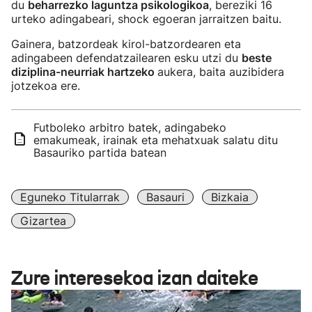
du
beharrezko laguntza psikologikoa
, bereziki 16
urteko adingabeari, shock egoeran jarraitzen baitu.
Gainera, batzordeak kirol-batzordearen eta
adingabeen defendatzailearen esku utzi du
beste
diziplina-neurriak hartzeko
aukera, baita auzibidera
jotzekoa ere.
Futboleko arbitro batek, adingabeko
emakumeak, irainak eta mehatxuak salatu ditu
Basauriko partida batean
Eguneko Titularrak
Basauri
Bizkaia
Gizartea
Zure interesekoa izan daiteke