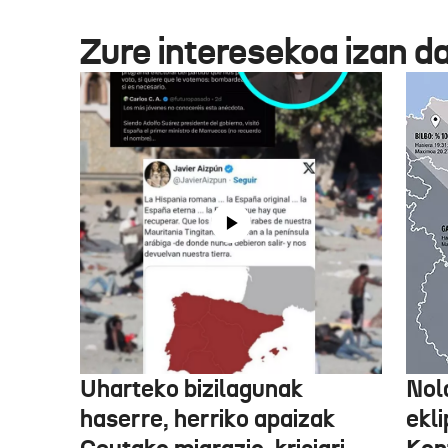
Zure interesekoa izan d
Uharteko bizilagunak
Nol
haserre, herriko apaizak
ekli