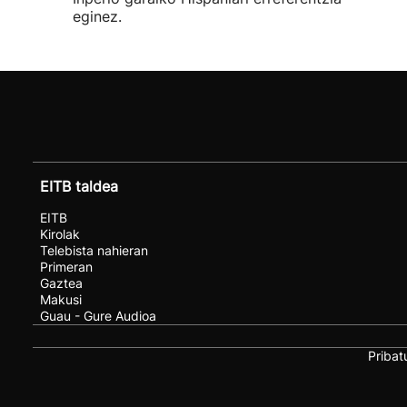
eginez.
EITB taldea
EITB
Kirolak
Telebista nahieran
Primeran
Gaztea
Makusi
Guau - Gure Audioa
Pribat