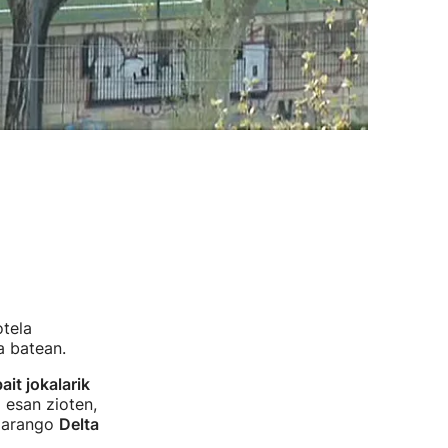
otela
a batean.
it jokalarik
) esan zioten,
garango
Delta