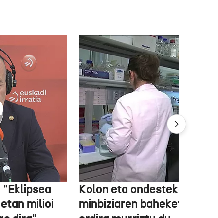
 "Eklipsea
Kolon eta ondesteko
etan milioi
minbiziaren baheketak