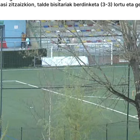
asi zitzaizkion, talde bisitariak berdinketa (3-3) lortu eta g