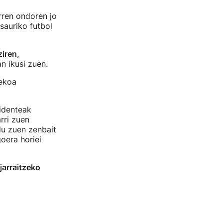
rren ondoren jo
sauriko futbol
ziren,
n ikusi zuen.
zekoa
identeak
rri zuen
du zuen zenbait
oera horiei
jarraitzeko