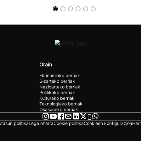
Orain
Ekonomiako berriak
Gizarteko berriak
Nazioarteko berriak
Politikako berriak
Kulturako berriak
Teknologiako berriak
Osasuneko berriak
utasun politika
Lege oharra
Cookie politika
Cookieen konfigurazioa
Har