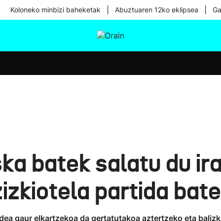
|
|
Koloneko minbizi baheketak
Abuztuaren 12ko eklipsea
Ga
tura
Ikusmiran
Egural
Osasuna
Teknologia
ska batek salatu du ir
zkiotela partida bat
ea gaur elkartzekoa da gertatutakoa aztertzeko eta balizk