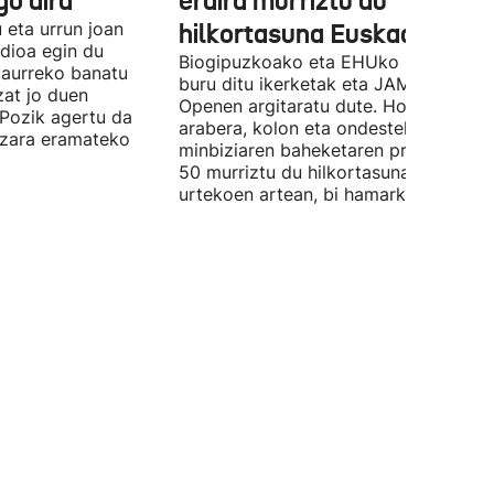
go dira"
erdira murriztu du
u eta urrun joan
hilkortasuna Euskadin
dioa egin du
Biogipuzkoako eta EHUko ikertzailea
taurreko banatu
buru ditu ikerketak eta JAMA Networ
zat jo duen
Openen argitaratu dute. Horren
Pozik agertu da
arabera, kolon eta ondesteko
lazara eramateko
minbiziaren baheketaren programak 
50 murriztu du hilkortasuna 50 eta 6
urtekoen artean, bi hamarkadatan.