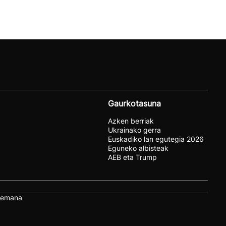
Gaurkotasuna
Azken berriak
Ukrainako gerra
Euskadiko lan egutegia 2026
Eguneko albisteak
AEB eta Trump
remana