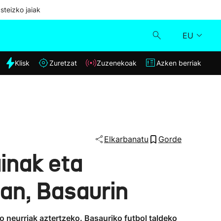
steizko jaiak
EU
dia
Klisk
Zuretzat
Zuzenekoak
Azken berriak
Klisk
Zuzenekoak
Zuretzat
Elkarbanatu
Gorde
ainak eta
Azken berriak
ean, Basaurin
o neurriak aztertzeko. Basauriko futbol taldeko