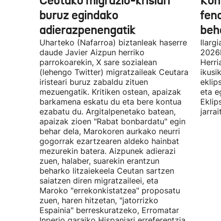
Ceutako migrazio-krisiari
Kon
buruz egindako
fen
adierazpenengatik
beh
Uharteko (Nafarroa) biztanleak haserre
Ilarg
daude Javier Aizpun herriko
2026k
parrokoarekin, X sare sozialean
Herri
(lehengo Twitter) migratzaileak Ceutara
ikusi
iristeari buruz zabaldu zituen
eklip
mezuengatik. Kritiken ostean, apaizak
eta e
barkamena eskatu du eta bere kontua
Eklip
ezabatu du. Argitalpenetako batean,
jarra
apaizak zioen "Rabat bonbardatu" egin
behar dela, Marokoren aurkako neurri
gogorrak ezartzearen aldeko hainbat
mezurekin batera. Aizpunek adierazi
zuen, halaber, suarekin erantzun
beharko litzaiekeela Ceutan sartzen
saiatzen diren migratzaileei, eta
Maroko "errekonkistatzea" proposatu
zuen, haren hitzetan, "jatorrizko
Espainia" berreskuratzeko, Erromatar
Inperio garaiko Hispaniari erreferentzia