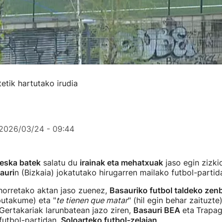
etik hartutako irudia
2026/03/24 - 09:44
neska batek
salatu du
irainak eta mehatxuak
jaso egin zizki
auri
n (Bizkaia) jokatutako hirugarren mailako futbol-partid
horretako aktan jaso zuenez,
Basauriko futbol taldeko zenba
putakume) eta "
te tienen que matar
" (hil egin behar zaituzte
Gertakariak larunbatean jazo ziren,
Basauri BEA
eta
Trapa
futbol-partidan,
Soloarteko futbol-zelaian
.