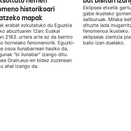
tsultatu hemen
bat bisitari izan
omeno historikoari
Eklipsea etxetik gert
gabe ikusteko gomen
atzeko mapak
sailburuak. Milaka be
iak erabat ezkutatuko du Eguzkia
dituzte iada mugarrit
o abuztuaren 12an: Euskal
fenomenoa ikusteko. 
an 2183. urtera arte ez da berriro
eklipseak zientzia p
ko horrelako fenomenorik. Eguzki-
balio izan duelako.
se osoa ilunabarrean hasiko da,
gunak "bi ilunabar" izango ditu.
sea Orain.eus-en bidez zuzenean
itu ahal izango da.