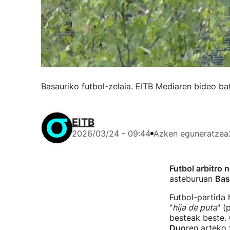
Basauriko futbol-zelaia. EITB Mediaren bideo bat
EITB
2026/03/24 - 09:44
Azken eguneratzea
Futbol arbitro 
asteburuan
Bas
Futbol-partida 
"
hija de puta
" (
besteak beste. 
Duo
ren arteko 