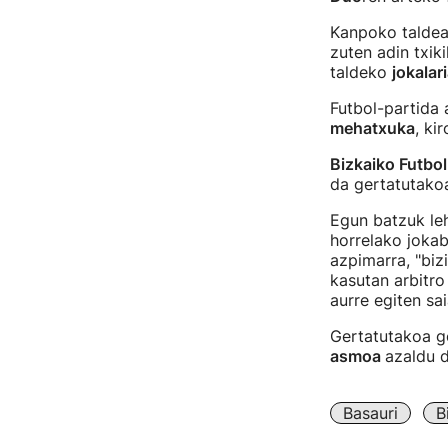
Kanpoko taldeak
zuten adin txik
taldeko
jokalar
Futbol-partida
mehatxuka
, ki
Bizkaiko Futbo
da gertatutakoa
Egun batzuk l
horrelako jokab
azpimarra, "biz
kasutan arbitro
aurre egiten sa
Gertatutakoa g
asmoa
azaldu d
Basauri
B