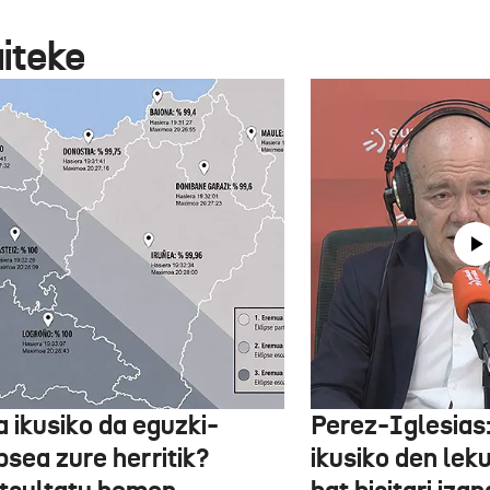
aiteke
a ikusiko da eguzki-
Perez-Iglesias:
psea zure herritik?
ikusiko den leku