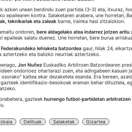
 azken unean berdindu zuen partida (3-3) eta, itxuraz, ho
iko epailearen kontra. Salaketaren arabera, une horretan, Ba
iak, teknikariak eta zaleak
barne, irainka hasi zitzaizkion.
 amaitu ondoren,
bere aldagelako atea indarrez jotzen aritu 
rol epaileak salatu duenez. Une horretan, bere burua arriskua
l Federakundeko lehiaketa batzordea
gaur, hilak 24, elkart
 aztertzeko eta balizko neurriak aztertzeko.
ehenago,
Jon Nuñez
Euskadiko Arbitroen Batzordearen pres
ideen ondorioez ohartarazi zuen, eta adingabeen kasuan ja
i osorako" kaltea ekar dezaketela esanda. Era berean, azal
 gazteek identifikazio-besokoak eraman behar dituztela, eg
iatzeko.
orabehera, gazteak
hurrengo futbol-partidetan arbitratzen 
u.
izkaia
Delituak
Salaketak
Gizartea