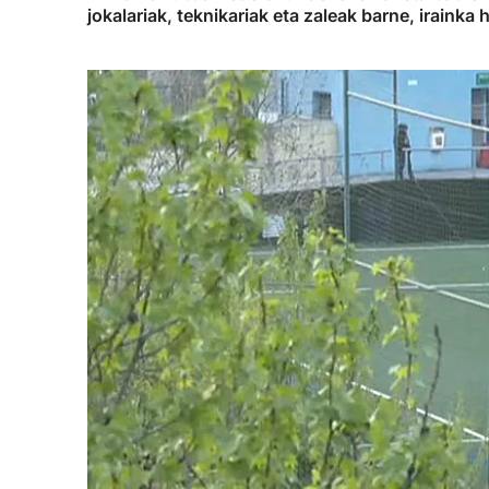
jokalariak, teknikariak eta zaleak barne, irainka h