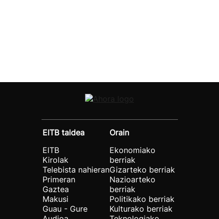
EITB taldea
Orain
EITB
Ekonomiako
Kirolak
berriak
Telebista nahieran
Gizarteko berriak
Primeran
Nazioarteko
Gaztea
berriak
Makusi
Politikako berriak
Guau - Gure
Kulturako berriak
Audioa
Teknologiako