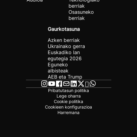
berriak
Osasuneko
berriak
Gaurkotasuna
Azken berriak
Ukrainako gerra
Euskadiko lan
egutegia 2026
Eguneko
albisteak
AEB eta Trump
Pribatutasun politika
Lege oharra
Cookie politika
Cookieen konfigurazioa
Harremana