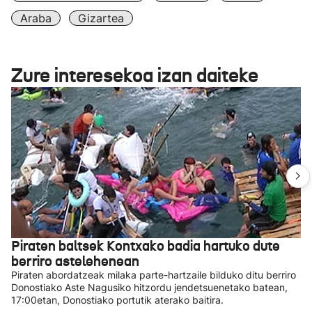
Araba
Gizartea
Zure interesekoa izan daiteke
Piraten baltsek Kontxako badia hartuko dute
berriro astelehenean
Piraten abordatzeak milaka parte-hartzaile bilduko ditu berriro
Donostiako Aste Nagusiko hitzordu jendetsuenetako batean,
17:00etan, Donostiako portutik aterako baitira.