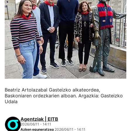
Beatriz Artolazabal Gasteizko alkateordea,
Baskoniaren ordezkarien alboan. Argazkia: Gasteizko
Udala
Agentziak | EITB
2026/06/11 - 14:11
Azken eguneratzea
2026/06/11 - 14:11