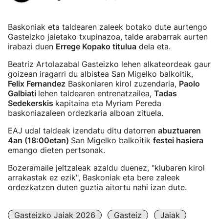
Baskoniak eta taldearen zaleek botako dute aurtengo
Gasteizko jaietako txupinazoa, talde arabarrak aurten
irabazi duen
Errege Kopako titulua
dela eta.
Beatriz Artolazabal Gasteizko lehen alkateordeak gaur
goizean iragarri du albistea San Migelko balkoitik,
Felix Fernandez
Baskoniaren kirol zuzendaria,
Paolo
Galbiati
lehen taldearen entrenatzailea,
Tadas
Sedekerskis
kapitaina eta Myriam Pereda
baskoniazaleen ordezkaria alboan zituela.
EAJ udal taldeak izendatu ditu datorren
abuztuaren
4an (18:00etan)
San Migelko balkoitik
festei hasiera
emango dieten pertsonak.
Bozeramaile jeltzaleak azaldu duenez, "klubaren kirol
arrakastak ez ezik", Baskoniak eta bere zaleek
ordezkatzen duten guztia aitortu nahi izan dute.
Gasteizko Jaiak 2026
Gasteiz
Jaiak