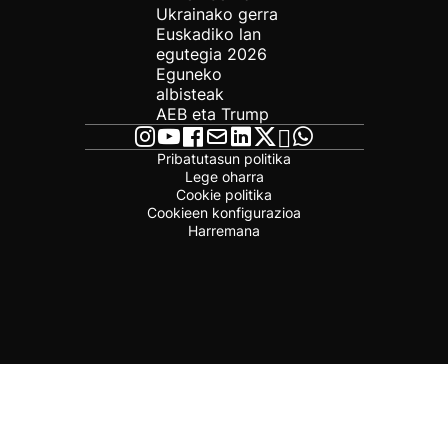
Ukrainako gerra
Euskadiko lan
egutegia 2026
Eguneko
albisteak
AEB eta Trump
Pribatutasun politika
Lege oharra
Cookie politika
Cookieen konfigurazioa
Harremana