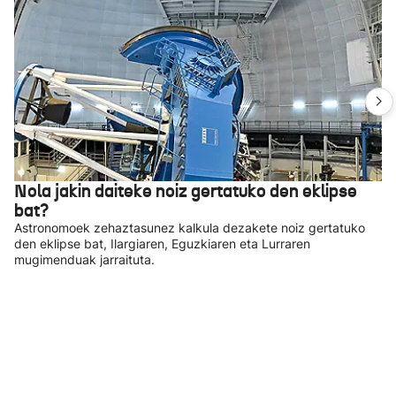
Nola jakin daiteke noiz gertatuko den eklipse
bat?
Astronomoek zehaztasunez kalkula dezakete noiz gertatuko
den eklipse bat, Ilargiaren, Eguzkiaren eta Lurraren
mugimenduak jarraituta.