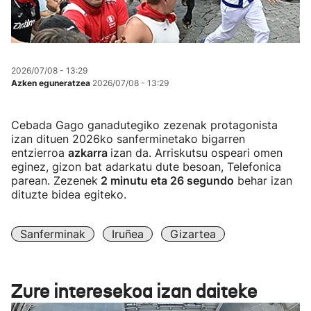
2026/07/08 - 13:29
Azken eguneratzea
2026/07/08 - 13:29
Cebada Gago ganadutegiko zezenak protagonista
izan dituen 2026ko sanferminetako bigarren
entzierroa
azkarra
izan da. Arriskutsu ospeari omen
eginez, gizon bat adarkatu dute besoan, Telefonica
parean. Zezenek
2 minutu eta 26 segundo
behar izan
dituzte bidea egiteko.
Sanferminak
Iruñea
Gizartea
Zure interesekoa izan daiteke