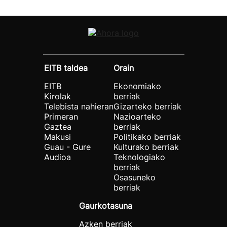
EITB taldea
Orain
EITB
Ekonomiako
Kirolak
berriak
Telebista nahieran
Gizarteko berriak
Primeran
Nazioarteko
Gaztea
berriak
Makusi
Politikako berriak
Guau - Gure
Kulturako berriak
Audioa
Teknologiako
berriak
Osasuneko
berriak
Gaurkotasuna
Azken berriak