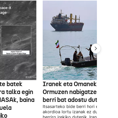
te batek
Iranek eta Omanek
ra talka egin
Ormuzen nabigatzeko bide
NASAk, baina
berri bat adostu dute
duela
Itsasarteko bide berri hori egiteko
akordioa lortu izanak ez du esan nahi
iko
berriro irekiko dutenik, Iranek zehazt