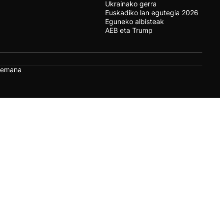
Ukrainako gerra
Euskadiko lan egutegia 2026
Eguneko albisteak
AEB eta Trump
remana