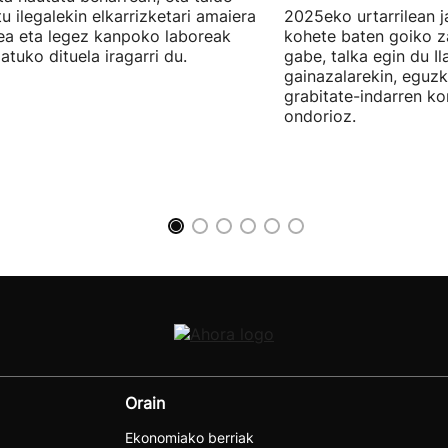
u ilegalekin elkarrizketari amaiera
2025eko urtarrilean j
a eta legez kanpoko laboreak
kohete baten goiko za
atuko dituela iragarri du.
gabe, talka egin du Il
gainazalarekin, eguzk
grabitate-indarren k
ondorioz.
Orain
Ekonomiako berriak