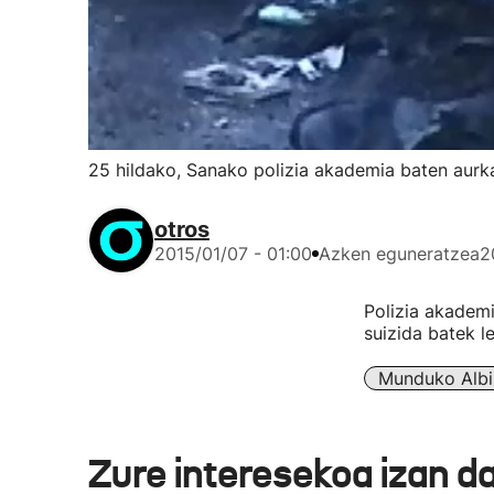
25 hildako, Sanako polizia akademia baten aurk
otros
2015/01/07 - 01:00
Azken eguneratzea
2
Polizia akademi
suizida batek l
Munduko Albi
Zure interesekoa izan d