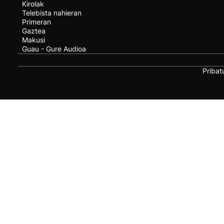
Kirolak
Telebista nahieran
Primeran
Gaztea
Makusi
Guau - Gure Audioa
Pribat