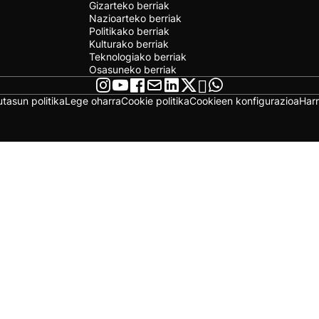
Gizarteko berriak
Nazioarteko berriak
Politikako berriak
Kulturako berriak
Teknologiako berriak
Osasuneko berriak
utasun politika
Lege oharra
Cookie politika
Cookieen konfigurazioa
Har