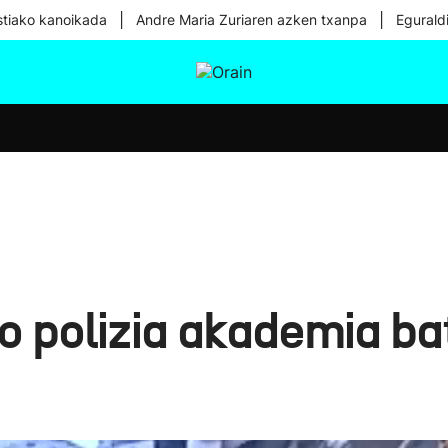
|
|
tiako kanoikada
Andre Maria Zuriaren azken txanpa
Egurald
tura
Ikusmiran
Egural
Osasuna
Teknologia
o polizia akademia b