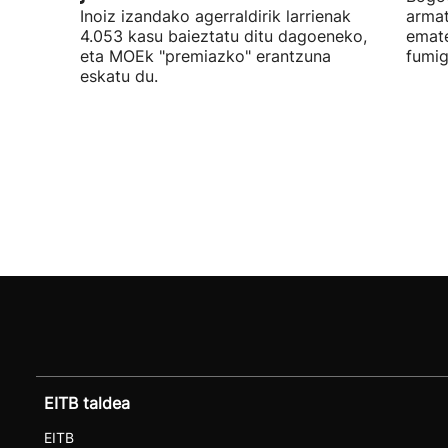
Inoiz izandako agerraldirik larrienak
armat
4.053 kasu baieztatu ditu dagoeneko,
emate
eta MOEk "premiazko" erantzuna
fumig
eskatu du.
EITB taldea
EITB