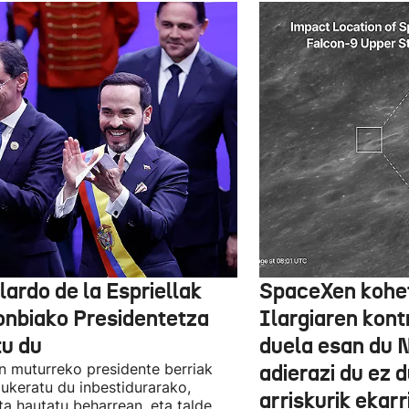
lardo de la Espriellak
SpaceXen kohe
onbiako Presidentetza
Ilargiaren kont
tu du
duela esan du 
n muturreko presidente berriak
adierazi du ez 
aukeratu du inbestidurarako,
arriskurik ekarr
a hautatu beharrean, eta talde