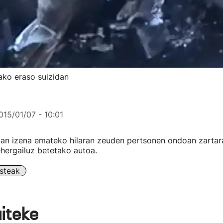
ako eraso suizidan
015/01/07 - 10:01
an izena emateko hilaran zeuden pertsonen ondoan zartaraz
ehergailuz betetako autoa.
steak
aiteke