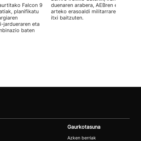
aurtitako Falcon 9
duenaren arabera, AEBren eta Israele
tiak, planifikatu
arteko erasoaldi militarraren ondorio
argiaren
itxi baitzuten.
i-jardueraren eta
onbinazio baten
Gaurkotasuna
Azken berriak