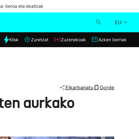
ia: beroa eta ekaitzak
EU
dia
Klisk
Zuretzat
Zuzenekoak
Azken berriak
Klisk
Zuzenekoak
Zuretzat
Elkarbanatu
Gorde
aten aurkako
Azken berriak