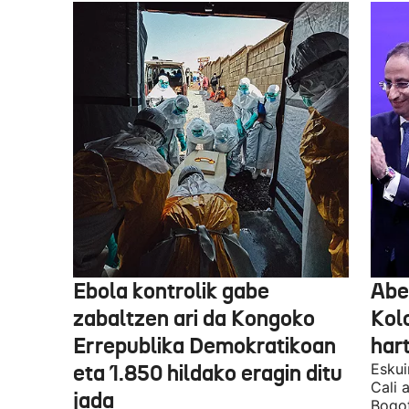
Ebola kontrolik gabe
Abe
zabaltzen ari da Kongoko
Kol
Errepublika Demokratikoan
har
eta 1.850 hildako eragin ditu
Eskui
Cali 
jada
Bogot