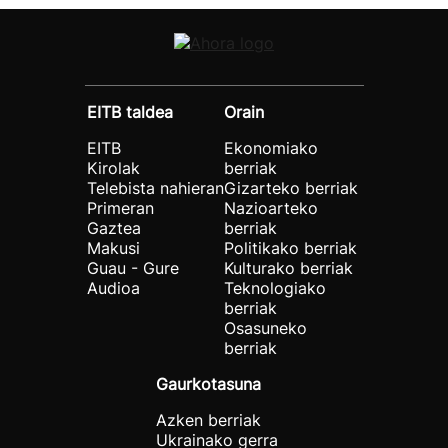
EITB taldea
Orain
EITB
Ekonomiako
Kirolak
berriak
Telebista nahieran
Gizarteko berriak
Primeran
Nazioarteko
Gaztea
berriak
Makusi
Politikako berriak
Guau - Gure
Kulturako berriak
Audioa
Teknologiako
berriak
Osasuneko
berriak
Gaurkotasuna
Azken berriak
Ukrainako gerra