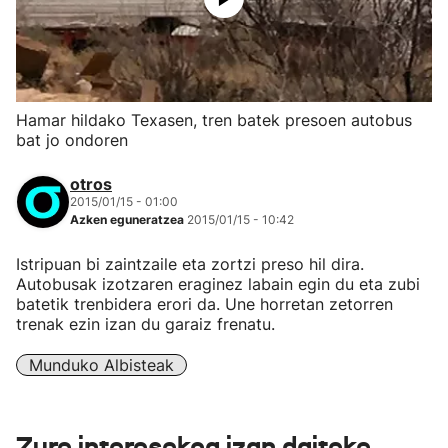
Hamar hildako Texasen, tren batek presoen autobus
bat jo ondoren
otros
2015/01/15 - 01:00
Azken eguneratzea
2015/01/15 - 10:42
Istripuan bi zaintzaile eta zortzi preso hil dira.
Autobusak izotzaren eraginez labain egin du eta zubi
batetik trenbidera erori da. Une horretan zetorren
trenak ezin izan du garaiz frenatu.
Munduko Albisteak
Zure interesekoa izan daiteke