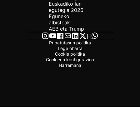
Euskadiko lan
egutegia 2026
Eguneko
albisteak
AEB eta Trump
Pribatutasun politika
Lege oharra
Cookie politika
Cookieen konfigurazioa
Harremana