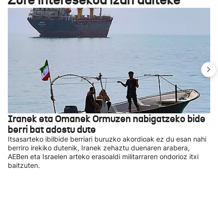
Iranek eta Omanek Ormuzen nabigatzeko bide
berri bat adostu dute
Itsasarteko ibilbide berriari buruzko akordioak ez du esan nahi
berriro irekiko dutenik, Iranek zehaztu duenaren arabera,
AEBen eta Israelen arteko erasoaldi militarraren ondorioz itxi
baitzuten.