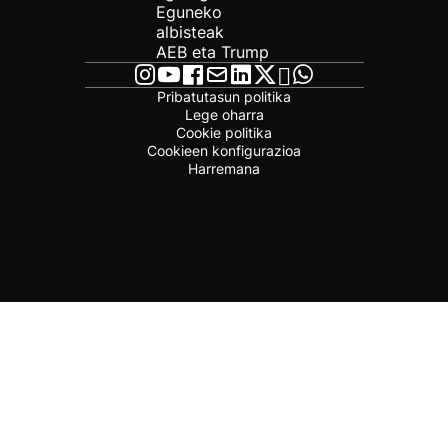
Eguneko
albisteak
AEB eta Trump
Pribatutasun politika
Lege oharra
Cookie politika
Cookieen konfigurazioa
Harremana