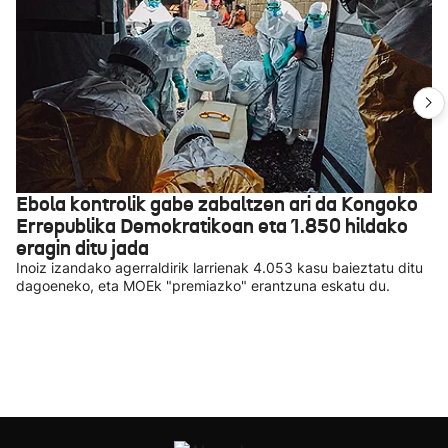
Ebola kontrolik gabe zabaltzen ari da Kongoko
Errepublika Demokratikoan eta 1.850 hildako
eragin ditu jada
Inoiz izandako agerraldirik larrienak 4.053 kasu baieztatu ditu
dagoeneko, eta MOEk "premiazko" erantzuna eskatu du.