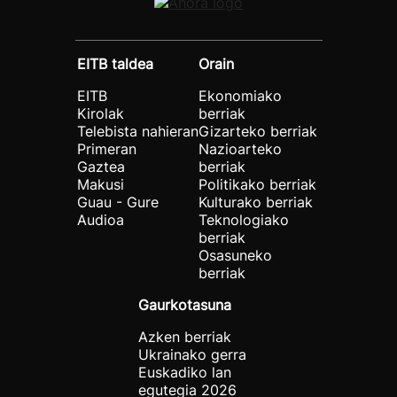
EITB taldea
Orain
EITB
Ekonomiako
Kirolak
berriak
Telebista nahieran
Gizarteko berriak
Primeran
Nazioarteko
Gaztea
berriak
Makusi
Politikako berriak
Guau - Gure
Kulturako berriak
Audioa
Teknologiako
berriak
Osasuneko
berriak
Gaurkotasuna
Azken berriak
Ukrainako gerra
Euskadiko lan
egutegia 2026