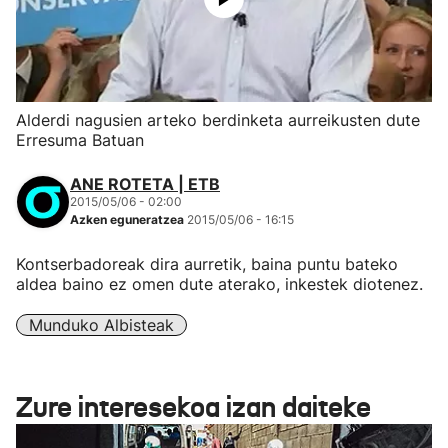
Alderdi nagusien arteko berdinketa aurreikusten dute
Erresuma Batuan
ANE ROTETA | ETB
2015/05/06 - 02:00
Azken eguneratzea
2015/05/06 - 16:15
Kontserbadoreak dira aurretik, baina puntu bateko
aldea baino ez omen dute aterako, inkestek diotenez.
Munduko Albisteak
Zure interesekoa izan daiteke