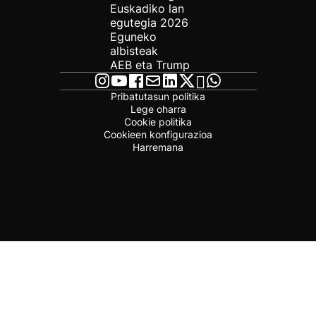
Euskadiko lan
egutegia 2026
Eguneko
albisteak
AEB eta Trump
Pribatutasun politika
Lege oharra
Cookie politika
Cookieen konfigurazioa
Harremana