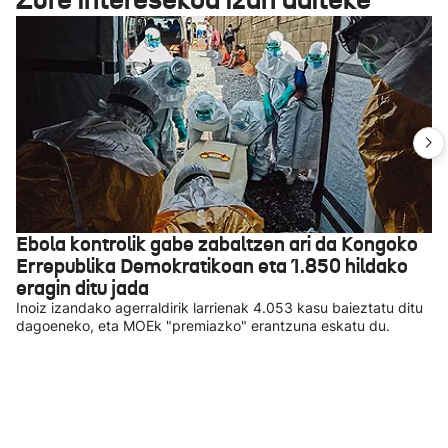
Ebola kontrolik gabe zabaltzen ari da Kongoko
Errepublika Demokratikoan eta 1.850 hildako
eragin ditu jada
Inoiz izandako agerraldirik larrienak 4.053 kasu baieztatu ditu
dagoeneko, eta MOEk "premiazko" erantzuna eskatu du.