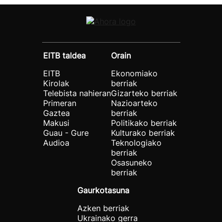
EITB taldea
Orain
EITB
Ekonomiako
Kirolak
berriak
Telebista nahieran
Gizarteko berriak
Primeran
Nazioarteko
Gaztea
berriak
Makusi
Politikako berriak
Guau - Gure
Kulturako berriak
Audioa
Teknologiako
berriak
Osasuneko
berriak
Gaurkotasuna
Azken berriak
Ukrainako gerra