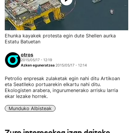
Ehunka kayakek protesta egin dute Shellen aurka
Estatu Batuetan
otros
2015/05/17 - 12:19
Azken eguneratzea
2015/05/17 - 12:14
Petrolio enpresak zulaketak egin nahi ditu Artikoan
eta Seatlleko portuarekin elkartu nahi ditu.
Ekologisten arabera, ingurumenerako arrisku larria
ekar lezake horrek.
Munduko Albisteak
Zure interesekoa izan daiteke