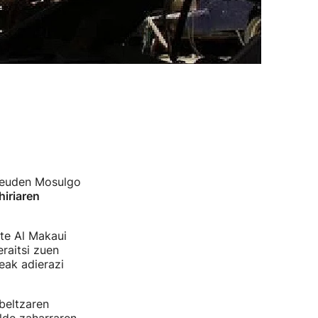
 zeuden Mosulgo
hiriaren
te Al Makaui
raitsi zuen
eak adierazi
beltzaren