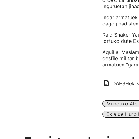
ordez. Larunbat
inguruetan jiha
Indar armatuek
dago jihadisten
Raid Shaker Ya
lortuko dute Es
Aquil al Maslam
desfile militar
armatuen "gara
DAESHek Mo
Munduko Albi
Ekialde Hurbi