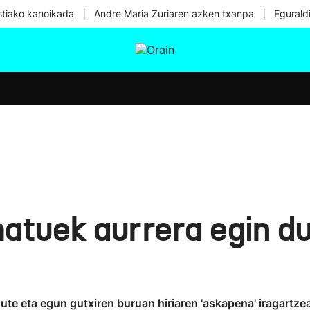
|
|
tiako kanoikada
Andre Maria Zuriaren azken txanpa
Egurald
tura
Ikusmiran
Egural
Osasuna
Teknologia
matuek aurrera egin d
ute eta egun gutxiren buruan hiriaren 'askapena' iragartze