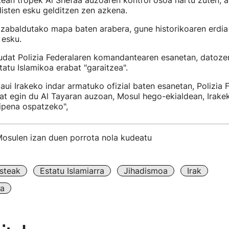
ean tropek Al Shefaa auzoaren kontrol osoa hartu zuten, a
disten esku gelditzen zen azkena.
 zabaldutako mapa baten arabera, gune historikoaren erdia
 esku.
udat Polizia Federalaren komandantearen esanetan, datoze
tatu Islamikoa erabat "garaitzea".
aui Irakeko indar armatuko ofizial baten esanetan, Polizia 
 bat egin du Al Tayaran auzoan, Mosul hego-ekialdean, Irake
ipena ospatzeko",
sulen izan duen porrota nola kudeatu
steak
Estatu Islamiarra
Jihadismoa
Irak
la