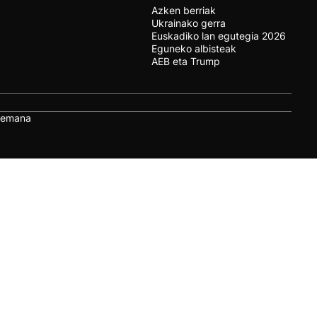
Azken berriak
Ukrainako gerra
Euskadiko lan egutegia 2026
Eguneko albisteak
AEB eta Trump
remana