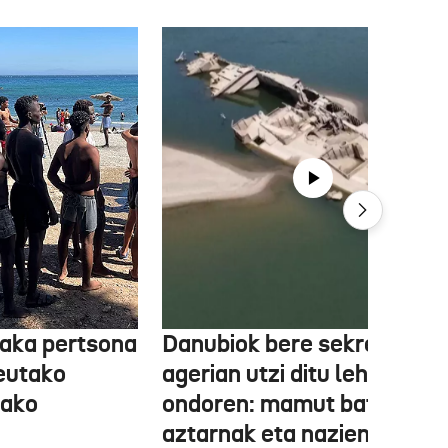
aka pertsona
Danubiok bere sekretuak
Ceutako
agerian utzi ditu lehortear
tako
ondoren: mamut baten
aztarnak eta nazien ontzia