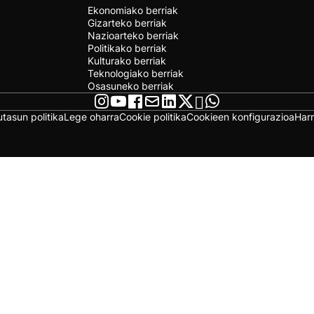
Ekonomiako berriak
Gizarteko berriak
Nazioarteko berriak
Politikako berriak
Kulturako berriak
Teknologiako berriak
Osasuneko berriak
utasun politika
Lege oharra
Cookie politika
Cookieen konfigurazioa
Har