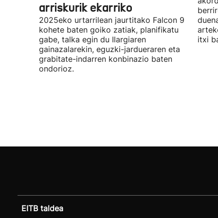
akord
arriskurik ekarriko
berri
2025eko urtarrilean jaurtitako Falcon 9
duena
kohete baten goiko zatiak, planifikatu
artek
gabe, talka egin du Ilargiaren
itxi b
gainazalarekin, eguzki-jardueraren eta
grabitate-indarren konbinazio baten
ondorioz.
EITB taldea