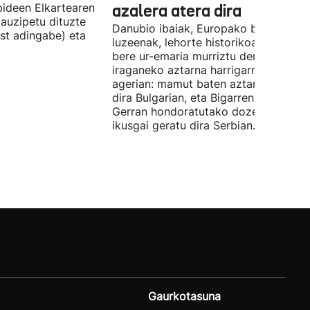
ideen Elkartearen
azalera atera dira
auzipetu dituzte
Danubio ibaiak, Europako bigarren
st adingabe) eta
luzeenak, lehorte historikoa bizi du, e
bere ur-emaria murriztu denez,
iraganeko aztarna harrigarriak utzi di
agerian: mamut baten aztarnak azald
dira Bulgarian, eta Bigarren Mundu
Gerran hondoratutako dozenaka ontz
ikusgai geratu dira Serbian.
Gaurkotasuna