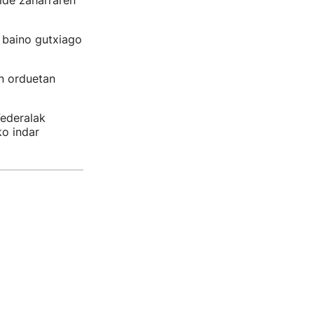
lde zaharraren
 baino gutxiago
n orduetan
Federalak
ko indar