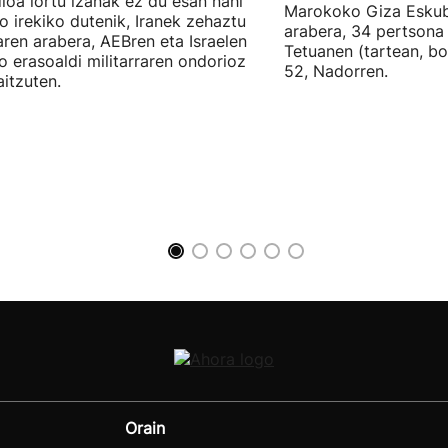
ioa lortu izanak ez du esan nahi
Marokoko Giza Eskub
ro irekiko dutenik, Iranek zehaztu
arabera, 34 pertsona 
ren arabera, AEBren eta Israelen
Tetuanen (tartean, bo
o erasoaldi militarraren ondorioz
52, Nadorren.
aitzuten.
Orain