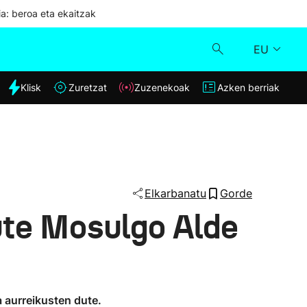
ia: beroa eta ekaitzak
EU
dia
Klisk
Zuretzat
Zuzenekoak
Azken berriak
Klisk
Zuzenekoak
Zuretzat
Elkarbanatu
Gorde
ute Mosulgo Alde
Azken berriak
a aurreikusten dute.