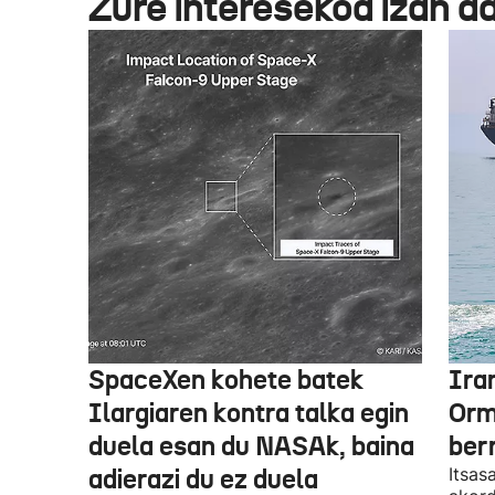
Zure interesekoa izan d
SpaceXen kohete batek
Ira
Ilargiaren kontra talka egin
Orm
duela esan du NASAk, baina
ber
adierazi du ez duela
Itsas