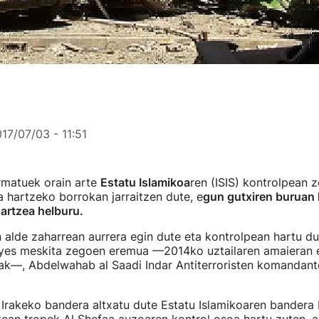
17/07/03 - 11:51
rmatuek orain arte
Estatu Islamikoa
ren (ISIS) kontrolpean
 hartzeko borrokan jarraitzen dute, e
gun gutxiren buruan 
artzea helburu.
alde zaharrean aurrera egin dute eta kontrolpean hartu du
ryes meskita zegoen eremua —2014ko uztailaren amaieran e
oak—, Abdelwahab al Saadi Indar Antiterroristen komandant
n Irakeko bandera altxatu dute Estatu Islamikoaren bandera 