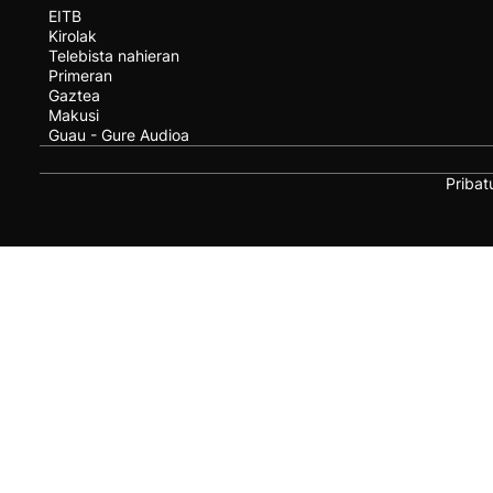
EITB
Kirolak
Telebista nahieran
Primeran
Gaztea
Makusi
Guau - Gure Audioa
Pribat