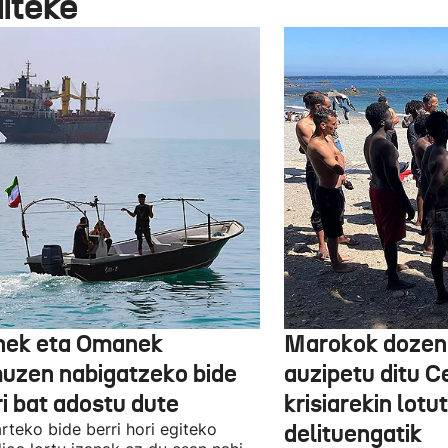
aiteke
nek eta Omanek
Marokok dozen
uzen nabigatzeko bide
auzipetu ditu 
ri bat adostu dute
krisiarekin lotu
arteko bide berri hori egiteko
delituengatik