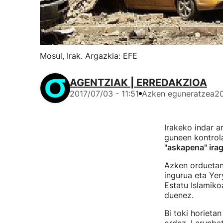
Mosul, Irak. Argazkia: EFE
AGENTZIAK | ERREDAKZIOA
2017/07/03 - 11:51
Azken eguneratzea
20
Irakeko indar a
guneen kontrola
"askapena" irag
Azken orduetan 
ingurua eta Ye
Estatu Islamik
duenez.
Bi toki horieta