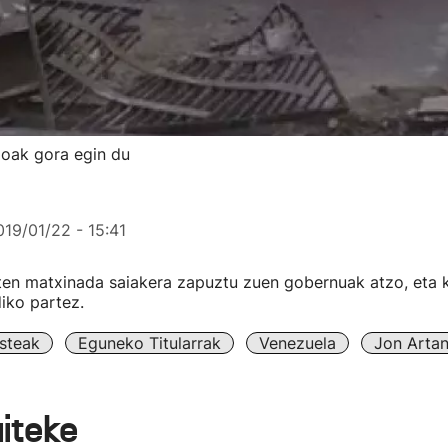
ioak gora egin du
019/01/22 - 15:41
aten matxinada saiakera zapuztu zuen gobernuak atzo, eta k
diko partez.
steak
Eguneko Titularrak
Venezuela
Jon Arta
aiteke