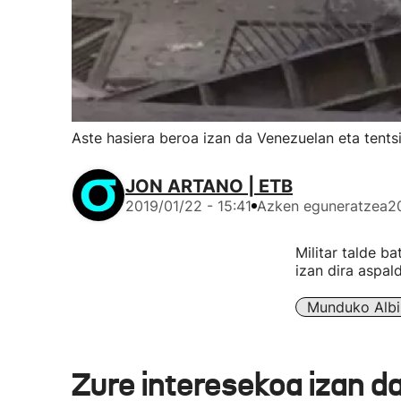
Aste hasiera beroa izan da Venezuelan eta tents
JON ARTANO | ETB
2019/01/22 - 15:41
Azken eguneratzea
2
Militar talde b
izan dira aspal
Munduko Albi
Zure interesekoa izan d