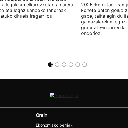
u ilegalekin elkarrizketari amaiera
2025eko urtarrilean j
a eta legez kanpoko laboreak
kohete baten goiko za
atuko dituela iragarri du.
gabe, talka egin du Il
gainazalarekin, eguzk
grabitate-indarren k
ondorioz.
Orain
Ekonomiako berriak