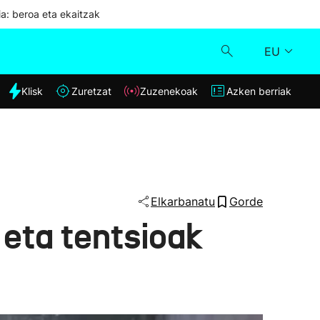
ia: beroa eta ekaitzak
EU
dia
Klisk
Zuretzat
Zuzenekoak
Azken berriak
Klisk
Zuzenekoak
Zuretzat
Elkarbanatu
Gorde
 eta tentsioak
Azken berriak