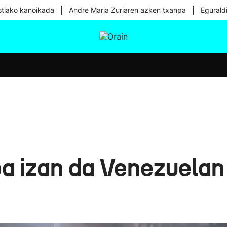
|
|
tiako kanoikada
Andre Maria Zuriaren azken txanpa
Egurald
tura
Ikusmiran
Egural
Osasuna
Teknologia
a izan da Venezuelan