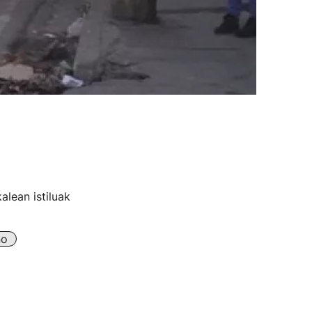
alean istiluak
no