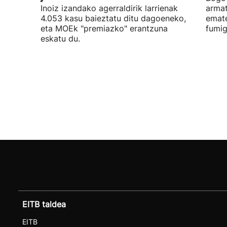
Inoiz izandako agerraldirik larrienak
armat
4.053 kasu baieztatu ditu dagoeneko,
emate
eta MOEk "premiazko" erantzuna
fumig
eskatu du.
EITB taldea
EITB