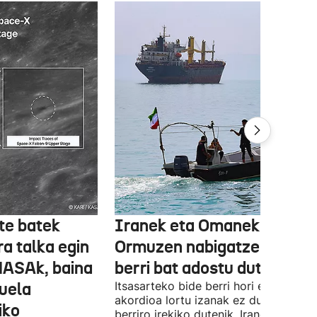
te batek
Iranek eta Omanek
ra talka egin
Ormuzen nabigatzeko bide
NASAk, baina
berri bat adostu dute
duela
Itsasarteko bide berri hori egiteko
akordioa lortu izanak ez du esan nahi
iko
berriro irekiko dutenik, Iranek zehazt