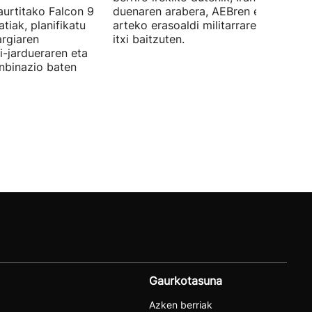
aurtitako Falcon 9
duenaren arabera, AEBren eta Israele
tiak, planifikatu
arteko erasoaldi militarraren ondorio
argiaren
itxi baitzuten.
i-jardueraren eta
onbinazio baten
Gaurkotasuna
Azken berriak