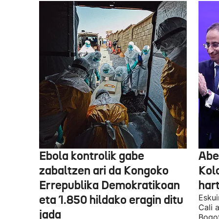
Ebola kontrolik gabe
Abe
zabaltzen ari da Kongoko
Kol
Errepublika Demokratikoan
har
eta 1.850 hildako eragin ditu
Eskui
Cali 
jada
Bogot