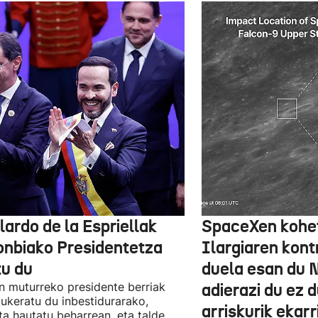
lardo de la Espriellak
SpaceXen kohe
onbiako Presidentetza
Ilargiaren kont
tu du
duela esan du 
n muturreko presidente berriak
adierazi du ez 
aukeratu du inbestidurarako,
arriskurik ekarr
a hautatu beharrean, eta talde