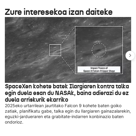
Zure interesekoa izan daiteke
SpaceXen kohete batek Ilargiaren kontra talka
egin duela esan du NASAk, baina adierazi du ez
duela arriskurik ekarriko
2025eko urtarrilean jaurtitako Falcon 9 kohete baten goiko
zatiak, planifikatu gabe, talka egin du Ilargiaren gainazalarekin,
eguzki-jardueraren eta grabitate-indarren konbinazio baten
ondorioz.