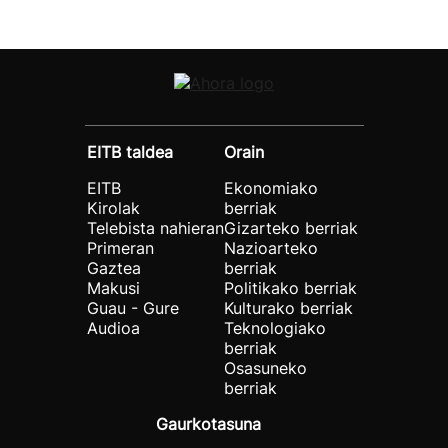
EITB taldea
Orain
EITB
Ekonomiako
Kirolak
berriak
Telebista nahieran
Gizarteko berriak
Primeran
Nazioarteko
Gaztea
berriak
Makusi
Politikako berriak
Guau - Gure
Kulturako berriak
Audioa
Teknologiako
berriak
Osasuneko
berriak
Gaurkotasuna