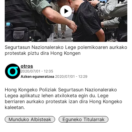
Segurtasun Nazionalerako Lege polemikoaren aurkako
protestak piztu dira Hong Kongen
otros
2020/07/01 - 12:35
Azken eguneratzea
2020/07/01 - 12:29
Hong Kongeko Poliziak Segurtasun Nazionalerako
Legea aplikatuz lehen atxiloketa egin du. Lege
berriaren aurkako protestak izan dira Hong Kongeko
kaleetan.
Munduko Albisteak
Eguneko Titularrak