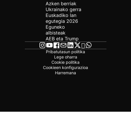
Azken berriak
Ukrainako gerra
Euskadiko lan
egutegia 2026
Eguneko
albisteak
AEB eta Trump
Pribatutasun politika
Lege oharra
Cookie politika
Cookieen konfigurazioa
Harremana