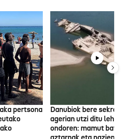
aka pertsona
Danubiok bere sekretuak
Ceutako
agerian utzi ditu lehortear
tako
ondoren: mamut baten
aztarnak eta nazien ontzia