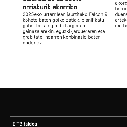
akord
arriskurik ekarriko
berri
2025eko urtarrilean jaurtitako Falcon 9
duena
kohete baten goiko zatiak, planifikatu
artek
gabe, talka egin du Ilargiaren
itxi b
gainazalarekin, eguzki-jardueraren eta
grabitate-indarren konbinazio baten
ondorioz.
EITB taldea