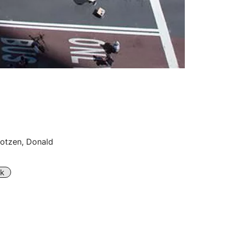
gotzen, Donald
ak