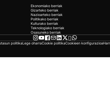
Ekonomiako berriak
Gizarteko berriak
Nazioarteko berriak
Politikako berriak
Kulturako berriak
Teknologiako berriak
Osasuneko berriak
utasun politika
Lege oharra
Cookie politika
Cookieen konfigurazioa
Har