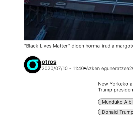
''Black Lives Matter'' dioen horma-irudia marg
otros
2020/07/10 - 11:40
Azken eguneratzea
2
New Yorkeko al
Trump presiden
Munduko Albi
Donald Trum