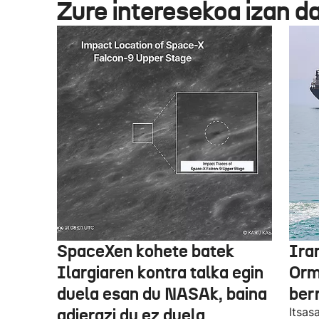
Zure interesekoa izan d
SpaceXen kohete batek
Ira
Ilargiaren kontra talka egin
Orm
duela esan du NASAk, baina
ber
adierazi du ez duela
Itsas