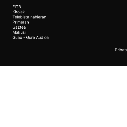
EITB
Kirolak
Telebista nahieran
Primeran
Gaztea
Makusi
Guau - Gure Audioa
Pribat