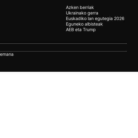
Azken berriak
Ukrainako gerra
Euskadiko lan egutegia 2026
Eguneko albisteak
AEB eta Trump
remana