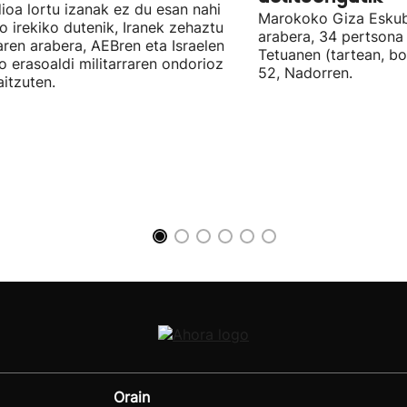
ioa lortu izanak ez du esan nahi
Marokoko Giza Eskub
ro irekiko dutenik, Iranek zehaztu
arabera, 34 pertsona 
ren arabera, AEBren eta Israelen
Tetuanen (tartean, bo
o erasoaldi militarraren ondorioz
52, Nadorren.
aitzuten.
Orain