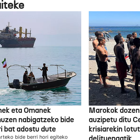
aiteke
nek eta Omanek
Marokok dozen
uzen nabigatzeko bide
auzipetu ditu 
ri bat adostu dute
krisiarekin lotu
arteko bide berri hori egiteko
delituengatik