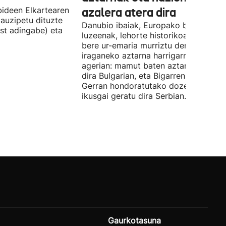
ideen Elkartearen
azalera atera dira
auzipetu dituzte
Danubio ibaiak, Europako bigarren
st adingabe) eta
luzeenak, lehorte historikoa bizi du, e
bere ur-emaria murriztu denez,
iraganeko aztarna harrigarriak utzi di
agerian: mamut baten aztarnak azald
dira Bulgarian, eta Bigarren Mundu
Gerran hondoratutako dozenaka ontz
ikusgai geratu dira Serbian.
Gaurkotasuna