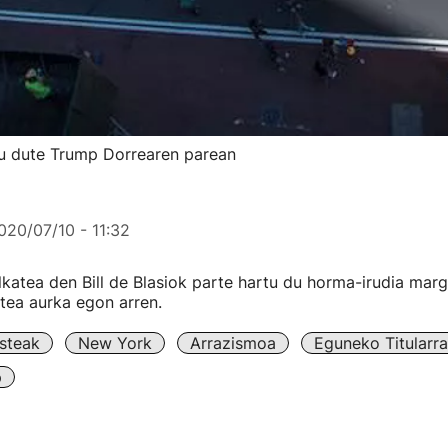
otu dute Trump Dorrearen parean
020/07/10 - 11:32
katea den Bill de Blasiok parte hartu du horma-irudia mar
tea aurka egon arren.
steak
New York
Arrazismoa
Eguneko Titularr
p