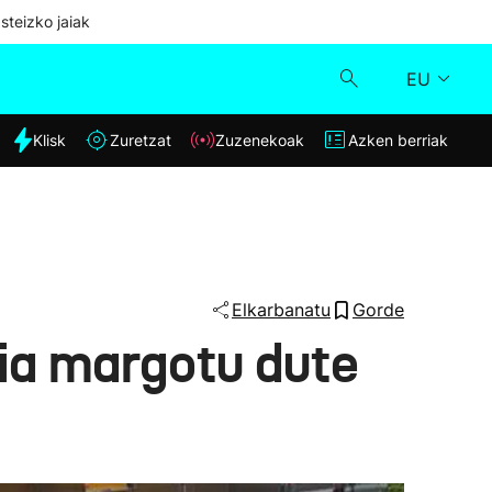
steizko jaiak
EU
dia
Klisk
Zuretzat
Zuzenekoak
Azken berriak
Klisk
Zuzenekoak
Zuretzat
Elkarbanatu
Gorde
dia margotu dute
Azken berriak