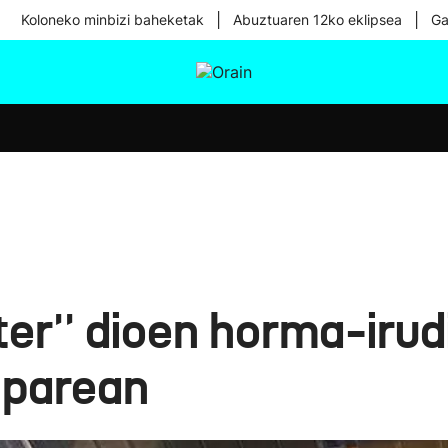
|
|
Koloneko minbizi baheketak
Abuztuaren 12ko eklipsea
Ga
tura
Ikusmiran
Egural
Osasuna
Teknologia
ter'' dioen horma-iru
 parean