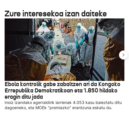
Zure interesekoa izan daiteke
Ebola kontrolik gabe zabaltzen ari da Kongoko
Errepublika Demokratikoan eta 1.850 hildako
eragin ditu jada
Inoiz izandako agerraldirik larrienak 4.053 kasu baieztatu ditu
dagoeneko, eta MOEk "premiazko" erantzuna eskatu du.