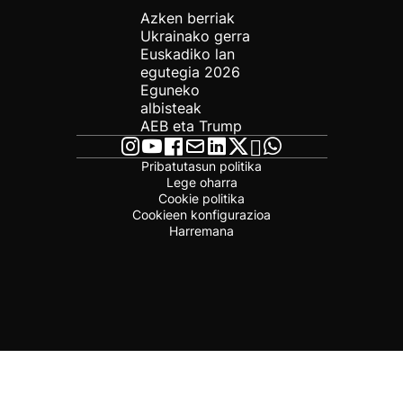
Azken berriak
Ukrainako gerra
Euskadiko lan
egutegia 2026
Eguneko
albisteak
AEB eta Trump
Pribatutasun politika
Lege oharra
Cookie politika
Cookieen konfigurazioa
Harremana