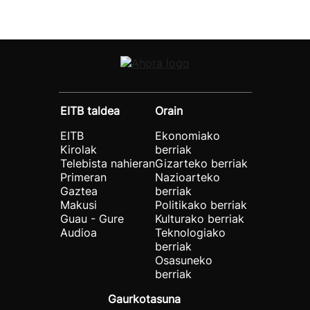
EITB taldea
Orain
EITB
Ekonomiako
Kirolak
berriak
Telebista nahieran
Gizarteko berriak
Primeran
Nazioarteko
Gaztea
berriak
Makusi
Politikako berriak
Guau - Gure
Kulturako berriak
Audioa
Teknologiako
berriak
Osasuneko
berriak
Gaurkotasuna