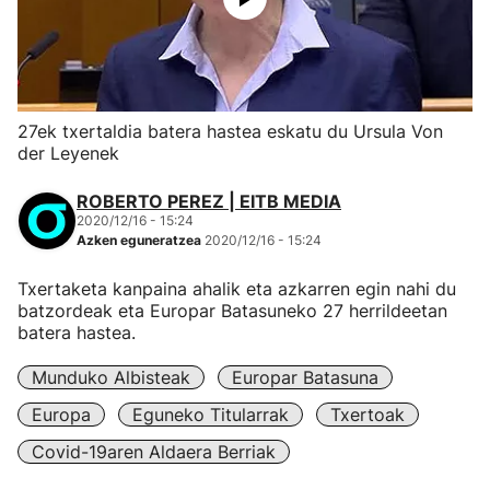
27ek txertaldia batera hastea eskatu du Ursula Von
der Leyenek
ROBERTO PEREZ | EITB MEDIA
2020/12/16 - 15:24
Azken eguneratzea
2020/12/16 - 15:24
Txertaketa kanpaina ahalik eta azkarren egin nahi du
batzordeak eta Europar Batasuneko 27 herrildeetan
batera hastea.
Munduko Albisteak
Europar Batasuna
Europa
Eguneko Titularrak
Txertoak
Covid-19aren Aldaera Berriak