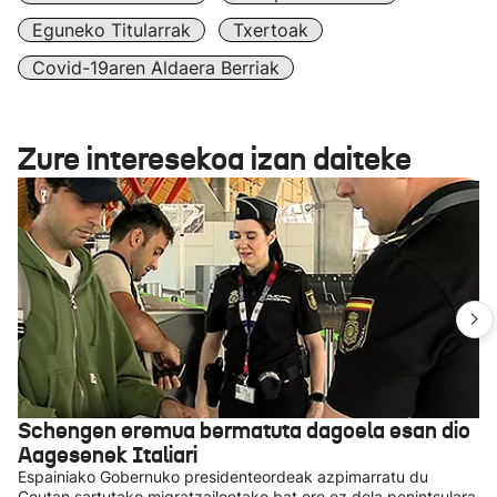
Eguneko Titularrak
Txertoak
Covid-19aren Aldaera Berriak
Zure interesekoa izan daiteke
Schengen eremua bermatuta dagoela esan dio
Aagesenek Italiari
Espainiako Gobernuko presidenteordeak azpimarratu du
Ceutan sartutako migratzaileetako bat ere ez dela penintsulara