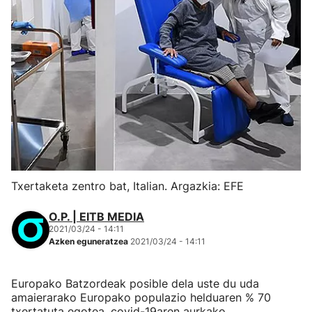
Txertaketa zentro bat, Italian. Argazkia: EFE
O.P. | EITB MEDIA
2021/03/24 - 14:11
Azken eguneratzea
2021/03/24 - 14:11
Europako Batzordeak posible dela uste du uda
amaierarako Europako populazio helduaren % 70
txertatuta egotea, covid-19aren aurkako