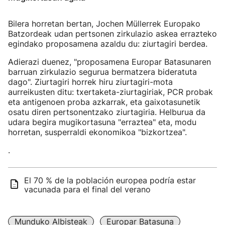
Bilera horretan bertan, Jochen Müllerrek Europako
Batzordeak udan pertsonen zirkulazio askea errazteko
egindako proposamena azaldu du: ziurtagiri berdea.
Adierazi duenez, "proposamena Europar Batasunaren
barruan zirkulazio segurua bermatzera bideratuta
dago". Ziurtagiri horrek hiru ziurtagiri-mota
aurreikusten ditu: txertaketa-ziurtagiriak, PCR probak
eta antigenoen proba azkarrak, eta gaixotasunetik
osatu diren pertsonentzako ziurtagiria. Helburua da
udara begira mugikortasuna "erraztea" eta, modu
horretan, susperraldi ekonomikoa "bizkortzea".
.
El 70 % de la población europea podría estar
vacunada para el final del verano
Munduko Albisteak
Europar Batasuna