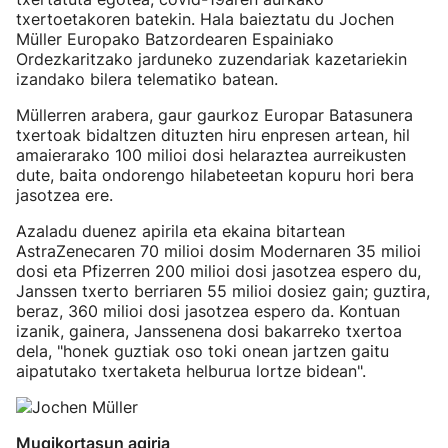
txertoetakoren batekin. Hala baieztatu du Jochen
Müller Europako Batzordearen Espainiako
Ordezkaritzako jarduneko zuzendariak kazetariekin
izandako bilera telematiko batean.
Müllerren arabera, gaur gaurkoz Europar Batasunera
txertoak bidaltzen dituzten hiru enpresen artean, hil
amaierarako 100 milioi dosi helaraztea aurreikusten
dute, baita ondorengo hilabeteetan kopuru hori bera
jasotzea ere.
Azaladu duenez apirila eta ekaina bitartean
AstraZenecaren 70 milioi dosim Modernaren 35 milioi
dosi eta Pfizerren 200 milioi dosi jasotzea espero du,
Janssen txerto berriaren 55 milioi dosiez gain; guztira,
beraz, 360 milioi dosi jasotzea espero da. Kontuan
izanik, gainera, Janssenena dosi bakarreko txertoa
dela, "honek guztiak oso toki onean jartzen gaitu
aipatutako txertaketa helburua lortze bidean".
Mugikortasun agiria