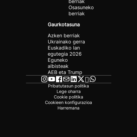
berriak
Osasuneko
berriak
Gaurkotasuna
Azken berriak
Ukrainako gerra
Euskadiko lan
egutegia 2026
Eguneko
albisteak
AEB eta Trump
Pribatutasun politika
Lege oharra
Cookie politika
Cookieen konfigurazioa
Harremana