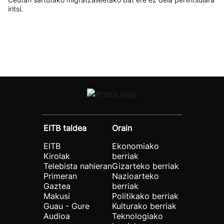
iritsi.
EITB taldea
Orain
EITB
Ekonomiako
Kirolak
berriak
Telebista nahieran
Gizarteko berriak
Primeran
Nazioarteko
Gaztea
berriak
Makusi
Politikako berriak
Guau - Gure
Kulturako berriak
Audioa
Teknologiako