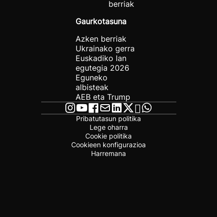
berriak
Gaurkotasuna
Azken berriak
Ukrainako gerra
Euskadiko lan
egutegia 2026
Eguneko
albisteak
AEB eta Trump
Pribatutasun politika
Lege oharra
Cookie politika
Cookieen konfigurazioa
Harremana