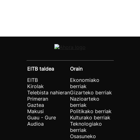
EITB taldea
Orain
EITB
Ekonomiako
Kirolak
berriak
Telebista nahieran
Gizarteko berriak
Primeran
Nazioarteko
Gaztea
berriak
Makusi
Politikako berriak
Guau - Gure
Kulturako berriak
Audioa
Teknologiako
berriak
Osasuneko