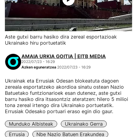
Aste gutxi barru hasiko dira zereal esportazioak
Ukrainako hiru portuetatik
AMAIA URKIA GOITIA | EITB MEDIA
2022/07/23 - 16:29
Azken eguneratzea
2022/07/23 - 16:29
Ukrainak eta Errusiak Odesan blokeatuta dagoen
zereala esportatzeko akordioa sinatu ostean Nazio
Batuetako funtzionarioek esan dutenez, aste gutxi
barru hasiko dira itsasontziz ateratzen: hilero 5 milioi
tona zereal irtengo dira Ukrainako portuetatik.
Errusiak Odesako portuari eraso egin dio gaur.
Munduko Albisteak
Ukrainako Gerra
Errusia
Nbe Nazio Batuen Erakundea