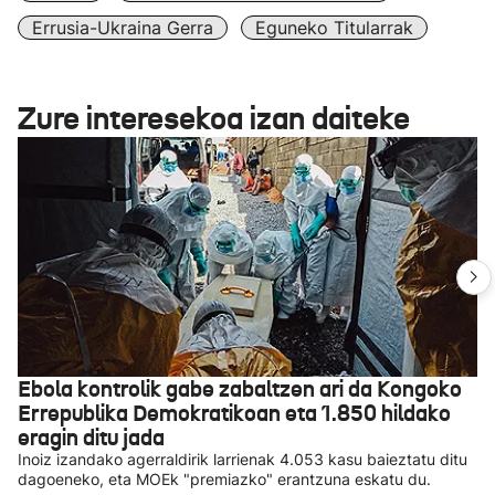
Errusia-Ukraina Gerra
Eguneko Titularrak
Zure interesekoa izan daiteke
Ebola kontrolik gabe zabaltzen ari da Kongoko
Errepublika Demokratikoan eta 1.850 hildako
eragin ditu jada
Inoiz izandako agerraldirik larrienak 4.053 kasu baieztatu ditu
dagoeneko, eta MOEk "premiazko" erantzuna eskatu du.