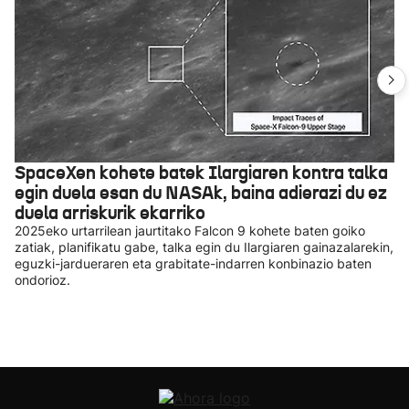
SpaceXen kohete batek Ilargiaren kontra talka
egin duela esan du NASAk, baina adierazi du ez
duela arriskurik ekarriko
2025eko urtarrilean jaurtitako Falcon 9 kohete baten goiko
zatiak, planifikatu gabe, talka egin du Ilargiaren gainazalarekin,
eguzki-jardueraren eta grabitate-indarren konbinazio baten
ondorioz.