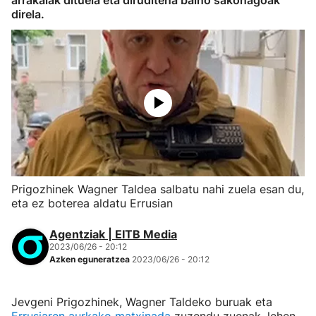
arrakalak dituela eta diruditena baino sakonagoak
direla.
Prigozhinek Wagner Taldea salbatu nahi zuela esan du,
eta ez boterea aldatu Errusian
Agentziak | EITB Media
2023/06/26 - 20:12
Azken eguneratzea
2023/06/26 - 20:12
Jevgeni Prigozhinek, Wagner Taldeko buruak eta