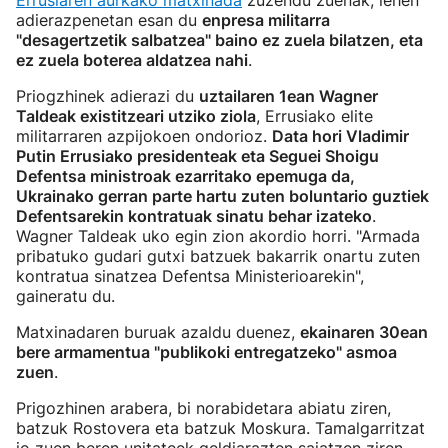
Errusiaren aurkako matxinada
zuzendu zuenak, lehen
adierazpenetan esan du
enpresa militarra
"desagertzetik salbatzea" baino ez zuela bilatzen, eta
ez zuela boterea aldatzea nahi
.
Priogzhinek adierazi du
uztailaren 1ean Wagner
Taldeak existitzeari utziko ziola
, Errusiako elite
militarraren azpijokoen ondorioz.
Data hori Vladimir
Putin Errusiako presidenteak eta Seguei Shoigu
Defentsa ministroak ezarritako epemuga da,
Ukrainako gerran parte hartu zuten boluntario guztiek
Defentsarekin kontratuak sinatu behar izateko
.
Wagner Taldeak uko egin zion akordio horri. "Armada
pribatuko gudari gutxi batzuek bakarrik onartu zuten
kontratua sinatzea Defentsa Ministerioarekin",
gaineratu du.
Matxinadaren buruak azaldu duenez,
ekainaren 30ean
bere armamentua "publikoki entregatzeko" asmoa
zuen
.
Prigozhinen arabera, bi norabidetara abiatu ziren,
batzuk Rostovera eta batzuk Moskura. Tamalgarritzat