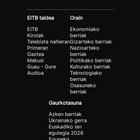
EITB taldea
Orain
EITB
Ekonomiako
Kirolak
berriak
Telebista nahieran
Gizarteko berriak
Primeran
Nazioarteko
Gaztea
berriak
Makusi
Politikako berriak
Guau - Gure
Kulturako berriak
Audioa
Teknologiako
berriak
Osasuneko
berriak
Gaurkotasuna
Azken berriak
Ukrainako gerra
Euskadiko lan
egutegia 2026
Eguneko