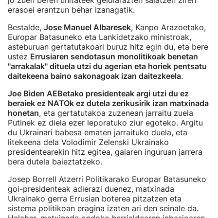
jo zuen beren unitateek geldiarazten saiatzen ziren
erasoei erantzun behar izanagatik.
Bestalde,
Jose Manuel Albaresek
, Kanpo Arazoetako,
Europar Batasuneko eta Lankidetzako ministroak,
asteburuan gertatutakoari buruz hitz egin du, eta bere
ustez
Errusiaren sendotasun monolitikoak benetan
"arrakalak" dituela utzi du agerian eta horiek pentsatu
daitekeena baino sakonagoak izan daitezkeela
.
Joe Biden AEBetako presidenteak argi utzi du ez
beraiek ez NATOk ez dutela zerikusirik izan matxinada
honetan
, eta gertatutakoa zuzenean jarraitu zuela
Putinek ez diela ezer leporatuko ziur egoteko. Argitu
du Ukrainari babesa ematen jarraituko duela, eta
litekeena dela Volodimir Zelenski Ukrainako
presidentearekin hitz egitea, gaiaren inguruan jarrera
bera dutela baieztatzeko.
Josep Borrell Atzerri Politikarako Europar Batasuneko
goi-presidenteak adierazi duenez, matxinada
Ukrainako gerra Errusian boterea pitzatzen eta
sistema politikoan eragina izaten ari den seinale da.