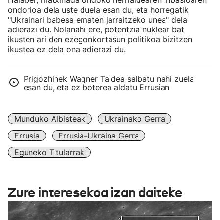
Halaber, matxinada ondoko herrialdearen inbasioaren
ondorioa dela uste duela esan du, eta horregatik
"Ukrainari babesa ematen jarraitzeko unea" dela
adierazi du. Nolanahi ere, potentzia nuklear bat
ikusten ari den ezegonkortasun politikoa bizitzen
ikustea ez dela ona adierazi du.
Prigozhinek Wagner Taldea salbatu nahi zuela
esan du, eta ez boterea aldatu Errusian
Munduko Albisteak
Ukrainako Gerra
Errusia
Errusia-Ukraina Gerra
Eguneko Titularrak
Zure interesekoa izan daiteke