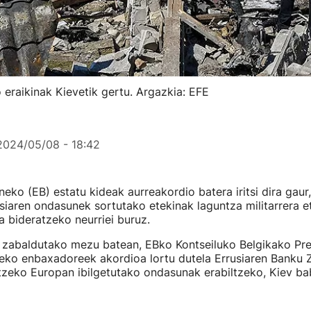
 eraikinak Kievetik gertu. Argazkia: EFE
2024/05/08 - 18:42
eko (EB) estatu kideak aurreakordio batera iritsi dira gaur
siaren ondasunek sortutako etekinak laguntza militarrera e
a bideratzeko neurriei buruz.
n zabaldutako mezu batean, EBko Kontseiluko Belgikako Pr
keko enbaxadoreek akordioa lortu dutela Errusiaren Banku 
tzeko Europan ibilgetutako ondasunak erabiltzeko, Kiev b