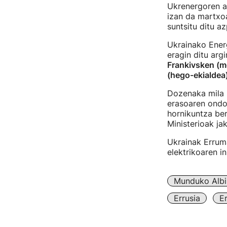
Ukrenergoren a
izan da martxoa
suntsitu ditu a
Ukrainako Energ
eragin ditu arg
Frankivsken (m
(hego-ekialdea
Dozenaka mila h
erasoaren ondor
hornikuntza be
Ministerioak ja
Ukrainak Erruma
elektrikoaren i
Munduko Albi
Errusia
E