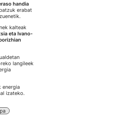
eraso handia
 batzuk erabat
zuenetik.
nek kalteak
tsia eta Ivano-
porizhian
kualdetan
reko langileek
ergia
k energia
al izateko.
pa