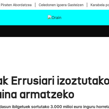
|
|
 Piraten Abordatzea
Celedonen igoera Gasteizen
Karabela p
tura
Ikusmiran
Egural
Osasuna
Teknologia
k Errusiari izoztuta
raina armatzeko
asun ibilgetuek sortutako 3.000 milioi euro inguru horretar