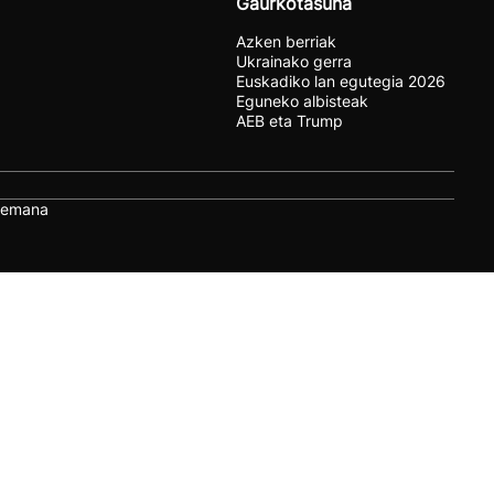
Gaurkotasuna
Azken berriak
Ukrainako gerra
Euskadiko lan egutegia 2026
Eguneko albisteak
AEB eta Trump
remana