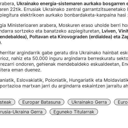
rabera,
Ukrainako energia-sistemaren aurkako bosgarren 
ren 22tik. Errusiak Ukrainako zentral garrantzitsuenetako
zpiegitura elektrikoen aurkako bonbardaketa-kanpaina hasi 
ia Ministerioaren arabera, Moskuren eraso uholde berri ho
indarra sortzeko eta banatzeko azpiegituretan,
Lviven, Vini
endebaldea), Poltavan eta Kirovograden (erdialdea) eta Za
)
.
erritar argindarrik gabe geratu dira Ukrainako hainbat es
ioz, nahiz eta 50.000 inguru argindarra berreskuratu sekto
rrezarri ondoren, gehienak mendebaldeko eskualdeetan, En
kitera eman duenez.
niatik, Eslovakiatik, Poloniatik, Hungariatik eta Moldaviati
nportazioa martxan jarri du argindarra eskaintzen jarraitu ah
steak
Europar Batasuna
Ukrainako Gerra
Euro
rrusia-Ukraina Gerra
Eguneko Titularrak