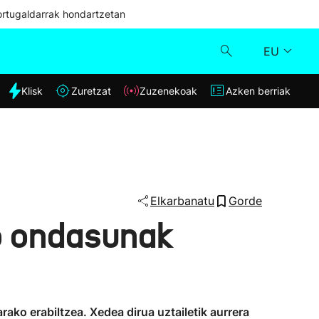
ortugaldarrak hondartzetan
EU
dia
Klisk
Zuretzat
Zuzenekoak
Azken berriak
Klisk
Zuzenekoak
Zuretzat
Elkarbanatu
Gorde
ko ondasunak
Azken berriak
ako erabiltzea. Xedea dirua uztailetik aurrera