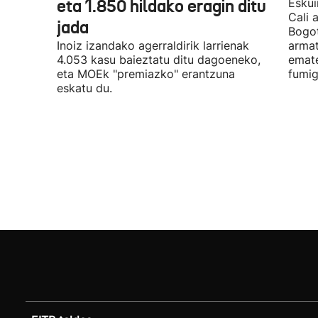
eta 1.850 hildako eragin ditu
Eskui
Cali 
jada
Bogot
Inoiz izandako agerraldirik larrienak
armat
4.053 kasu baieztatu ditu dagoeneko,
emate
eta MOEk "premiazko" erantzuna
fumig
eskatu du.