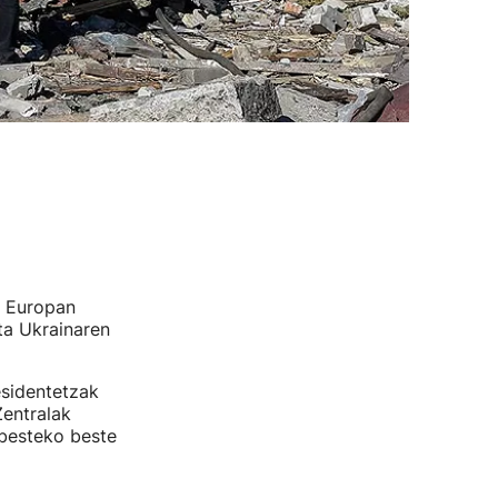
, Europan
ta Ukrainaren
esidentetzak
Zentralak
abesteko beste