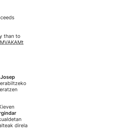
oceeds
y than to
GQMVAKAMt
i
Josep
erabiltzeko
deratzen
Kieven
rgindar
kualdetan
lteak direla