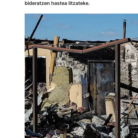
bideratzen hastea litzateke.