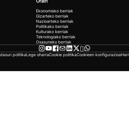
Orain
Ekonomiako berriak
Gizarteko berriak
Nazioarteko berriak
Politikako berriak
Kulturako berriak
Teknologiako berriak
Osasuneko berriak
utasun politika
Lege oharra
Cookie politika
Cookieen konfigurazioa
Har