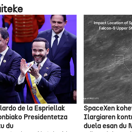
aiteke
lardo de la Espriellak
SpaceXen kohe
onbiako Presidentetza
Ilargiaren kont
tu du
duela esan du 