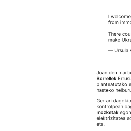
I welcome 
from immob
There cou
make Ukrai
— Ursula 
Joan den martx
Borrellek
Errusi
planteatutako e
hasteko helburu
Gerrari dagokio
kontrolpean da
mozketak
egon 
elektrizitatea 
eta.