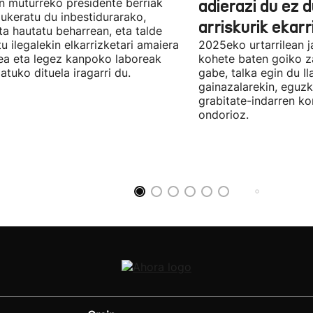
n muturreko presidente berriak
adierazi du ez 
aukeratu du inbestidurarako,
arriskurik ekarr
a hautatu beharrean, eta talde
u ilegalekin elkarrizketari amaiera
2025eko urtarrilean j
a eta legez kanpoko laboreak
kohete baten goiko za
atuko dituela iragarri du.
gabe, talka egin du Il
gainazalarekin, eguzk
grabitate-indarren k
ondorioz.