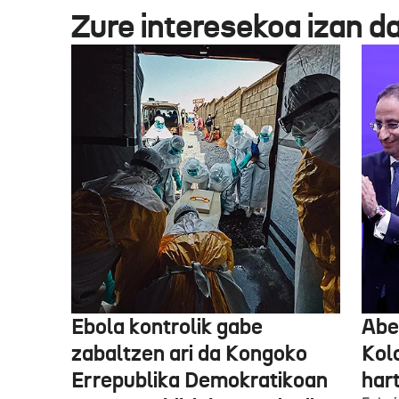
Zure interesekoa izan d
Ebola kontrolik gabe
Abe
zabaltzen ari da Kongoko
Kol
Errepublika Demokratikoan
har