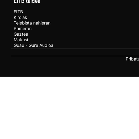
EITB taldea
EITB
Kirolak
Telebista nahieran
Primeran
Gaztea
Makusi
Guau - Gure Audioa
Pribat