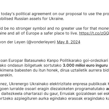
today's political agreement on our proposal to use the pr
ilised Russian assets for Ukraine.
ld be no stronger symbol and no greater use for that mone
ne and all of Europe a safer place to live.
https://t.co/z
von der Leyen (@vonderleyen)
May 8, 2024
oan Europar Batasuneko Kanpo Politikarako goi-ordezkar
ako ondasun ibilgetuek sortutako
3.000 milioi euro inguru
kimena babesten du itun honek, dirua uztailetik aurrera bi
arekin.
nez, Ukrenergo Ukrainako elektrizitate enpresa publikoak 
goen lurralde osoari eragin diezaioketen programatutako
a
daitezkeela ohartarazi du gaur, Errusiak goizaldean sei es
sortzeko azpiegituren aurka egindako erasoak eragindako ka