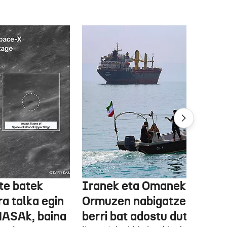
te batek
Iranek eta Omanek
ra talka egin
Ormuzen nabigatzeko bide
NASAk, baina
berri bat adostu dute