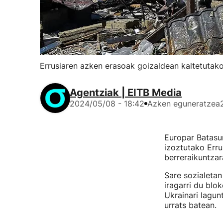
Errusiaren azken erasoak goizaldean kaltetutako
Agentziak | EITB Media
2024/05/08 - 18:42
Azken eguneratzea
Europar Batasun
izoztutako Erru
berreraikuntzar
Sare sozialeta
iragarri du blo
Ukrainari lagun
urrats batean.