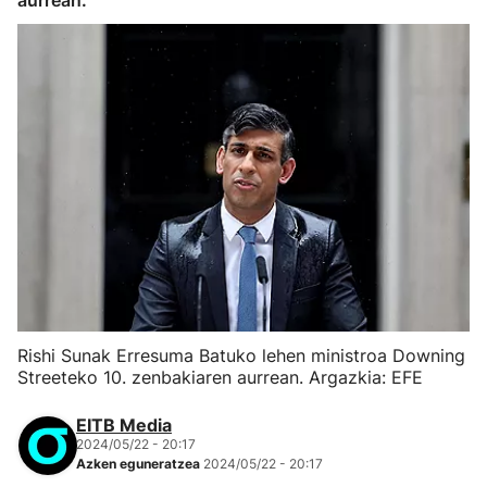
aurrean.
Rishi Sunak Erresuma Batuko lehen ministroa Downing
Streeteko 10. zenbakiaren aurrean. Argazkia: EFE
EITB Media
2024/05/22 - 20:17
Azken eguneratzea
2024/05/22 - 20:17