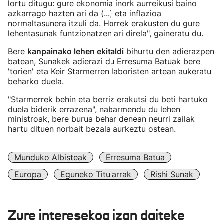
lortu ditugu: gure ekonomia inork aurreikusi baino
azkarrago hazten ari da (...) eta inflazioa
normaltasunera itzuli da. Horrek erakusten du gure
lehentasunak funtzionatzen ari direla", gaineratu du.
Bere
kanpainako lehen ekitaldi
bihurtu den adierazpen
batean, Sunakek adierazi du Erresuma Batuak bere
'torien' eta Keir Starmerren laboristen artean aukeratu
beharko duela.
"Starmerrek behin eta berriz erakutsi du beti hartuko
duela biderik errazena", nabarmendu du lehen
ministroak, bere burua behar denean neurri zailak
hartu dituen norbait bezala aurkeztu ostean.
Munduko Albisteak
Erresuma Batua
Europa
Eguneko Titularrak
Rishi Sunak
Zure interesekoa izan daiteke