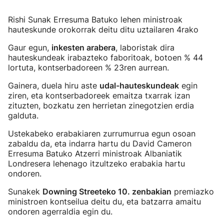
Rishi Sunak Erresuma Batuko lehen ministroak
hauteskunde orokorrak deitu ditu uztailaren 4rako
Gaur egun,
inkesten arabera
, laboristak dira
hauteskundeak irabazteko faboritoak, botoen % 44
lortuta, kontserbadoreen % 23ren aurrean.
Gainera, duela hiru aste
udal-hauteskundeak
egin
ziren, eta kontserbadoreek emaitza txarrak izan
zituzten, bozkatu zen herrietan zinegotzien erdia
galduta.
Ustekabeko erabakiaren zurrumurrua egun osoan
zabaldu da, eta indarra hartu du David Cameron
Erresuma Batuko Atzerri ministroak Albaniatik
Londresera lehenago itzultzeko erabakia hartu
ondoren.
Sunakek
Downing Streeteko 10. zenbakian
premiazko
ministroen kontseilua deitu du, eta batzarra amaitu
ondoren agerraldia egin du.