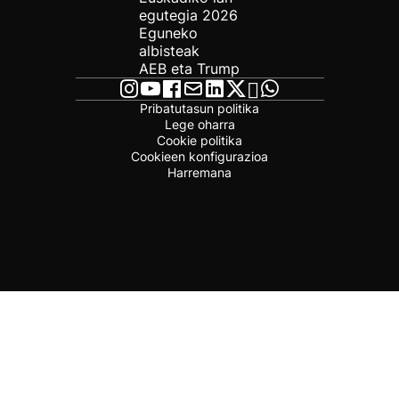
egutegia 2026
Eguneko
albisteak
AEB eta Trump
Pribatutasun politika
Lege oharra
Cookie politika
Cookieen konfigurazioa
Harremana