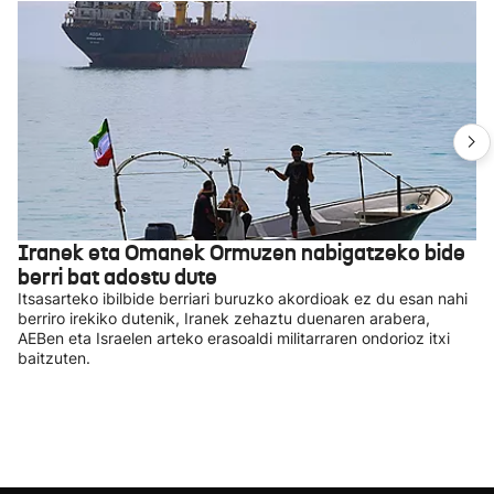
Iranek eta Omanek Ormuzen nabigatzeko bide
berri bat adostu dute
Itsasarteko ibilbide berriari buruzko akordioak ez du esan nahi
berriro irekiko dutenik, Iranek zehaztu duenaren arabera,
AEBen eta Israelen arteko erasoaldi militarraren ondorioz itxi
baitzuten.