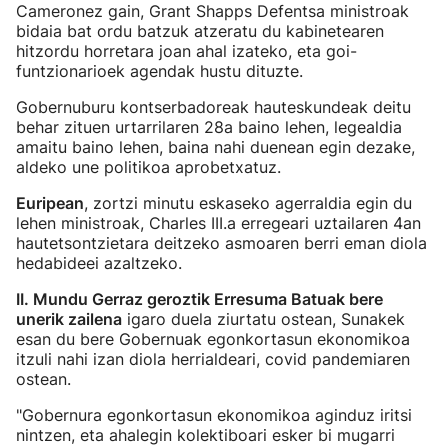
Cameronez gain, Grant Shapps Defentsa ministroak
bidaia bat ordu batzuk atzeratu du kabinetearen
hitzordu horretara joan ahal izateko, eta goi-
funtzionarioek agendak hustu dituzte.
Gobernuburu kontserbadoreak hauteskundeak deitu
behar zituen urtarrilaren 28a baino lehen, legealdia
amaitu baino lehen, baina nahi duenean egin dezake,
aldeko une politikoa aprobetxatuz.
Euripean
, zortzi minutu eskaseko agerraldia egin du
lehen ministroak, Charles III.a erregeari uztailaren 4an
hautetsontzietara deitzeko asmoaren berri eman diola
hedabideei azaltzeko.
II. Mundu Gerraz geroztik Erresuma Batuak bere
unerik zailena
igaro duela ziurtatu ostean, Sunakek
esan du bere Gobernuak egonkortasun ekonomikoa
itzuli nahi izan diola herrialdeari, covid pandemiaren
ostean.
"Gobernura egonkortasun ekonomikoa aginduz iritsi
nintzen, eta ahalegin kolektiboari esker bi mugarri