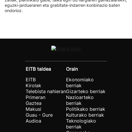
eguzki-jardueraren eta grabitate-indarren konbinazio baten
ondorioz.
EITB taldea
Orain
EITB
Ekonomiako
Kirolak
berriak
Telebista nahieran
Gizarteko berriak
Primeran
Nazioarteko
Gaztea
berriak
Makusi
Politikako berriak
Guau - Gure
Kulturako berriak
Audioa
Teknologiako
berriak