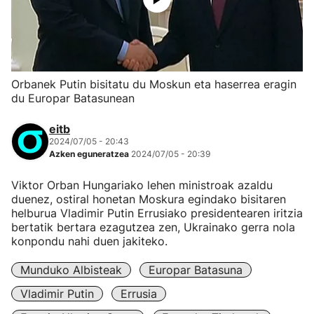
Orbanek Putin bisitatu du Moskun eta haserrea eragin
du Europar Batasunean
eitb
2024/07/05 - 20:43
Azken eguneratzea
2024/07/05 - 20:39
Viktor Orban Hungariako lehen ministroak azaldu
duenez, ostiral honetan Moskura egindako bisitaren
helburua Vladimir Putin Errusiako presidentearen iritzia
bertatik bertara ezagutzea zen, Ukrainako gerra nola
konpondu nahi duen jakiteko.
Munduko Albisteak
Europar Batasuna
Vladimir Putin
Errusia