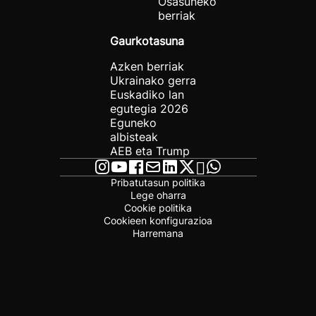
Osasuneko
berriak
Gaurkotasuna
Azken berriak
Ukrainako gerra
Euskadiko lan
egutegia 2026
Eguneko
albisteak
AEB eta Trump
Pribatutasun politika
Lege oharra
Cookie politika
Cookieen konfigurazioa
Harremana