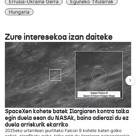
Errusia-Ukraina Gerra
Eguneko Titularrak
Hungaria
Zure interesekoa izan daiteke
SpaceXen kohete batek Ilargiaren kontra talka
egin duela esan du NASAk, baina adierazi du ez
duela arriskurik ekarriko
2025eko urtarrilean jaurtitako Falcon 9 kohete baten goiko
zatiak, planifikatu gabe, talka egin du Ilargiaren gainazalarekin,