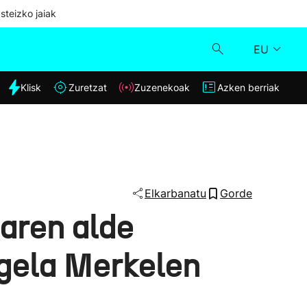
steizko jaiak
EU
dia
Klisk
Zuretzat
Zuzenekoak
Azken berriak
Klisk
Zuzenekoak
Zuretzat
Elkarbanatu
Gorde
aren alde
Azken berriak
gela Merkelen