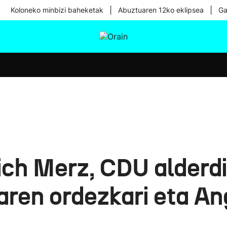
|
|
Koloneko minbizi baheketak
Abuztuaren 12ko eklipsea
Ga
tura
Ikusmiran
Egural
Osasuna
Teknologia
ich Merz, CDU alderdi
ren ordezkari eta An