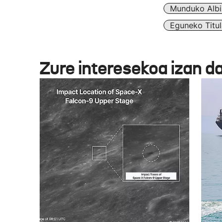
Munduko Albi
Eguneko Titul
Zure interesekoa izan d