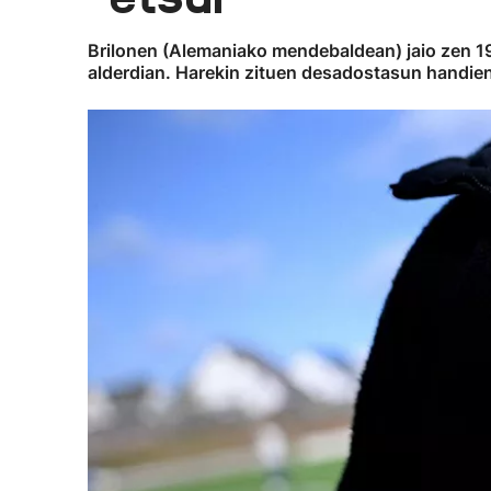
Brilonen (Alemaniako mendebaldean) jaio zen 19
alderdian. Harekin zituen desadostasun handien 