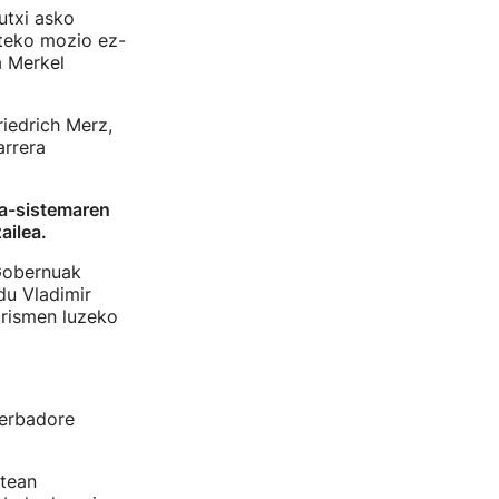
utxi asko
xteko mozio ez-
a Merkel
riedrich Merz,
arrera
ga-sistemaren
ailea.
Gobernuak
du Vladimir
irismen luzeko
serbadore
rtean