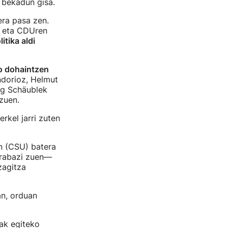
 bekadun gisa.
era pasa zen.
er eta CDUren
tika aldi
o dohaintzen
dorioz, Helmut
ang Schäublek
zuen.
rkel jarri zuten
in (CSU) batera
irabazi zuen—
zagitza
an, orduan
ak egiteko