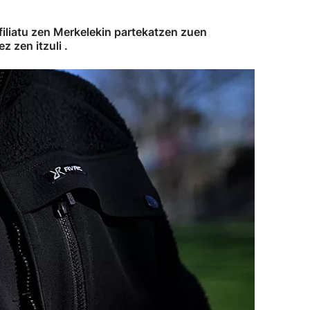
filiatu zen Merkelekin partekatzen zuen
 zen itzuli .