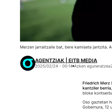
Merzen jarraitzaile bat, bere kamiseta jantzita. 
AGENTZIAK | EITB MEDIA
2025/02/24 - 00:14
Azken eguneratzea
Friedrich Merz
B
kantziler berria
bloke kontserb
Oso gaztetan ha
Gobernura, 12 u