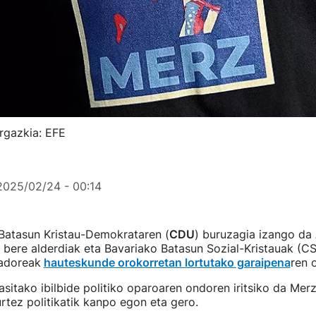
Argazkia: EFE
2025/02/24 - 00:14
atasun Kristau-Demokrataren (
CDU
) buruzagia izango da
, bere alderdiak eta Bavariako Batasun Sozial-Kristauak (C
adoreak
hauteskunde orokorretan lortutako garaipena
ren 
sitako ibilbide politiko oparoaren ondoren iritsiko da Me
rtez politikatik kanpo egon eta gero.