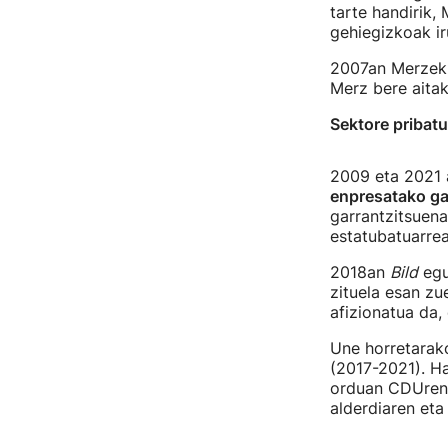
tarte handirik,
gehiegizkoak ir
2007an Merzek 
Merz bere aitak
Sektore pribat
2009 eta 2021 a
enpresatako gai
garrantzitsuena
estatubatuarrea
2018an
Bild
egu
zituela esan zue
afizionatua da,
Une horretarako,
(2017-2021). H
orduan CDUren 
alderdiaren eta