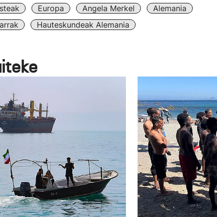
steak
Europa
Angela Merkel
Alemania
arrak
Hauteskundeak Alemania
aiteke