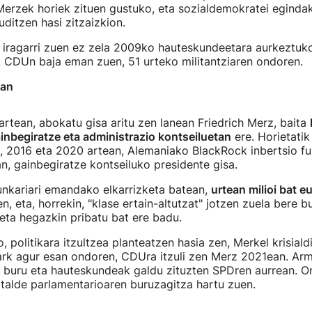
 Merzek horiek zituen gustuko, eta sozialdemokratei egind
uditzen hasi zitzaizkion.
iragarri zuen ez zela 2009ko hauteskundeetara aurkeztuk
 CDUn baja eman zuen, 51 urteko militantziaren ondoren.
uan
rtean, abokatu gisa aritu zen lanean Friedrich Merz, baita
nbegiratze eta administrazio kontseiluetan
ere. Horietatik
, 2016 eta 2020 artean, Alemaniako BlackRock inbertsio fu
n, gainbegiratze kontseiluko presidente gisa.
nkariari emandako elkarrizketa batean,
urtean milioi bat e
n, eta, horrekin, "klase ertain-altutzat" jotzen zuela bere bu
 eta hegazkin pribatu bat ere badu.
 politikara itzultzea planteatzen hasia zen, Merkel krisialdi
ark agur esan ondoren, CDUra itzuli zen Merz 2021ean. Arm
buru eta hauteskundeak galdu zituzten SPDren aurrean. O
 talde parlamentarioaren buruzagitza hartu zuen.