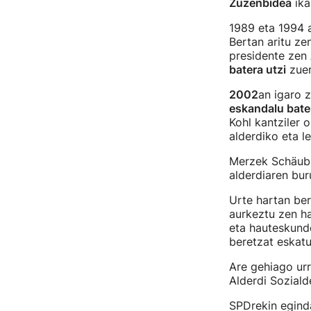
Zuzenbidea
ika
1989 eta 1994 
Bertan aritu ze
presidente zen
batera utzi
zuen
2002
an igaro z
eskandalu bate
Kohl kantziler 
alderdiko eta l
Merzek Schäuble
alderdiaren bur
Urte hartan ber
aurkeztu zen h
eta hauteskund
beretzat eskatu
Are gehiago urr
Alderdi Soziald
SPDrekin egind