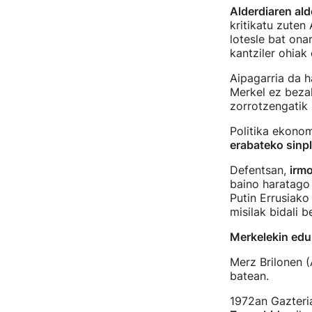
Alderdiaren al
kritikatu zute
lotesle bat ona
kantziler ohiak
Aipagarria da h
Merkel ez bezal
zorrotzengatik
Politika ekono
erabateko sinpl
Defentsan,
irmo
baino haratago 
Putin Errusiako
misilak bidali b
Merkelekin edu
Merz Brilonen 
batean.
1972an Gazteria