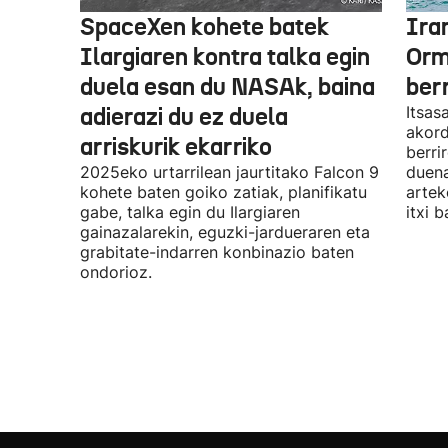
SpaceXen kohete batek
Ira
Ilargiaren kontra talka egin
Orm
duela esan du NASAk, baina
ber
adierazi du ez duela
Itsas
akord
arriskurik ekarriko
berri
2025eko urtarrilean jaurtitako Falcon 9
duena
kohete baten goiko zatiak, planifikatu
artek
gabe, talka egin du Ilargiaren
itxi b
gainazalarekin, eguzki-jardueraren eta
grabitate-indarren konbinazio baten
ondorioz.