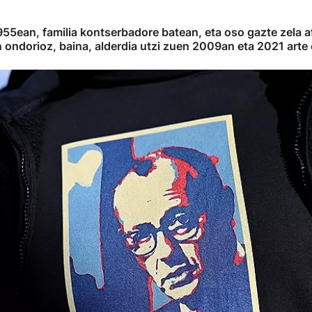
55ean, familia kontserbadore batean, eta oso gazte zela a
ondorioz, baina, alderdia utzi zuen 2009an eta 2021 arte ez