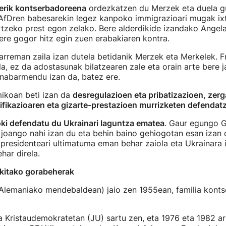
derik kontserbadoreena
ordezkatzen du Merzek eta duela g
n AfDren babesarekin legez kanpoko immigrazioari mugak i
rtzeko prest egon zelako. Bere alderdikide izandako Angel
 ere gogor hitz egin zuen erabakiaren kontra.
arreman zaila izan dutela betidanik Merzek eta Merkelek. F
a, ez da adostasunak bilatzearen zale eta orain arte bere j
 nabarmendu izan da, batez ere.
mikoan beti izan da
desregulazioen eta pribatizazioen, zer
ifikazioaren eta gizarte-prestazioen murrizketen defendatz
ki defendatu du Ukrainari laguntza ematea
. Gaur egungo 
joango nahi izan du eta behin baino gehiogotan esan izan 
 presidenteari ultimatuma eman behar zaiola eta Ukrainara 
ehar direla.
kitako gorabeherak
(Alemaniako mendebaldean) jaio zen 1955ean, familia kont
 Kristaudemokratetan (JU) sartu zen, eta 1976 eta 1982 a