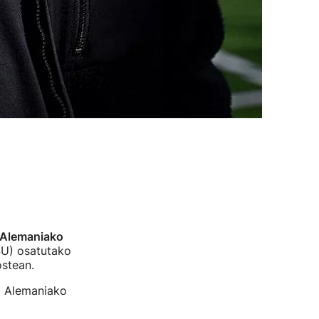
Alemaniako
SU) osatutako
ostean.
rz Alemaniako