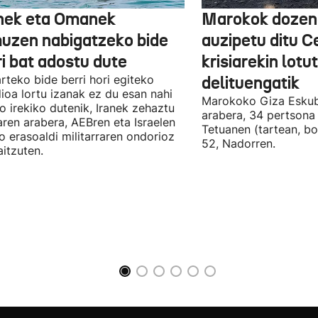
nek eta Omanek
Marokok dozen
uzen nabigatzeko bide
auzipetu ditu 
ri bat adostu dute
krisiarekin lotu
arteko bide berri hori egiteko
delituengatik
ioa lortu izanak ez du esan nahi
Marokoko Giza Eskub
ro irekiko dutenik, Iranek zehaztu
arabera, 34 pertsona 
ren arabera, AEBren eta Israelen
Tetuanen (tartean, bo
o erasoaldi militarraren ondorioz
52, Nadorren.
aitzuten.