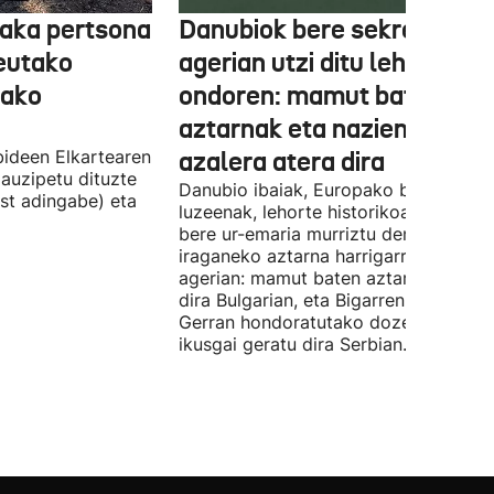
aka pertsona
Danubiok bere sekretuak
Ceutako
agerian utzi ditu lehortear
tako
ondoren: mamut baten
aztarnak eta nazien ontzia
ideen Elkartearen
azalera atera dira
auzipetu dituzte
Danubio ibaiak, Europako bigarren
st adingabe) eta
luzeenak, lehorte historikoa bizi du, e
bere ur-emaria murriztu denez,
iraganeko aztarna harrigarriak utzi di
agerian: mamut baten aztarnak azald
dira Bulgarian, eta Bigarren Mundu
Gerran hondoratutako dozenaka ontz
ikusgai geratu dira Serbian.