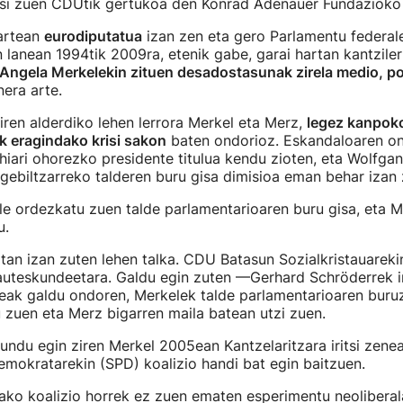
si zuen CDUtik gertukoa den Konrad Adenauer Fundazioko
artean
eurodiputatua
izan zen eta gero Parlamentu federal
n lanean 1994tik 2009ra, etenik gabe, garai hartan kantzil
Angela Merkelekin zituen desadostasunak zirela medio, poli
era arte.
iren alderdiko lehen lerrora Merkel eta Merz,
legez kanpok
k eragindako krisi sakon
baten ondorioz. Eskandaloaren on
ohiari ohorezko presidente titulua kendu zioten, eta Wolfg
egebiltzarreko talderen buru gisa dimisioa eman behar izan 
 ordezkatu zuen talde parlamentarioaren buru gisa, eta Me
u.
tan izan zuten lehen talka. CDU Batasun Sozialkristauarek
auteskundeetara. Galdu egin zuten —Gerhard Schröderrek 
eak galdu ondoren, Merkelek talde parlamentarioaren buru
 zuen eta Merz bigarren maila batean utzi zuen.
undu egin ziren Merkel 2005ean Kantzelaritzara iritsi zene
emokratarekin (SPD) koalizio handi bat egin baitzuen.
ako koalizio horrek ez zuen ematen esperimentu neoliberal