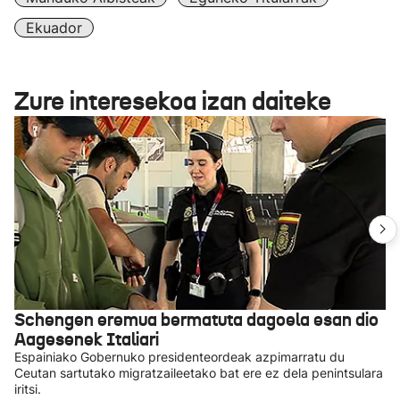
Ekuador
Zure interesekoa izan daiteke
Schengen eremua bermatuta dagoela esan dio
Aagesenek Italiari
Espainiako Gobernuko presidenteordeak azpimarratu du
Ceutan sartutako migratzaileetako bat ere ez dela penintsulara
iritsi.