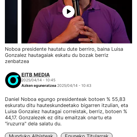
Noboa presidente hautatu dute berriro, baina Luisa
Gonzalez hautagaiak eskatu du bozak berriz
zenbatzea
EITB MEDIA
2025/04/14 - 10:45
Azken eguneratzea
2025/04/14 - 10:43
Daniel Noboa egungo presidenteak botoen % 55,83
eskuratu ditu hauteskundeetako bigarren itzulian, eta
Luisa Gonzalez hautagai correistak, berriz, botoen %
44,17. Gonzalezek ez ditu emaitzak onartu eta
"iruzurra" dela salatu du.
Munduko Albisteak
Eguneko Titularrak