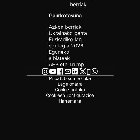
berriak
Gaurkotasuna
Azken berriak
Ukrainako gerra
Euskadiko lan
egutegia 2026
Eguneko
albisteak
AEB eta Trump
Pribatutasun politika
Lege oharra
Cookie politika
Cookieen konfigurazioa
Harremana