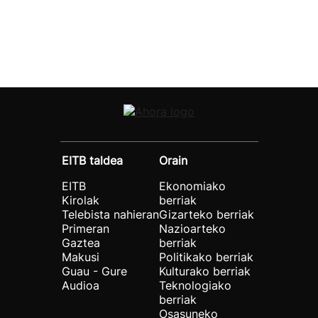
EITB taldea
Orain
EITB
Ekonomiako
Kirolak
berriak
Telebista nahieran
Gizarteko berriak
Primeran
Nazioarteko
Gaztea
berriak
Makusi
Politikako berriak
Guau - Gure
Kulturako berriak
Audioa
Teknologiako
berriak
Osasuneko