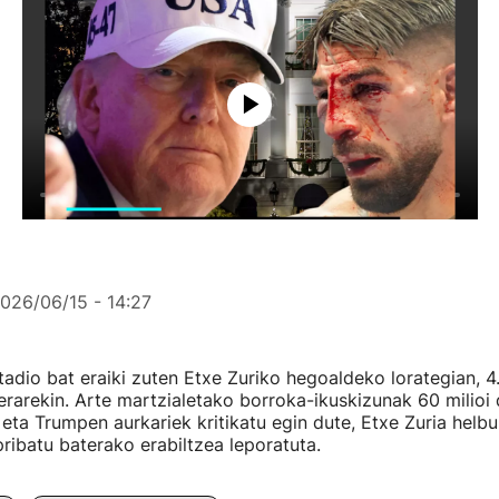
026/06/15 - 14:27
stadio bat eraiki zuten Etxe Zuriko hegoaldeko lorategian, 
rarekin. Arte martzialetako borroka-ikuskizunak 60 milioi 
 eta Trumpen aurkariek kritikatu egin dute, Etxe Zuria helb
pribatu baterako erabiltzea leporatuta.