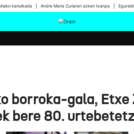
|
|
tiako kanoikada
Andre Maria Zuriaren azken txanpa
Egurald
tura
Ikusmiran
Egural
Osasuna
Teknologia
o borroka-gala, Etxe 
k bere 80. urtebetet