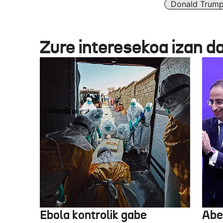
Donald Trum
Zure interesekoa izan d
Ebola kontrolik gabe
Abe