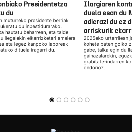
onbiako Presidentetza
Ilargiaren kont
tu du
duela esan du 
n muturreko presidente berriak
adierazi du ez 
aukeratu du inbestidurarako,
arriskurik ekarr
a hautatu beharrean, eta talde
u ilegalekin elkarrizketari amaiera
2025eko urtarrilean j
a eta legez kanpoko laboreak
kohete baten goiko za
atuko dituela iragarri du.
gabe, talka egin du Il
gainazalarekin, eguzk
grabitate-indarren k
ondorioz.