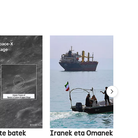
te batek
Iranek eta Omanek