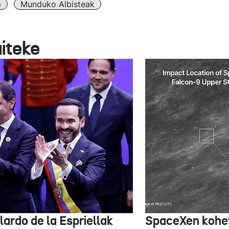
p
Munduko Albisteak
aiteke
lardo de la Espriellak
SpaceXen kohe