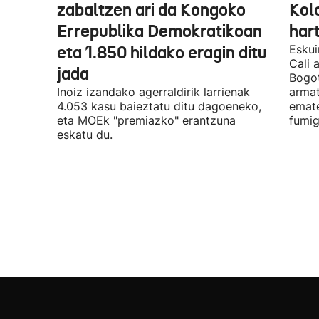
zabaltzen ari da Kongoko
Kol
Errepublika Demokratikoan
har
eta 1.850 hildako eragin ditu
Eskui
Cali 
jada
Bogot
Inoiz izandako agerraldirik larrienak
armat
4.053 kasu baieztatu ditu dagoeneko,
emate
eta MOEk "premiazko" erantzuna
fumig
eskatu du.