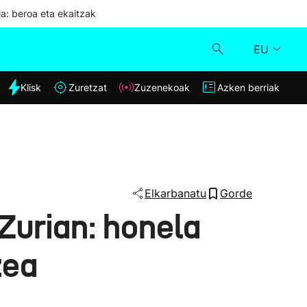
ia: beroa eta ekaitzak
EU
dia
Klisk
Zuretzat
Zuzenekoak
Azken berriak
Klisk
Zuzenekoak
Zuretzat
Elkarbanatu
Gorde
Zurian: honela
Azken berriak
zea