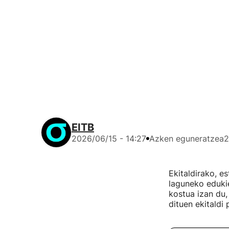
EITB
2026/06/15 - 14:27
Azken eguneratzea
2
Ekitaldirako, e
laguneko edukie
kostua izan du,
dituen ekitaldi 