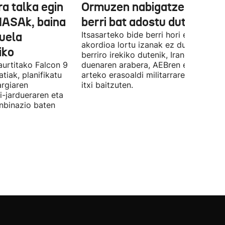
ra talka egin
Ormuzen nabigatzeko bide
NASAk, baina
berri bat adostu dute
duela
Itsasarteko bide berri hori egiteko
akordioa lortu izanak ez du esan nahi
iko
berriro irekiko dutenik, Iranek zehazt
aurtitako Falcon 9
duenaren arabera, AEBren eta Israele
tiak, planifikatu
arteko erasoaldi militarraren ondorio
argiaren
itxi baitzuten.
i-jardueraren eta
onbinazio baten