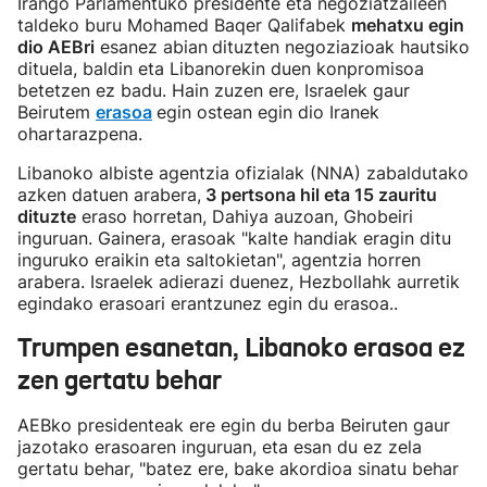
Irango Parlamentuko presidente eta negoziatzaileen
taldeko buru Mohamed Baqer Qalifabek
mehatxu egin
dio AEBri
esanez abian
dituzten negoziazioak hautsiko
dituela, baldin eta Libanorekin duen konpromisoa
betetzen ez badu. Hain zuzen ere, Israelek gaur
Beirutem
erasoa
egin ostean egin dio Iranek
ohartarazpena.
Libanoko albiste agentzia ofizialak (NNA) zabaldutako
azken datuen arabera,
3 pertsona hil eta 15 zauritu
dituzte
eraso horretan, Dahiya auzoan, Ghobeiri
inguruan. Gainera, erasoak "kalte handiak eragin ditu
inguruko eraikin eta saltokietan", agentzia horren
arabera. Israelek adierazi duenez, Hezbollahk aurretik
egindako erasoari erantzunez egin du erasoa..
Trumpen esanetan, Libanoko erasoa ez
zen gertatu behar
AEBko presidenteak ere egin du berba Beiruten gaur
jazotako erasoaren inguruan, eta esan du ez zela
gertatu behar, "batez ere, bake akordioa sinatu behar