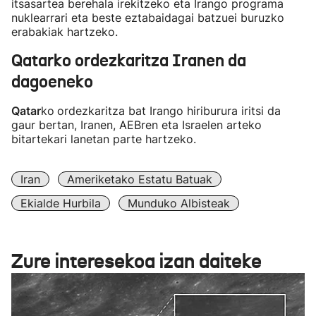
itsasartea berehala irekitzeko eta Irango programa
nuklearrari eta beste eztabaidagai batzuei buruzko
erabakiak hartzeko.
Qatarko ordezkaritza Iranen da
dagoeneko
Qatar
ko
ordezkaritza bat Irango hiriburura iritsi da
gaur bertan, Iranen, AEBren eta Israelen arteko
bitartekari lanetan parte hartzeko.
Iran
Ameriketako Estatu Batuak
Ekialde Hurbila
Munduko Albisteak
Zure interesekoa izan daiteke