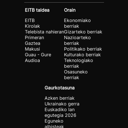
EITB taldea
Orain
EITB
Ekonomiako
Kirolak
berriak
Telebista nahieran
Gizarteko berriak
Primeran
Nazioarteko
Gaztea
berriak
Makusi
Politikako berriak
Guau - Gure
Kulturako berriak
Audioa
Teknologiako
berriak
Osasuneko
berriak
Gaurkotasuna
Azken berriak
Ukrainako gerra
Euskadiko lan
egutegia 2026
Eguneko
albisteak