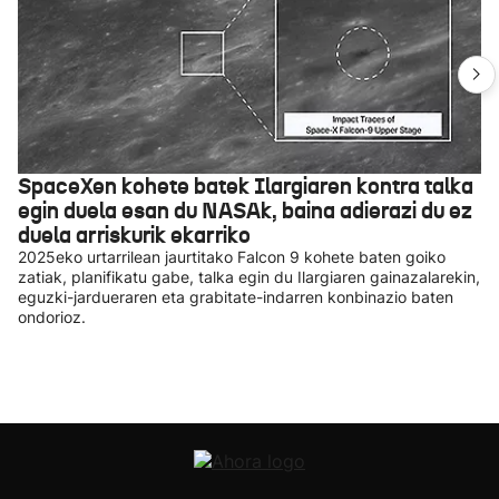
SpaceXen kohete batek Ilargiaren kontra talka
egin duela esan du NASAk, baina adierazi du ez
duela arriskurik ekarriko
2025eko urtarrilean jaurtitako Falcon 9 kohete baten goiko
zatiak, planifikatu gabe, talka egin du Ilargiaren gainazalarekin,
eguzki-jardueraren eta grabitate-indarren konbinazio baten
ondorioz.