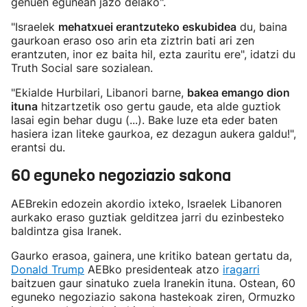
genuen egunean jazo delako".
"Israelek
mehatxuei erantzuteko eskubidea
du, baina
gaurkoan eraso oso arin eta ziztrin bati ari zen
erantzuten, inor ez baita hil, ezta zauritu ere", idatzi du
Truth Social sare sozialean.
"Ekialde Hurbilari, Libanori barne,
bakea emango dion
ituna
hitzartzetik oso gertu gaude, eta alde guztiok
lasai egin behar dugu (...). Bake luze eta eder baten
hasiera izan liteke gaurkoa, ez dezagun aukera galdu!",
erantsi du.
60 eguneko negoziazio sakona
AEBrekin edozein akordio ixteko, Israelek Libanoren
aurkako eraso guztiak gelditzea jarri du ezinbesteko
baldintza gisa Iranek.
Gaurko erasoa, gainera,
une kritiko batean gertatu da,
Donald Trump
AEBko presidenteak atzo
iragarri
baitzuen gaur sinatuko zuela Iranekin ituna. Ostean, 60
eguneko negoziazio sakona hastekoak ziren, Ormuzko