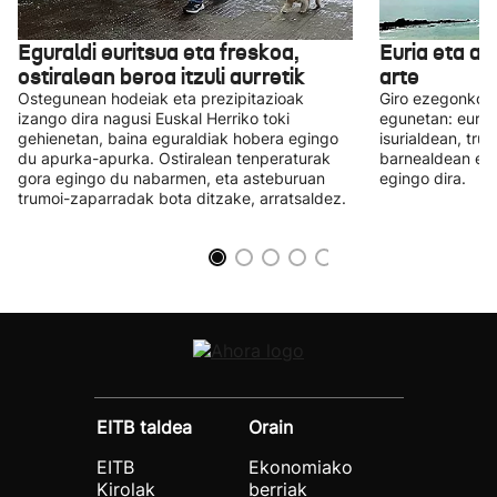
Eguraldi euritsua eta freskoa,
Euria eta a
ostiralean beroa itzuli aurretik
arte
Ostegunean hodeiak eta prezipitazioak
Giro ezegonkorr
izango dira nagusi Euskal Herriko toki
egunetan: euri t
gehienetan, baina eguraldiak hobera egingo
isurialdean, tru
du apurka-apurka. Ostiralean tenperaturak
barnealdean eta
gora egingo du nabarmen, eta asteburuan
egingo dira.
trumoi-zaparradak bota ditzake, arratsaldez.
EITB taldea
Orain
EITB
Ekonomiako
Kirolak
berriak