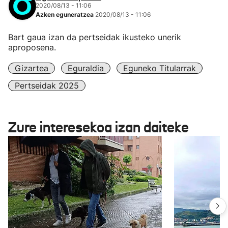
2020/08/13 - 11:06
Azken eguneratzea
2020/08/13 - 11:06
Bart gaua izan da pertseidak ikusteko unerik
aproposena.
Gizartea
Eguraldia
Eguneko Titularrak
Pertseidak 2025
Zure interesekoa izan daiteke