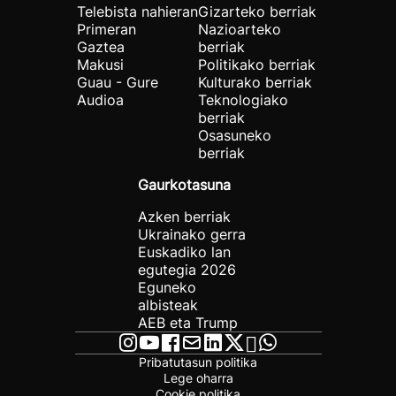
Telebista nahieran
Gizarteko berriak
Primeran
Nazioarteko
Gaztea
berriak
Makusi
Politikako berriak
Guau - Gure
Kulturako berriak
Audioa
Teknologiako
berriak
Osasuneko
berriak
Gaurkotasuna
Azken berriak
Ukrainako gerra
Euskadiko lan
egutegia 2026
Eguneko
albisteak
AEB eta Trump
Pribatutasun politika
Lege oharra
Cookie politika