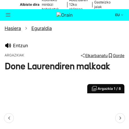
Gasteizko
|
|
Albiste dira
minbizi
12ko
jaiak
baheketak
eklipsea
EU
Hasiera
Eguraldia
Aktualitatea
Bilatzailea
Politika
Entzun
ARGAZKIAK
Elkarbanatu
Gorde
Kultura
Done Laurendiren malkoak
Ikusmiran
Argazkia
1 / 8
Eguraldia