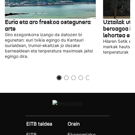
Euria eta aro freskoa ostegunera
Uztailak utz
arte
beroagoa iz
lehortea eka
Giro ezegonkorra izango da datozen bi
egunetan: euri txikia egingo du Kantauri
Hilaren 5etik e
isurialdean, trumoi-ekaitzak jo dezake
markak hautsi z
barnealdean eta tenperatura maximoak jaitsi
tenperaturak iza
egingo dira.
EITB taldea
Orain
EITB
Ekonomiako