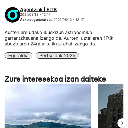
Agentziak | EITB
2021/08/13 - 13:17
Azken eguneratzea
2021/08/13 - 13:17
Aurten ere udako ikuskizun astronomiko
garrantzitsuena izango da. Aurten, uztailaren 17tik
abuztuaren 24ra arte ikusi ahal izango da.
Eguraldia
Pertseidak 2025
Zure interesekoa izan daiteke