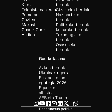
Kirolak
berriak
Telebista nahieran
Gizarteko berriak
Primeran
Nazioarteko
Gaztea
berriak
Makusi
Politikako berriak
Guau - Gure
Kulturako berriak
Audioa
Teknologiako
berriak
Osasuneko
berriak
Gaurkotasuna
Azken berriak
Ukrainako gerra
Euskadiko lan
egutegia 2026
Eguneko
albisteak
AEB eta Trump
Pribatutasun politika