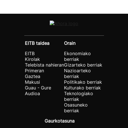
EITB taldea
Orain
EITB
Ekonomiako
Kirolak
berriak
Telebista nahieran
Gizarteko berriak
Primeran
Nazioarteko
Gaztea
berriak
Makusi
Politikako berriak
Guau - Gure
Kulturako berriak
Audioa
Teknologiako
berriak
Osasuneko
berriak
Gaurkotasuna