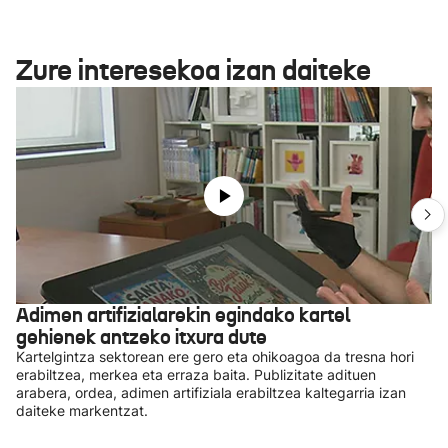
Zure interesekoa izan daiteke
Adimen artifizialarekin egindako kartel
gehienek antzeko itxura dute
Kartelgintza sektorean ere gero eta ohikoagoa da tresna hori
erabiltzea, merkea eta erraza baita. Publizitate adituen
arabera, ordea, adimen artifiziala erabiltzea kaltegarria izan
daiteke markentzat.