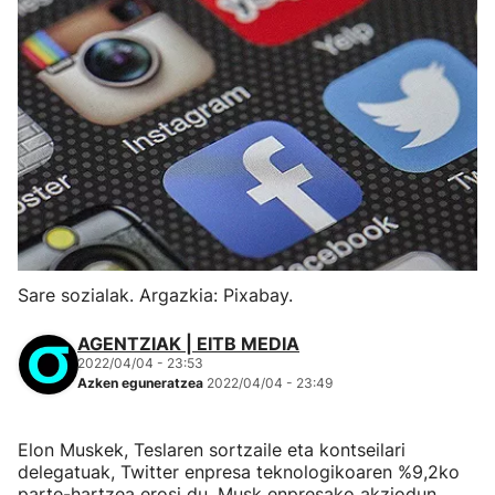
Sare sozialak. Argazkia: Pixabay.
AGENTZIAK | EITB MEDIA
2022/04/04 - 23:53
Azken eguneratzea
2022/04/04 - 23:49
Elon Muskek, Teslaren sortzaile eta kontseilari
delegatuak, Twitter enpresa teknologikoaren %9,2ko
parte-hartzea erosi du. Musk enpresako akziodun