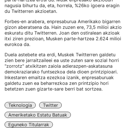
nagusia bihurtu da, eta, horrela, %26ko igoera eragin
du Twitterren akzioetan.
Forbes-en arabera, enpresaburua Amerikako bigarren
gizon aberatsena da. Hain zuzen ere, 73,5 milioi akzio
eskuratu ditu Twitterren. Joan den ostiralean akzioak
itxi ziren prezioan, Musken parte-hartzea 2.624 milioi
eurokoa da.
Duela astebete eta erdi, Muskek Twitterren galdetu
zien bere jarraitzaileei ea uste zuten sare sozial horri
"zorrotz" atxikitzen zaiola adierazpen-askatasuna
demokraziarako funtsezkoa dela dioen printzipioari.
Inkestaren emaitza ezezkoa izanik, enpresaburuak
galdetu zuen ea beharrezkoa zen printzipio hori
betetzen zuen gizarte-sare berri bat sortzea.
Teknologia
Twitter
Ameriketako Estatu Batuak
Eguneko Titularrak