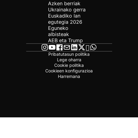
Azken berriak
Ukrainako gerra
Euskadiko lan
egutegia 2026
Eguneko
albisteak
AEB eta Trump
Pribatutasun politika
Lege oharra
Cookie politika
Cookieen konfigurazioa
Harremana