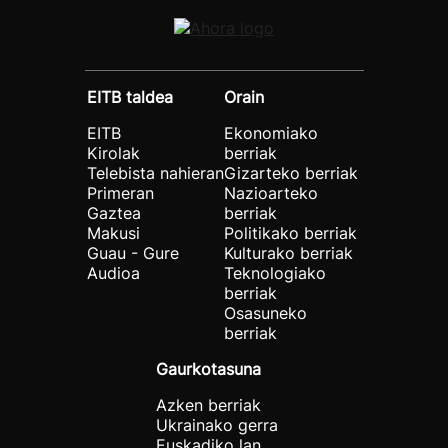
EITB taldea
Orain
EITB
Ekonomiako
Kirolak
berriak
Telebista nahieran
Gizarteko berriak
Primeran
Nazioarteko
Gaztea
berriak
Makusi
Politikako berriak
Guau - Gure
Kulturako berriak
Audioa
Teknologiako
berriak
Osasuneko
berriak
Gaurkotasuna
Azken berriak
Ukrainako gerra
Euskadiko lan