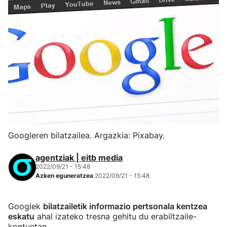
Googleren bilatzailea. Argazkia: Pixabay.
agentziak | eitb media
2022/09/21 - 15:48
Azken eguneratzea
2022/09/21 - 15:48
Googlek
bilatzailetik informazio pertsonala kentzea
eskatu
ahal izateko tresna gehitu du erabiltzaile-
kontuetan.