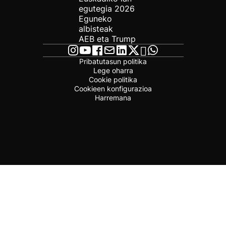
egutegia 2026
Eguneko
albisteak
AEB eta Trump
Pribatutasun politika
Lege oharra
Cookie politika
Cookieen konfigurazioa
Harremana