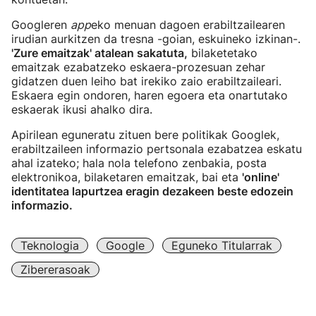
Googleren
app
eko menuan dagoen erabiltzailearen
irudian aurkitzen da tresna -goian, eskuineko izkinan-.
'Zure emaitzak' atalean sakatuta,
bilaketetako
emaitzak ezabatzeko eskaera-prozesuan zehar
gidatzen duen leiho bat irekiko zaio erabiltzaileari.
Eskaera egin ondoren, haren egoera eta onartutako
eskaerak ikusi ahalko dira.
Apirilean eguneratu zituen bere politikak Googlek,
erabiltzaileen informazio pertsonala ezabatzea eskatu
ahal izateko; hala nola telefono zenbakia, posta
elektronikoa, bilaketaren emaitzak, bai eta
'online'
identitatea lapurtzea eragin dezakeen beste edozein
informazio.
Teknologia
Google
Eguneko Titularrak
Zibererasoak