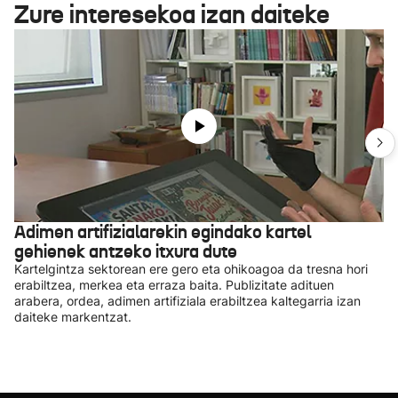
Zure interesekoa izan daiteke
Adimen artifizialarekin egindako kartel
gehienek antzeko itxura dute
Kartelgintza sektorean ere gero eta ohikoagoa da tresna hori
erabiltzea, merkea eta erraza baita. Publizitate adituen
arabera, ordea, adimen artifiziala erabiltzea kaltegarria izan
daiteke markentzat.