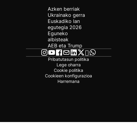
Azken berriak
Ukrainako gerra
Euskadiko lan
egutegia 2026
Eguneko
albisteak
AEB eta Trump
Pribatutasun politika
Lege oharra
Cookie politika
Cookieen konfigurazioa
Harremana