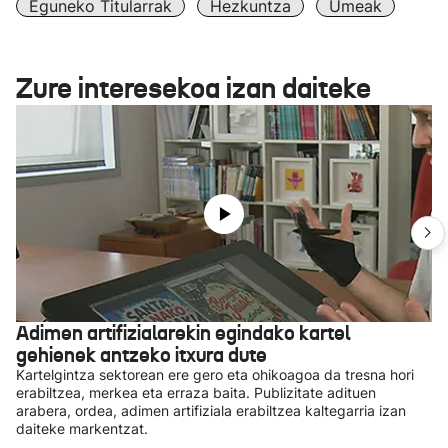
Eguneko Titularrak
Hezkuntza
Umeak
Zure interesekoa izan daiteke
Adimen artifizialarekin egindako kartel
gehienek antzeko itxura dute
Kartelgintza sektorean ere gero eta ohikoagoa da tresna hori
erabiltzea, merkea eta erraza baita. Publizitate adituen
arabera, ordea, adimen artifiziala erabiltzea kaltegarria izan
daiteke markentzat.