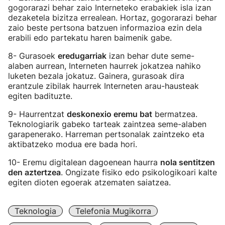
gogorarazi behar zaio Interneteko erabakiek isla izan
dezaketela bizitza errealean. Hortaz, gogorarazi behar
zaio beste pertsona batzuen informazioa ezin dela
erabili edo partekatu haren baimenik gabe.
8- Gurasoek
eredugarriak
izan behar dute seme-
alaben aurrean, Interneten haurrek jokatzea nahiko
luketen bezala jokatuz. Gainera, gurasoak dira
erantzule zibilak haurrek Interneten arau-hausteak
egiten badituzte.
9- Haurrentzat
deskonexio eremu bat
bermatzea.
Teknologiarik gabeko tarteak zaintzea seme-alaben
garapenerako. Harreman pertsonalak zaintzeko eta
aktibatzeko modua ere bada hori.
10- Eremu digitalean dagoenean haurra
nola sentitzen
den aztertzea
. Ongizate fisiko edo psikologikoari kalte
egiten dioten egoerak atzematen saiatzea.
Teknologia
Telefonia Mugikorra