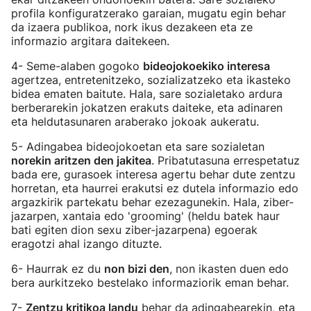
profila konfiguratzerako garaian, mugatu egin behar
da izaera publikoa, nork ikus dezakeen eta ze
informazio argitara daitekeen.
4- Seme-alaben gogoko
bideojokoekiko interesa
agertzea, entretenitzeko, sozializatzeko eta ikasteko
bidea ematen baitute. Hala, sare sozialetako ardura
berberarekin jokatzen erakuts daiteke, eta adinaren
eta heldutasunaren araberako jokoak aukeratu.
5- Adingabea bideojokoetan eta sare sozialetan
norekin aritzen den jakitea
. Pribatutasuna errespetatuz
bada ere, gurasoek interesa agertu behar dute zentzu
horretan, eta haurrei erakutsi ez dutela informazio edo
argazkirik partekatu behar ezezagunekin. Hala, ziber-
jazarpen, xantaia edo 'grooming' (heldu batek haur
bati egiten dion sexu ziber-jazarpena) egoerak
eragotzi ahal izango dituzte.
6- Haurrak ez du
non bizi den
, non ikasten duen edo
bera aurkitzeko bestelako informaziorik eman behar.
7-
Zentzu kritikoa landu
behar da adingabearekin, eta