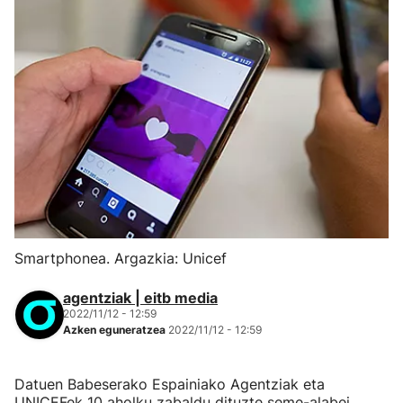
Smartphonea. Argazkia: Unicef
agentziak | eitb media
2022/11/12 - 12:59
Azken eguneratzea
2022/11/12 - 12:59
Datuen Babeserako Espainiako Agentziak eta
UNICEFek 10 aholku zabaldu dituzte seme-alabei