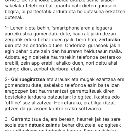
sakelako telefono bat oparitu nahi dieten gurasoei
begira, bi parteetatik ardura eta heldutasuna eskatzen
dutenak.
1- Lehenik eta behin, 'smartphone'aren ailegaera
aurreikustea gomendatu dute, haurrak jakin dezan
zergatik eduki behar duen gailu berri hori,
zertarako
den
eta ze ondorio dituen. Ondorioz, gurasoek jakin
egin behar dute zein den haurraren heldutasun maila.
Adostu egin daiteke haurrarekin telefonoa zertarako
erabili, zein app erabili ahalko duen, nori deitu ahal
izango dion, zenbat denbora, etab.
2-
Gainbegiratzea
eta arauak eta mugak ezartzea ere
gomendatu dute, sakelako telefonoa ezin baita izan
eragozpen bat haurrarentzat garrantzitsuak diren
bestelako jarduera batzuetan: lo egitea, ikastea edo
'offline' sozializatzea. Horretarako, erabilgarritzat
jotzen da gurasoen kontrolerako softwarea.
3- Garrantzitsua da, era berean, haurrek jakitea sare
sozialetan
datuak zaindu
behar dituztela, ez egiteak
ekar ditzakeen ondorioekin batera. Sare sozialeko