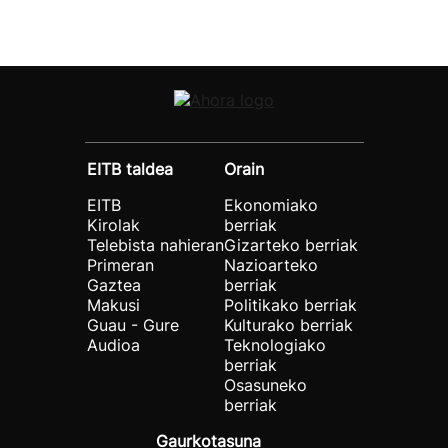
EITB taldea
Orain
EITB
Ekonomiako
Kirolak
berriak
Telebista nahieran
Gizarteko berriak
Primeran
Nazioarteko
Gaztea
berriak
Makusi
Politikako berriak
Guau - Gure
Kulturako berriak
Audioa
Teknologiako
berriak
Osasuneko
berriak
Gaurkotasuna