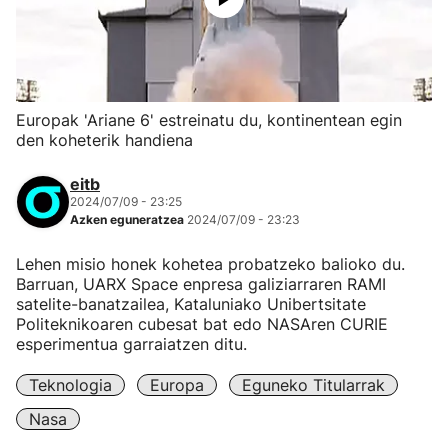
Europak 'Ariane 6' estreinatu du, kontinentean egin
den koheterik handiena
eitb
2024/07/09 - 23:25
Azken eguneratzea
2024/07/09 - 23:23
Lehen misio honek kohetea probatzeko balioko du.
Barruan, UARX Space enpresa galiziarraren RAMI
satelite-banatzailea, Kataluniako Unibertsitate
Politeknikoaren cubesat bat edo NASAren CURIE
esperimentua garraiatzen ditu.
Teknologia
Europa
Eguneko Titularrak
Nasa