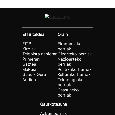
EITB taldea
Orain
EITB
Ekonomiako
Kirolak
berriak
Telebista nahieran
Gizarteko berriak
Primeran
Nazioarteko
Gaztea
berriak
Makusi
Politikako berriak
Guau - Gure
Kulturako berriak
Audioa
Teknologiako
berriak
Osasuneko
berriak
Gaurkotasuna
Azken berriak