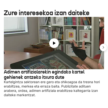
Zure interesekoa izan daiteke
Adimen artifizialarekin egindako kartel
gehienek antzeko itxura dute
Kartelgintza sektorean ere gero eta ohikoagoa da tresna hori
erabiltzea, merkea eta erraza baita. Publizitate adituen
arabera, ordea, adimen artifiziala erabiltzea kaltegarria izan
daiteke markentzat.