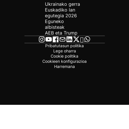
Ukrainako gerra
Euskadiko lan
egutegia 2026
Eguneko
albisteak
AEB eta Trump
Pribatutasun politika
Lege oharra
Cookie politika
Cookieen konfigurazioa
Harremana