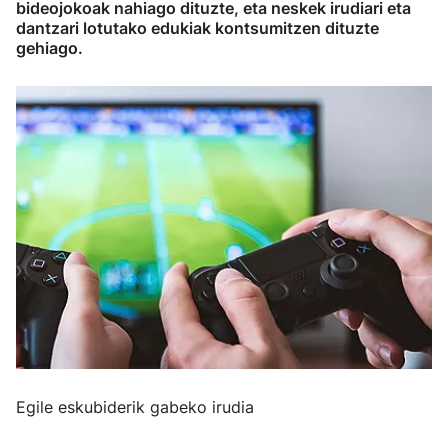
bideojokoak nahiago dituzte, eta neskek irudiari eta
dantzari lotutako edukiak kontsumitzen dituzte
gehiago.
Egile eskubiderik gabeko irudia