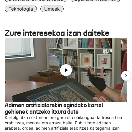
Teknologia
Umeak
Zure interesekoa izan daiteke
Adimen artifizialarekin egindako kartel
gehienek antzeko itxura dute
Kartelgintza sektorean ere gero eta ohikoagoa da tresna hori
erabiltzea, merkea eta erraza baita. Publizitate adituen
arabera, ordea, adimen artifiziala erabiltzea kaltegarria izan