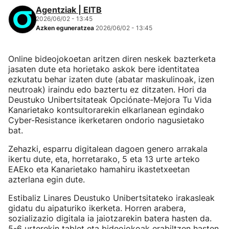
Agentziak | EITB
2026/06/02 - 13:45
Azken eguneratzea
2026/06/02 - 13:45
Online bideojokoetan aritzen diren neskek bazterketa
jasaten dute eta horietako askok bere identitatea
ezkutatu behar izaten dute (abatar maskulinoak, izen
neutroak) iraindu edo baztertu ez ditzaten. Hori da
Deustuko Unibertsitateak Opciónate-Mejora Tu Vida
Kanarietako kontsultorarekin elkarlanean egindako
Cyber-Resistance ikerketaren ondorio nagusietako
bat.
Zehazki, esparru digitalean dagoen genero arrakala
ikertu dute, eta, horretarako, 5 eta 13 urte arteko
EAEko eta Kanarietako hamahiru ikastetxeetan
azterlana egin dute.
Estibaliz Linares Deustuko Unibertsitateko irakasleak
gidatu du aipaturiko ikerketa. Horren arabera,
sozializazio digitala ia jaiotzarekin batera hasten da.
5-6 urterekin tablet eta bideojokoak erabiltzen hasten