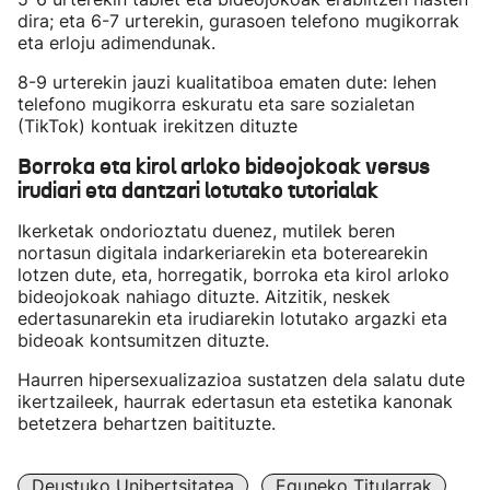
dira; eta 6-7 urterekin, gurasoen telefono mugikorrak
eta erloju adimendunak.
8-9 urterekin jauzi kualitatiboa ematen dute: lehen
telefono mugikorra eskuratu eta sare sozialetan
(TikTok) kontuak irekitzen dituzte
Borroka eta kirol arloko bideojokoak versus
irudiari eta dantzari lotutako tutorialak
Ikerketak ondorioztatu duenez, mutilek beren
nortasun digitala indarkeriarekin eta boterearekin
lotzen dute, eta, horregatik, borroka eta kirol arloko
bideojokoak nahiago dituzte. Aitzitik, neskek
edertasunarekin eta irudiarekin lotutako argazki eta
bideoak kontsumitzen dituzte.
Haurren hipersexualizazioa sustatzen dela salatu dute
ikertzaileek, haurrak edertasun eta estetika kanonak
betetzera behartzen baitituzte.
Deustuko Unibertsitatea
Eguneko Titularrak