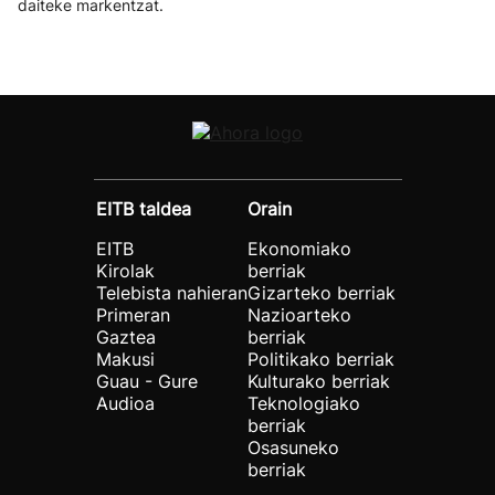
daiteke markentzat.
EITB taldea
Orain
EITB
Ekonomiako
Kirolak
berriak
Telebista nahieran
Gizarteko berriak
Primeran
Nazioarteko
Gaztea
berriak
Makusi
Politikako berriak
Guau - Gure
Kulturako berriak
Audioa
Teknologiako
berriak
Osasuneko
berriak