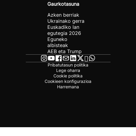
Gaurkotasuna
Azken berriak
Ukrainako gerra
Euskadiko lan
egutegia 2026
Eguneko
albisteak
AEB eta Trump
Pribatutasun politika
Lege oharra
Cookie politika
Cookieen konfigurazioa
Harremana