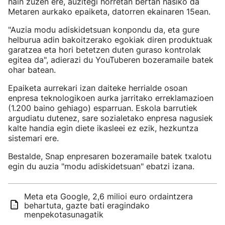
hain zuzen ere, auzitegi horretan bertan hasiko da
Metaren aurkako epaiketa, datorren ekainaren 15ean.
"Auzia modu adiskidetsuan konpondu da, eta gure
helburua adin bakoitzerako egokiak diren produktuak
garatzea eta hori betetzen duten guraso kontrolak
egitea da", adierazi du YouTuberen bozeramaile batek
ohar batean.
Epaiketa aurrekari izan daiteke herrialde osoan
enpresa teknologikoen aurka jarritako erreklamazioen
(1.200 baino gehiago) esparruan. Eskola barrutiek
argudiatu dutenez, sare sozialetako enpresa nagusiek
kalte handia egin diete ikasleei ez ezik, hezkuntza
sistemari ere.
Bestalde, Snap enpresaren bozeramaile batek txalotu
egin du auzia "modu adiskidetsuan" ebatzi izana.
Meta eta Google, 2,6 milioi euro ordaintzera
behartuta, gazte bati eragindako
menpekotasunagatik