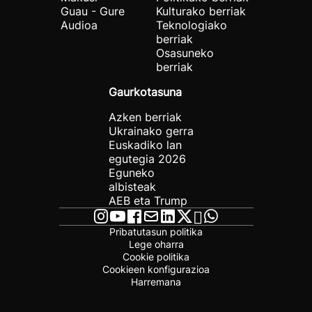
Guau - Gure
Kulturako berriak
Audioa
Teknologiako
berriak
Osasuneko
berriak
Gaurkotasuna
Azken berriak
Ukrainako gerra
Euskadiko lan
egutegia 2026
Eguneko
albisteak
AEB eta Trump
Pribatutasun politika
Lege oharra
Cookie politika
Cookieen konfigurazioa
Harremana