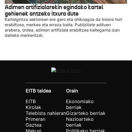
Adimen artifizialarekin egindako kartel
gehienek antzeko itxura dute
Kartelgintza sektorean ere gero eta ohikoagoa da tresna hori
erabiltzea, merkea eta erraza baita. Publizitate adituen
arabera, ordea, adimen artifiziala erabiltzea kaltegarria izan
daiteke markentzat.
EITB taldea
Orain
EITB
Ekonomiako
Kirolak
berriak
Telebista nahieran
Gizarteko berriak
Primeran
Nazioarteko
Gaztea
berriak
Makusi
Politikako berriak