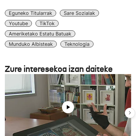
Eguneko Titularrak
Sare Sozialak
Youtube
TikTok
Ameriketako Estatu Batuak
Munduko Albisteak
Teknologia
Zure interesekoa izan daiteke