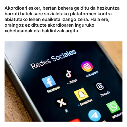
Akordioari esker, bertan behera gelditu da hezkuntza
barruti batek sare sozialetako plataformen kontra
abiatutako lehen epaiketa izango zena. Hala ere,
oraingoz ez dituzte akordioaren inguruko
xehetasunak eta baldintzak argitu.