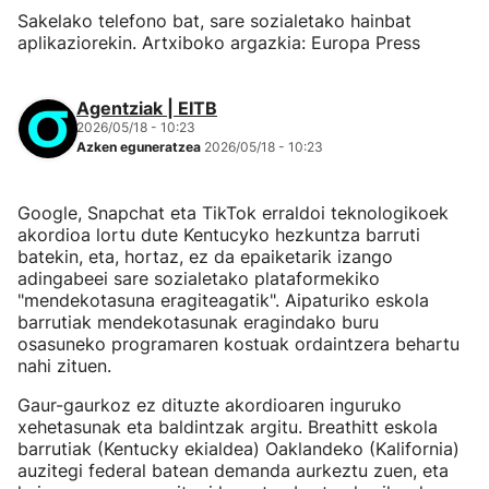
Sakelako telefono bat, sare sozialetako hainbat
aplikaziorekin. Artxiboko argazkia: Europa Press
Agentziak | EITB
2026/05/18 - 10:23
Azken eguneratzea
2026/05/18 - 10:23
Google, Snapchat eta TikTok erraldoi teknologikoek
akordioa lortu dute Kentucyko hezkuntza barruti
batekin, eta, hortaz, ez da epaiketarik izango
adingabeei sare sozialetako plataformekiko
"mendekotasuna eragiteagatik". Aipaturiko eskola
barrutiak mendekotasunak eragindako buru
osasuneko programaren kostuak ordaintzera behartu
nahi zituen.
Gaur-gaurkoz ez dituzte akordioaren inguruko
xehetasunak eta baldintzak argitu. Breathitt eskola
barrutiak (Kentucky ekialdea) Oaklandeko (Kalifornia)
auzitegi federal batean demanda aurkeztu zuen, eta