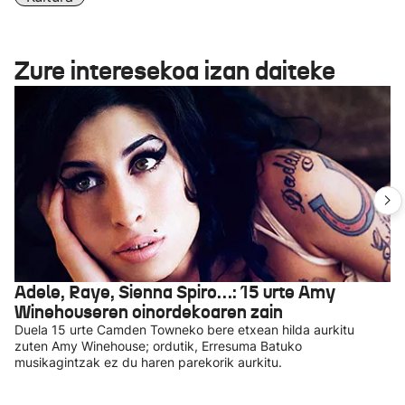
Zure interesekoa izan daiteke
Adele, Raye, Sienna Spiro…: 15 urte Amy
Winehouseren oinordekoaren zain
Duela 15 urte Camden Towneko bere etxean hilda aurkitu
zuten Amy Winehouse; ordutik, Erresuma Batuko
musikagintzak ez du haren parekorik aurkitu.