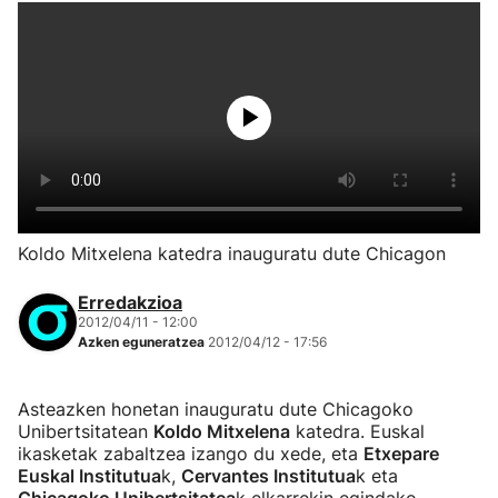
Koldo Mitxelena katedra inauguratu dute Chicagon
Erredakzioa
2012/04/11 - 12:00
Azken eguneratzea
2012/04/12 - 17:56
Asteazken honetan inauguratu dute Chicagoko
Unibertsitatean
Koldo Mitxelena
katedra. Euskal
ikasketak zabaltzea izango du xede, eta
Etxepare
Euskal Institutua
k,
Cervantes Institutua
k eta