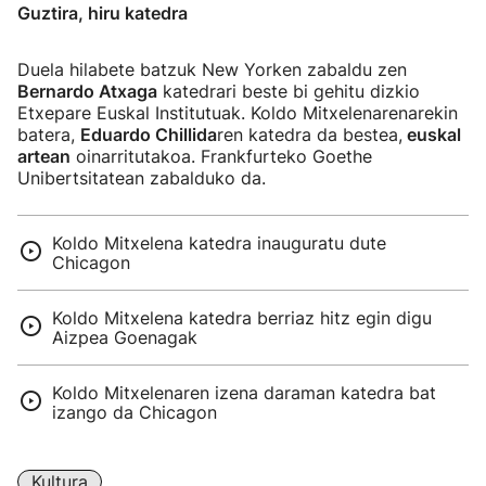
Guztira, hiru katedra
Duela hilabete batzuk New Yorken zabaldu zen
Bernardo Atxaga
katedrari beste bi gehitu dizkio
Etxepare Euskal Institutuak. Koldo Mitxelenarenarekin
batera,
Eduardo Chillida
ren katedra da bestea,
euskal
artean
oinarritutakoa. Frankfurteko Goethe
Unibertsitatean zabalduko da.
Koldo Mitxelena katedra inauguratu dute
Chicagon
Koldo Mitxelena katedra berriaz hitz egin digu
Aizpea Goenagak
Koldo Mitxelenaren izena daraman katedra bat
izango da Chicagon
Kultura