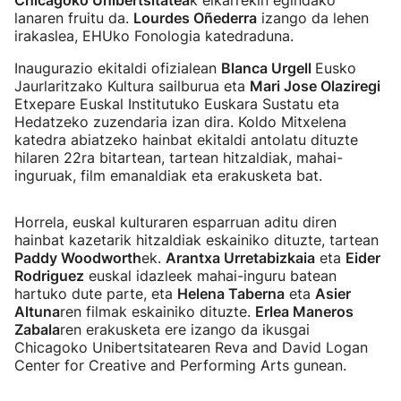
Chicagoko Unibertsitatea
k elkarrekin egindako
lanaren fruitu da.
Lourdes Oñederra
izango da lehen
irakaslea
, EHUko Fonologia katedraduna.
Inaugurazio ekitaldi ofizialean
Blanca Urgell
Eusko
Jaurlaritzako Kultura sailburua eta
Mari Jose Olaziregi
Etxepare Euskal Institutuko Euskara Sustatu eta
Hedatzeko zuzendaria izan dira. Koldo Mitxelena
katedra abiatzeko hainbat ekitaldi antolatu dituzte
hilaren 22ra bitartean, tartean hitzaldiak, mahai-
inguruak, film emanaldiak eta erakusketa bat.
Horrela, euskal kulturaren esparruan aditu diren
hainbat kazetarik hitzaldiak eskainiko dituzte, tartean
Paddy Woodworth
ek.
Arantxa Urretabizkaia
eta
Eider
Rodriguez
euskal idazleek mahai-inguru batean
hartuko dute parte, eta
Helena Taberna
eta
Asier
Altuna
ren filmak eskainiko dituzte.
Erlea Maneros
Zabala
ren erakusketa ere izango da ikusgai
Chicagoko Unibertsitatearen Reva and David Logan
Center for Creative and Performing Arts gunean.