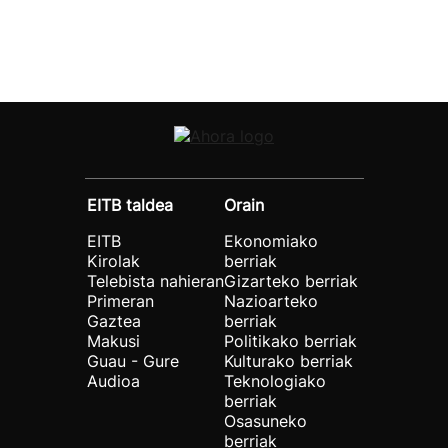
EITB taldea
Orain
EITB
Ekonomiako
Kirolak
berriak
Telebista nahieran
Gizarteko berriak
Primeran
Nazioarteko
Gaztea
berriak
Makusi
Politikako berriak
Guau - Gure
Kulturako berriak
Audioa
Teknologiako
berriak
Osasuneko
berriak