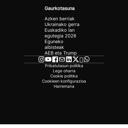
Gaurkotasuna
Azken berriak
Ukrainako gerra
Euskadiko lan
egutegia 2026
Eguneko
albisteak
AEB eta Trump
Pribatutasun politika
Lege oharra
Cookie politika
Cookieen konfigurazioa
Harremana