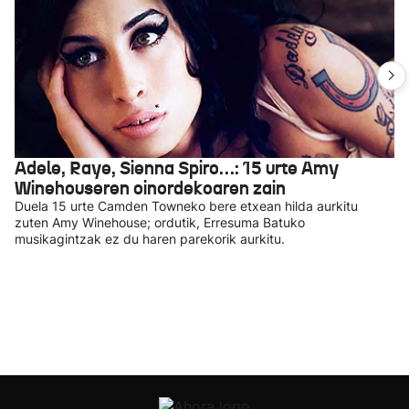
Adele, Raye, Sienna Spiro…: 15 urte Amy
Winehouseren oinordekoaren zain
Duela 15 urte Camden Towneko bere etxean hilda aurkitu
zuten Amy Winehouse; ordutik, Erresuma Batuko
musikagintzak ez du haren parekorik aurkitu.