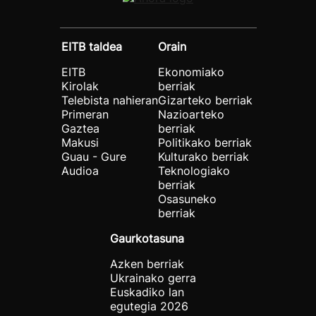
EITB taldea
Orain
EITB
Ekonomiako
Kirolak
berriak
Telebista nahieran
Gizarteko berriak
Primeran
Nazioarteko
Gaztea
berriak
Makusi
Politikako berriak
Guau - Gure
Kulturako berriak
Audioa
Teknologiako
berriak
Osasuneko
berriak
Gaurkotasuna
Azken berriak
Ukrainako gerra
Euskadiko lan
egutegia 2026