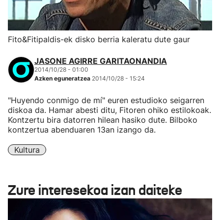
Fito&Fitipaldis-ek disko berria kaleratu dute gaur
JASONE AGIRRE GARITAONANDIA
2014/10/28 - 01:00
Azken eguneratzea
2014/10/28 - 15:24
"Huyendo conmigo de mí" euren estudioko seigarren
diskoa da. Hamar abesti ditu, Fitoren ohiko estilokoak.
Kontzertu bira datorren hilean hasiko dute. Bilboko
kontzertua abenduaren 13an izango da.
Kultura
Zure interesekoa izan daiteke