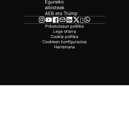
Eguneko
albisteak
AEB eta Trump
Pribatutasun politika
Lege oharra
Cookie politika
Cookieen konfigurazioa
Harremana