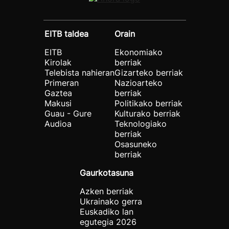
EITB taldea
Orain
EITB
Ekonomiako
Kirolak
berriak
Telebista nahieran
Gizarteko berriak
Primeran
Nazioarteko
Gaztea
berriak
Makusi
Politikako berriak
Guau - Gure
Kulturako berriak
Audioa
Teknologiako
berriak
Osasuneko
berriak
Gaurkotasuna
Azken berriak
Ukrainako gerra
Euskadiko lan
egutegia 2026