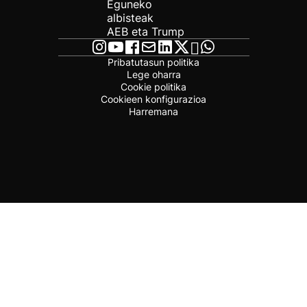
Eguneko
albisteak
AEB eta Trump
Pribatutasun politika
Lege oharra
Cookie politika
Cookieen konfigurazioa
Harremana