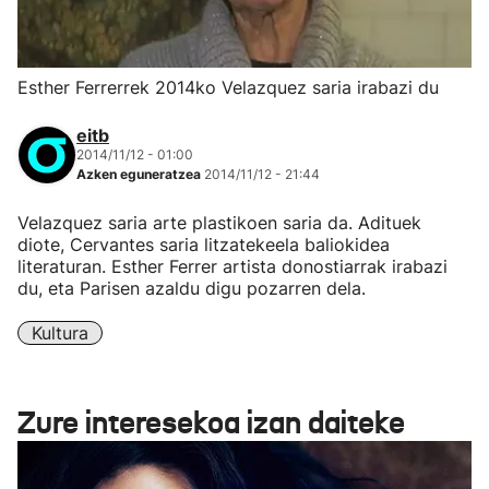
Esther Ferrerrek 2014ko Velazquez saria irabazi du
eitb
2014/11/12 - 01:00
Azken eguneratzea
2014/11/12 - 21:44
Velazquez saria arte plastikoen saria da. Adituek
diote, Cervantes saria litzatekeela baliokidea
literaturan. Esther Ferrer artista donostiarrak irabazi
du, eta Parisen azaldu digu pozarren dela.
Kultura
Zure interesekoa izan daiteke