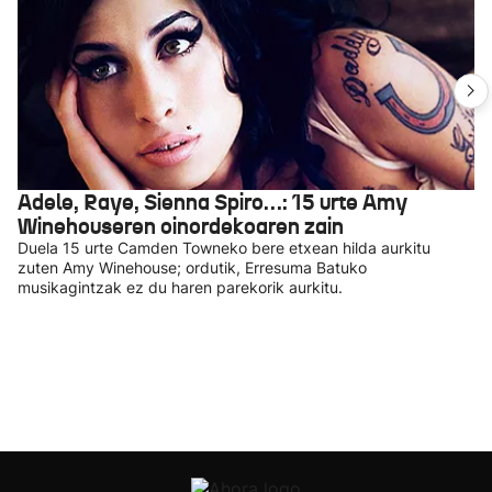
Adele, Raye, Sienna Spiro…: 15 urte Amy
Winehouseren oinordekoaren zain
Duela 15 urte Camden Towneko bere etxean hilda aurkitu
zuten Amy Winehouse; ordutik, Erresuma Batuko
musikagintzak ez du haren parekorik aurkitu.