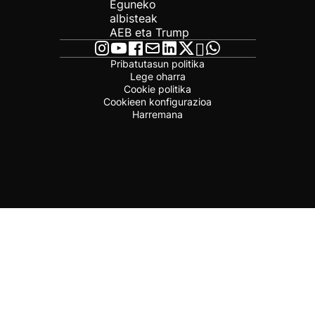
Eguneko
albisteak
AEB eta Trump
Pribatutasun politika
Lege oharra
Cookie politika
Cookieen konfigurazioa
Harremana