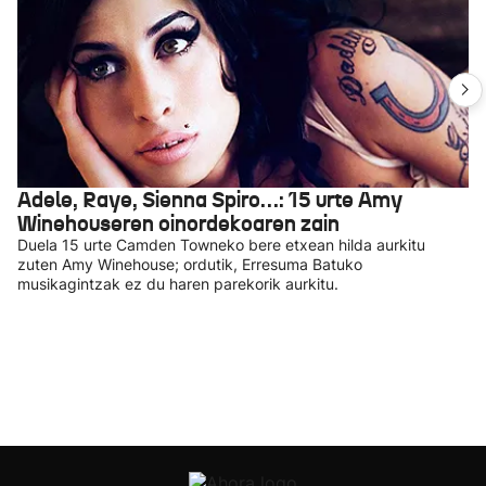
Adele, Raye, Sienna Spiro…: 15 urte Amy
Winehouseren oinordekoaren zain
Duela 15 urte Camden Towneko bere etxean hilda aurkitu
zuten Amy Winehouse; ordutik, Erresuma Batuko
musikagintzak ez du haren parekorik aurkitu.