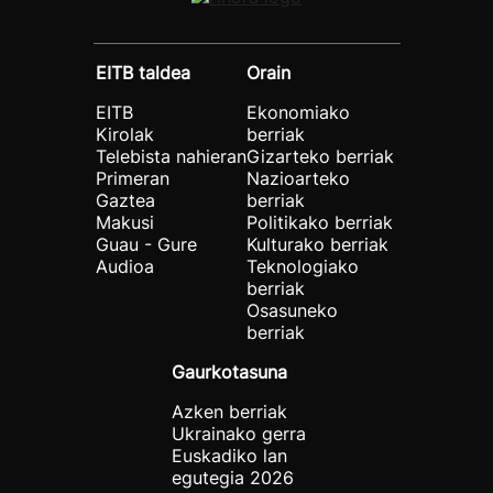
EITB taldea
Orain
EITB
Ekonomiako
Kirolak
berriak
Telebista nahieran
Gizarteko berriak
Primeran
Nazioarteko
Gaztea
berriak
Makusi
Politikako berriak
Guau - Gure
Kulturako berriak
Audioa
Teknologiako
berriak
Osasuneko
berriak
Gaurkotasuna
Azken berriak
Ukrainako gerra
Euskadiko lan
egutegia 2026