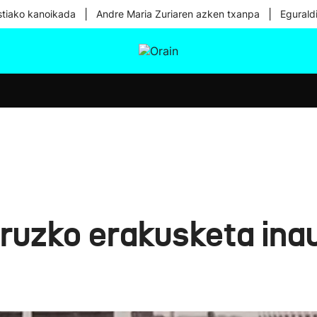
|
|
tiako kanoikada
Andre Maria Zuriaren azken txanpa
Egurald
tura
Ikusmiran
Egural
Osasuna
Teknologia
ruzko erakusketa ina