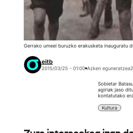
Gerrako umeei buruzko erakusketa inauguratu 
eitb
2015/03/25 - 01:00
Azken eguneratzea
2
Sobietar Batasu
agiriak jaso di
kontatutako er
Kultura