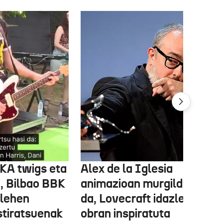
FKA twigs eta
Alex de la Iglesia
, Bilbao BBK
animazioan murgilduko
 lehen
da, Lovecraft idazlearen
stiratsuenak
obran inspiratuta