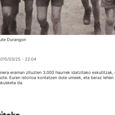
dute Durangon
015/03/25 - 22:04
nera eraman zituzten 3.000 haurrek idatzitako eskutitzak,
tuzte. Euren istorioa kontatzen dute umeek, eta beraz lehen
akusketa da.