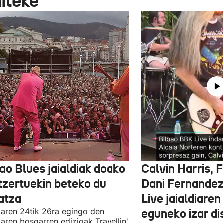
aiteke
ao Blues jaialdiak doako
Calvin Harris, 
tzertuekin beteko du
Dani Fernandez
atza
Live jaialdiaren
laren 24tik 26ra egingo den
eguneko izar di
diaren bosgarren edizioak Travellin'