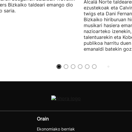
Alcalá Norte taldear
ers Bizkaiko taldeari emango dio
ezustekoak eta Calvin
o saria.
twigs eta Dani Ferna
Bizkaiko hiriburuan h
musikari hasiera eman
nazioarteko izenekin,
talentuarekin eta Ko
publikoa harritu due
emanaldi batekin goz
Orain
Ekonomiako berriak