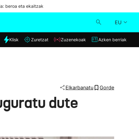
ia: beroa eta ekaitzak
EU
dia
Klisk
Zuretzat
Zuzenekoak
Azken berriak
Klisk
Zuzenekoak
Zuretzat
Elkarbanatu
Gorde
uguratu dute
Azken berriak