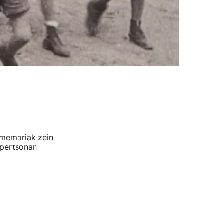
 memoriak zein
 pertsonan