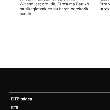
Winehouse; ordutik, Erresuma Batuko
Broth
musikagintzak ez du haren parekorik
urtek
aurkitu.
EITB taldea
EITB