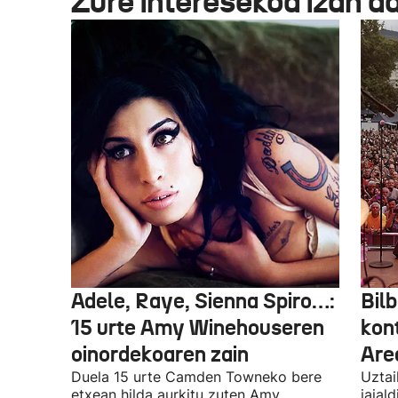
Zure interesekoa izan d
Adele, Raye, Sienna Spiro…:
Bilb
15 urte Amy Winehouseren
kon
oinordekoaren zain
Are
Duela 15 urte Camden Towneko bere
Uztai
etxean hilda aurkitu zuten Amy
jaial