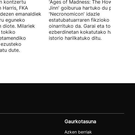
en kontzertu
'Ages of Madness: The Howling of th
 Harris, FKA
Jinn' goiburua hartuko du pelikulak, e
ndezen emanaldiek
'Necronomicon' idazle
iru eguneko
estatubatuarraren fikzioko liburuan
 diote. Milariek
oinarrituko da. Garai eta toki
 tokiko
ezberdinetan kokatutako hainbat
betamendiko
istorio harilkatuko ditu.
n ezusteko
atu dute.
Gaurkotasuna
Azken berriak