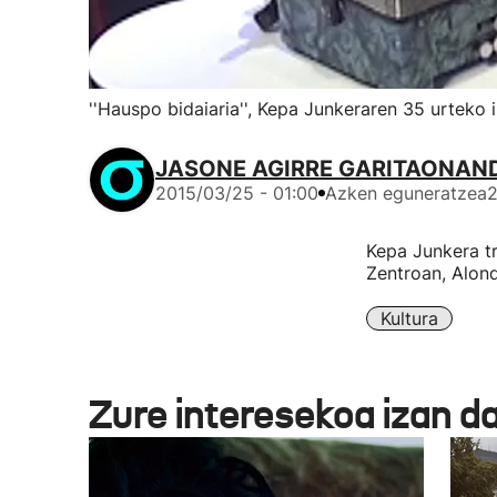
''Hauspo bidaiaria'', Kepa Junkeraren 35 urteko i
JASONE AGIRRE GARITAONAN
2015/03/25 - 01:00
Azken eguneratzea
2
Kepa Junkera tr
Zentroan, Alond
Kultura
Zure interesekoa izan d