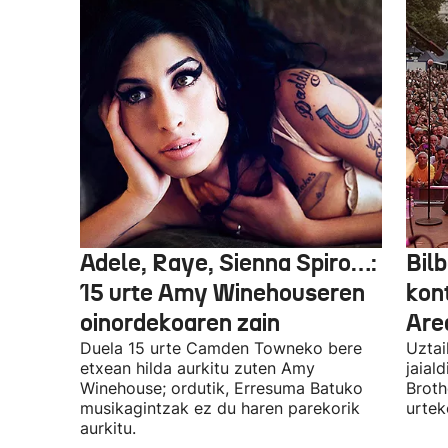
Adele, Raye, Sienna Spiro…:
Bilb
15 urte Amy Winehouseren
kon
oinordekoaren zain
Are
Duela 15 urte Camden Towneko bere
Uztai
etxean hilda aurkitu zuten Amy
jaial
Winehouse; ordutik, Erresuma Batuko
Broth
musikagintzak ez du haren parekorik
urtek
aurkitu.