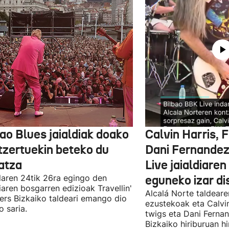
ao Blues jaialdiak doako
Calvin Harris, 
tzertuekin beteko du
Dani Fernandez
atza
Live jaialdiaren
laren 24tik 26ra egingo den
eguneko izar di
diaren bosgarren edizioak Travellin'
Alcalá Norte taldear
ers Bizkaiko taldeari emango dio
ezustekoak eta Calvin
o saria.
twigs eta Dani Ferna
Bizkaiko hiriburuan h