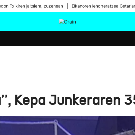
|
don Txikiren jaitsiera, zuzenean
Elkanoren lehorreratzea Getaria
tura
Ikusmiran
Egural
Osasuna
Teknologia
'', Kepa Junkeraren 3