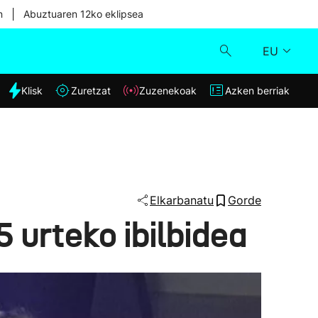
|
n
Abuztuaren 12ko eklipsea
EU
dia
Klisk
Zuretzat
Zuzenekoak
Azken berriak
Klisk
Zuzenekoak
Zuretzat
Elkarbanatu
Gorde
5 urteko ibilbidea
Azken berriak