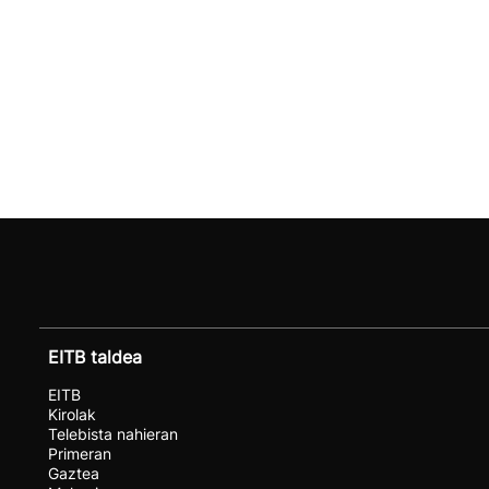
EITB taldea
EITB
Kirolak
Telebista nahieran
Primeran
Gaztea