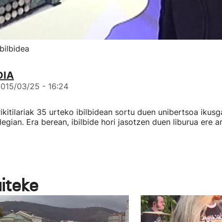
bilbidea
DIA
015/03/25 - 16:24
ikitilariak 35 urteko ibilbidean sortu duen unibertsoa ikus
egian. Era berean, ibilbide hori jasotzen duen liburua ere ar
aiteke