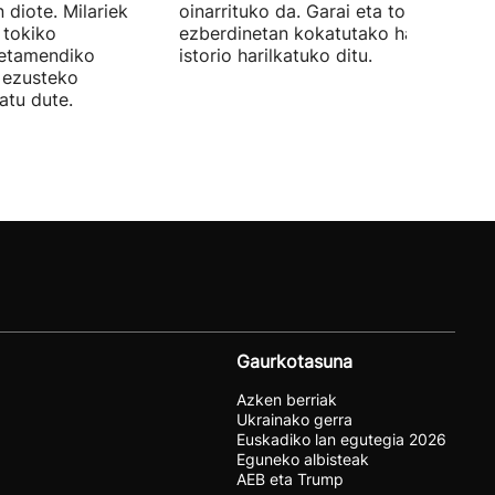
 diote. Milariek
oinarrituko da. Garai eta toki
 tokiko
ezberdinetan kokatutako hainbat
betamendiko
istorio harilkatuko ditu.
n ezusteko
atu dute.
Gaurkotasuna
Azken berriak
Ukrainako gerra
Euskadiko lan egutegia 2026
Eguneko albisteak
AEB eta Trump