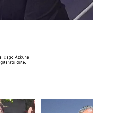
gai dago Azkuna
gitaratu dute.