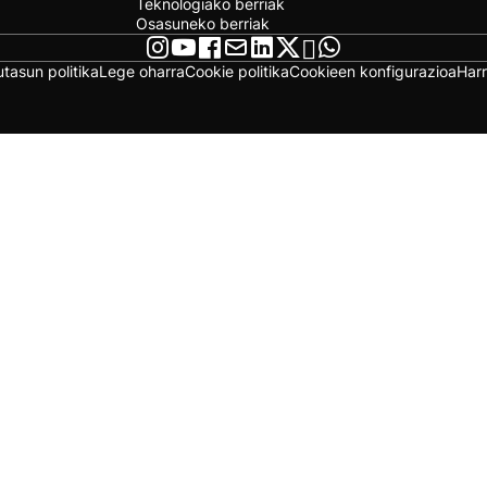
Teknologiako berriak
Osasuneko berriak
utasun politika
Lege oharra
Cookie politika
Cookieen konfigurazioa
Har