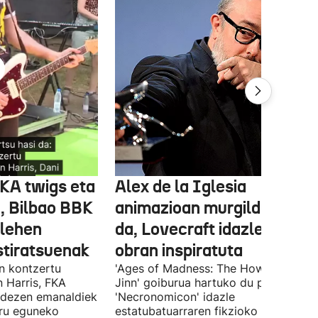
FKA twigs eta
Alex de la Iglesia
, Bilbao BBK
animazioan murgilduko
 lehen
da, Lovecraft idazlearen
stiratsuenak
obran inspiratuta
en kontzertu
'Ages of Madness: The Howling of th
 Harris, FKA
Jinn' goiburua hartuko du pelikulak, e
ndezen emanaldiek
'Necronomicon' idazle
iru eguneko
estatubatuarraren fikzioko liburuan