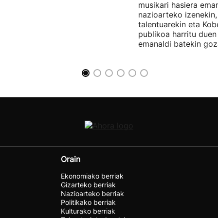
musikari hasiera eman
nazioarteko izenekin,
talentuarekin eta Ko
publikoa harritu due
emanaldi batekin goz
Orain
Ekonomiako berriak
Gizarteko berriak
Nazioarteko berriak
Politikako berriak
Kulturako berriak