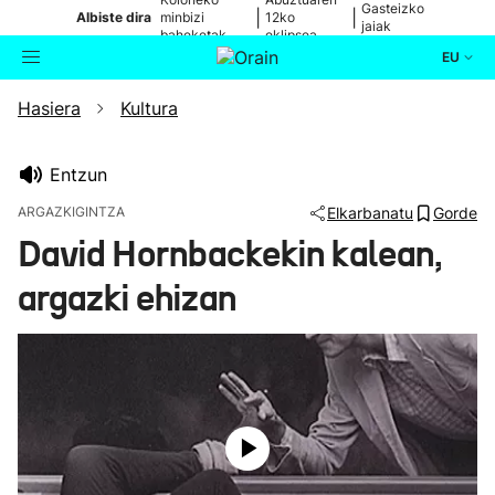
Gasteizko
|
|
Albiste dira
minbizi
12ko
jaiak
baheketak
eklipsea
EU
Hasiera
Kultura
Aktualitatea
Bilatzailea
Politika
Entzun
ARGAZKIGINTZA
Elkarbanatu
Gorde
Kultura
David Hornbackekin kalean,
argazki ehizan
Ikusmiran
Eguraldia