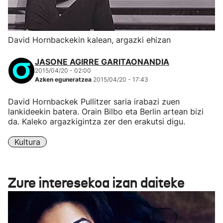
David Hornbackekin kalean, argazki ehizan
JASONE AGIRRE GARITAONANDIA
2015/04/20 - 02:00
Azken eguneratzea
2015/04/20 - 17:43
David Hornbackek Pullitzer saria irabazi zuen
lankideekin batera. Orain Bilbo eta Berlin artean bizi
da. Kaleko argazkigintza zer den erakutsi digu.
Kultura
Zure interesekoa izan daiteke