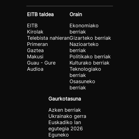
EITB taldea
Orain
EITB
Ekonomiako
Kirolak
berriak
Telebista nahieran
Gizarteko berriak
Primeran
Nazioarteko
Gaztea
berriak
Makusi
Politikako berriak
Guau - Gure
Kulturako berriak
Audioa
Teknologiako
berriak
Osasuneko
berriak
Gaurkotasuna
Azken berriak
Ukrainako gerra
Euskadiko lan
egutegia 2026
Eguneko