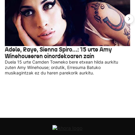
Adele, Raye, Sienna Spiro…: 15 urte Amy
Winehouseren oinordekoaren zain
Duela 15 urte Camden Towneko bere etxean hilda aurkitu
zuten Amy Winehouse; ordutik, Erresuma Batuko
musikagintzak ez du haren parekorik aurkitu.