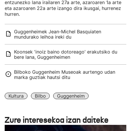
entzunezko lana irailaren 27a arte, azaroaren 1a arte
eta azaroaren 22a arte izango dira ikusgai, hurrenez
hurren.
Guggenheimek Jean-Michel Basquiaten
mundurako leihoa ireki du
Koonsek 'inoiz baino dotoreago' erakutsiko du
bere lana, Guggenheimen
Bilboko Guggenheim Museoak aurtengo udan
marka guztiak hautsi ditu
Kultura
Bilbo
Guggenheim
Zure interesekoa izan daiteke