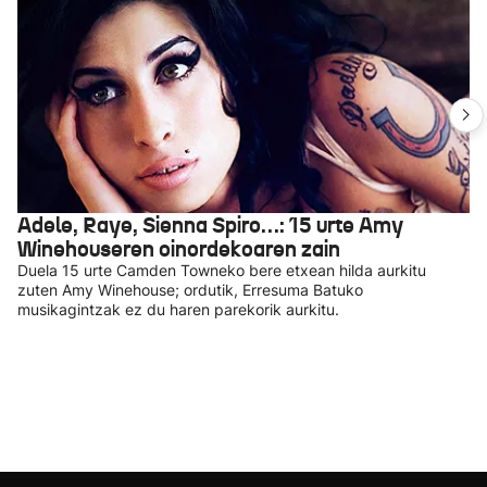
Adele, Raye, Sienna Spiro…: 15 urte Amy
Winehouseren oinordekoaren zain
Duela 15 urte Camden Towneko bere etxean hilda aurkitu
zuten Amy Winehouse; ordutik, Erresuma Batuko
musikagintzak ez du haren parekorik aurkitu.