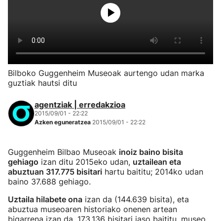
Bilboko Guggenheim Museoak aurtengo udan marka
guztiak hautsi ditu
agentziak | erredakzioa
2015/09/01 - 22:22
Azken eguneratzea
2015/09/01 - 22:22
Guggenheim Bilbao Museoak
inoiz baino bisita
gehiago
izan ditu 2015eko udan,
uztailean eta
abuztuan 317.775 bisitari
hartu baititu; 2014ko udan
baino 37.688 gehiago.
Uztaila hilabete ona
izan da (144.639 bisita), eta
abuztua museoaren historiako onenen artean
bigarrena izan da, 173.136 bisitari jaso baititu, museo