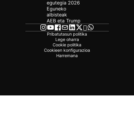
egutegia 2026
Eguneko
albisteak
AEB eta Trump
Pribatutasun politika
Lege oharra
Cookie politika
Cookieen konfigurazioa
Harremana