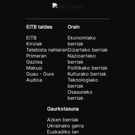
EITB taldea
Orain
EITB
Ekonomiako
Kirolak
berriak
Telebista nahieran
Gizarteko berriak
Primeran
Nazioarteko
Gaztea
berriak
Makusi
Politikako berriak
Guau - Gure
Kulturako berriak
Audioa
Teknologiako
berriak
Osasuneko
berriak
Gaurkotasuna
Azken berriak
Ukrainako gerra
Euskadiko lan