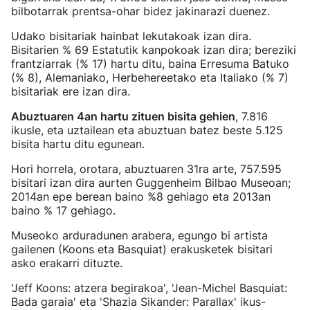
bilbotarrak prentsa-ohar bidez jakinarazi duenez.
Udako bisitariak hainbat lekutakoak izan dira.
Bisitarien % 69 Estatutik kanpokoak izan dira; bereziki
frantziarrak (% 17) hartu ditu, baina Erresuma Batuko
(% 8), Alemaniako, Herbehereetako eta Italiako (% 7)
bisitariak ere izan dira.
Abuztuaren 4an hartu zituen bisita gehien
, 7.816
ikusle, eta uztailean eta abuztuan batez beste 5.125
bisita hartu ditu egunean.
Hori horrela, orotara, abuztuaren 31ra arte, 757.595
bisitari izan dira aurten Guggenheim Bilbao Museoan;
2014an epe berean baino %8 gehiago eta 2013an
baino % 17 gehiago.
Museoko arduradunen arabera, egungo bi artista
gailenen (Koons eta Basquiat) erakusketek bisitari
asko erakarri dituzte.
'Jeff Koons: atzera begirakoa', 'Jean-Michel Basquiat:
Bada garaia' eta 'Shazia Sikander: Parallax' ikus-