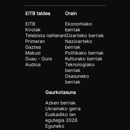
EITB taldea
Orain
EITB
Ekonomiako
Kirolak
berriak
Telebista nahieran
Gizarteko berriak
Primeran
Nazioarteko
Gaztea
berriak
Makusi
Politikako berriak
Guau - Gure
Kulturako berriak
Audioa
Teknologiako
berriak
Osasuneko
berriak
Gaurkotasuna
Azken berriak
Ukrainako gerra
Euskadiko lan
egutegia 2026
Eguneko