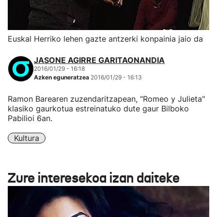
Euskal Herriko lehen gazte antzerki konpainia jaio da
JASONE AGIRRE GARITAONANDIA
2016/01/29 - 16:18
Azken eguneratzea
2016/01/29 - 16:13
Ramon Barearen zuzendaritzapean, "Romeo y Julieta"
klasiko gaurkotua estreinatuko dute gaur Bilboko
Pabilioi 6an.
Kultura
Zure interesekoa izan daiteke