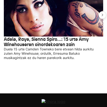
Adele, Raye, Sienna Spiro…: 15 urte Amy
Winehouseren oinordekoaren zain
Duela 15 urte Camden Towneko bere etxean hilda aurkitu
zuten Amy Winehouse; ordutik, Erresuma Batuko
musikagintzak ez du haren parekorik aurkitu.