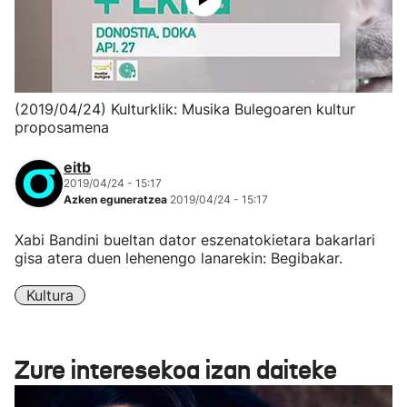
(2019/04/24) Kulturklik: Musika Bulegoaren kultur
proposamena
eitb
2019/04/24 - 15:17
Azken eguneratzea
2019/04/24 - 15:17
Xabi Bandini bueltan dator eszenatokietara bakarlari
gisa atera duen lehenengo lanarekin: Begibakar.
Kultura
Zure interesekoa izan daiteke