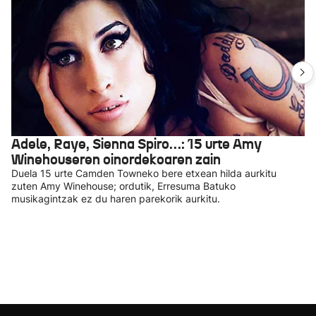
Adele, Raye, Sienna Spiro…: 15 urte Amy
Winehouseren oinordekoaren zain
Duela 15 urte Camden Towneko bere etxean hilda aurkitu
zuten Amy Winehouse; ordutik, Erresuma Batuko
musikagintzak ez du haren parekorik aurkitu.