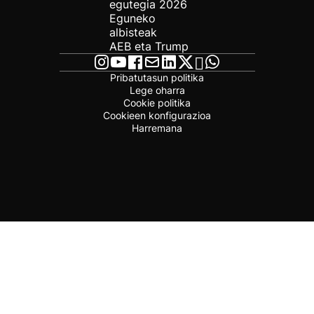
egutegia 2026
Eguneko
albisteak
AEB eta Trump
Pribatutasun politika
Lege oharra
Cookie politika
Cookieen konfigurazioa
Harremana