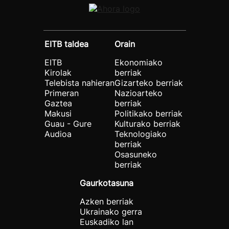
EITB taldea
Orain
EITB
Ekonomiako
Kirolak
berriak
Telebista nahieran
Gizarteko berriak
Primeran
Nazioarteko
Gaztea
berriak
Makusi
Politikako berriak
Guau - Gure
Kulturako berriak
Audioa
Teknologiako
berriak
Osasuneko
berriak
Gaurkotasuna
Azken berriak
Ukrainako gerra
Euskadiko lan