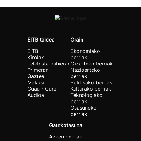
EITB taldea
Orain
EITB
Ekonomiako
Kirolak
berriak
Telebista nahieran
Gizarteko berriak
Primeran
Nazioarteko
Gaztea
berriak
Makusi
Politikako berriak
Guau - Gure
Kulturako berriak
Audioa
Teknologiako
berriak
Osasuneko
berriak
Gaurkotasuna
Azken berriak