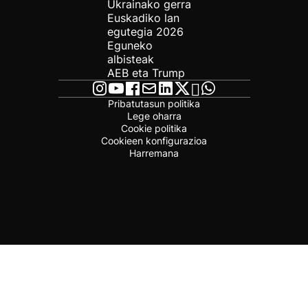
Ukrainako gerra
Euskadiko lan
egutegia 2026
Eguneko
albisteak
AEB eta Trump
Pribatutasun politika
Lege oharra
Cookie politika
Cookieen konfigurazioa
Harremana