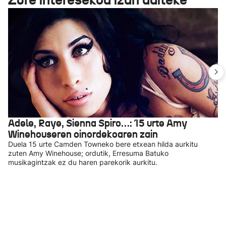
Adele, Raye, Sienna Spiro…: 15 urte Amy
Winehouseren oinordekoaren zain
Duela 15 urte Camden Towneko bere etxean hilda aurkitu
zuten Amy Winehouse; ordutik, Erresuma Batuko
musikagintzak ez du haren parekorik aurkitu.