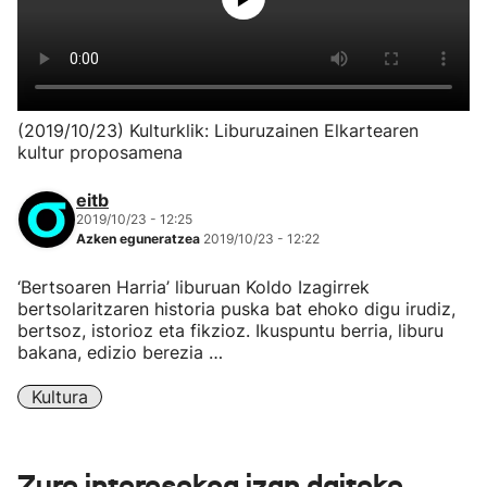
(2019/10/23) Kulturklik: Liburuzainen Elkartearen
kultur proposamena
eitb
2019/10/23 - 12:25
Azken eguneratzea
2019/10/23 - 12:22
‘Bertsoaren Harria’ liburuan Koldo Izagirrek
bertsolaritzaren historia puska bat ehoko digu irudiz,
bertsoz, istorioz eta fikzioz. Ikuspuntu berria, liburu
bakana, edizio berezia …
Kultura
Zure interesekoa izan daiteke