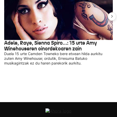
Adele, Raye, Sienna Spiro…: 15 urte Amy
Winehouseren oinordekoaren zain
Duela 15 urte Camden Towneko bere etxean hilda aurkitu
zuten Amy Winehouse; ordutik, Erresuma Batuko
musikagintzak ez du haren parekorik aurkitu.