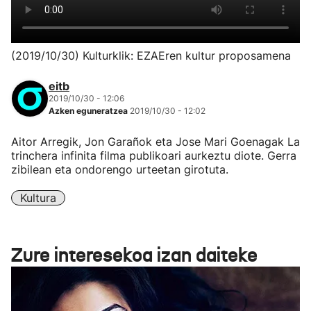
(2019/10/30) Kulturklik: EZAEren kultur proposamena
eitb
2019/10/30 - 12:06
Azken eguneratzea
2019/10/30 - 12:02
Aitor Arregik, Jon Garañok eta Jose Mari Goenagak La
trinchera infinita filma publikoari aurkeztu diote. Gerra
zibilean eta ondorengo urteetan girotuta.
Kultura
Zure interesekoa izan daiteke