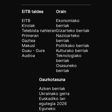
EITB taldea
Orain
EITB
Ekonomiako
Kirolak
berriak
Telebista nahieran
Gizarteko berriak
Primeran
Nazioarteko
Gaztea
berriak
Makusi
Politikako berriak
Guau - Gure
Kulturako berriak
Audioa
Teknologiako
berriak
Osasuneko
berriak
Gaurkotasuna
Azken berriak
Ukrainako gerra
Euskadiko lan
egutegia 2026
Eguneko