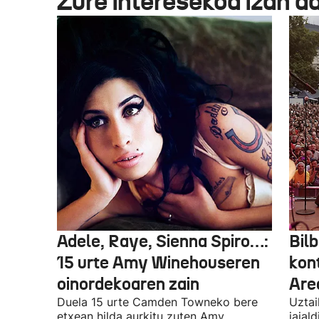
Zure interesekoa izan d
Adele, Raye, Sienna Spiro…:
Bilb
15 urte Amy Winehouseren
kon
oinordekoaren zain
Are
Duela 15 urte Camden Towneko bere
Uztai
etxean hilda aurkitu zuten Amy
jaial