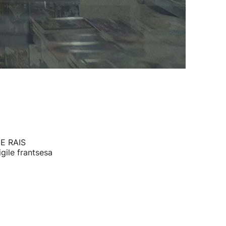
DE RAIS
gile frantsesa