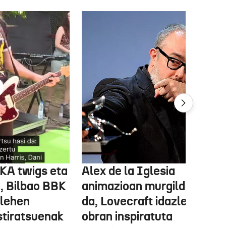
FKA twigs eta
Alex de la Iglesia
, Bilbao BBK
animazioan murgilduko
 lehen
da, Lovecraft idazlearen
stiratsuenak
obran inspiratuta