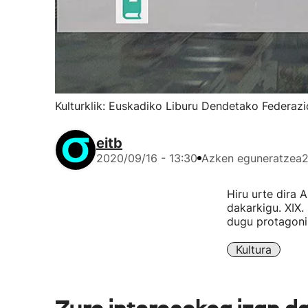
Kulturklik: Euskadiko Liburu Dendetako Federaz
eitb
2020/09/16 - 13:30
Azken eguneratzea
2
Hiru urte dira 
dakarkigu. XIX.
dugu protagoni
Kultura