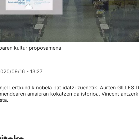
ioaren kultur proposamena
020/09/16 - 13:27
Anjel Lertxundik nobela bat idatzi zuenetik. Aurten GILLES 
 mendearen amaieran kokatzen da istorioa. Vincent antzerki
sta.