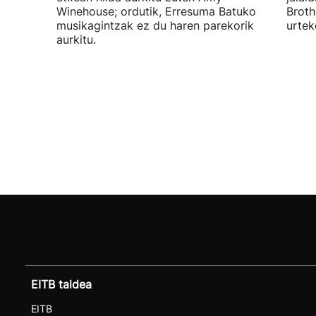
Winehouse; ordutik, Erresuma Batuko
Broth
musikagintzak ez du haren parekorik
urtek
aurkitu.
EITB taldea
EITB