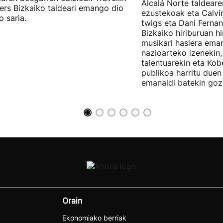
Alcalá Norte taldear
ers Bizkaiko taldeari emango dio
ezustekoak eta Calvin
o saria.
twigs eta Dani Ferna
Bizkaiko hiriburuan h
musikari hasiera eman
nazioarteko izenekin,
talentuarekin eta Ko
publikoa harritu due
emanaldi batekin goz
Orain
Ekonomiako berriak