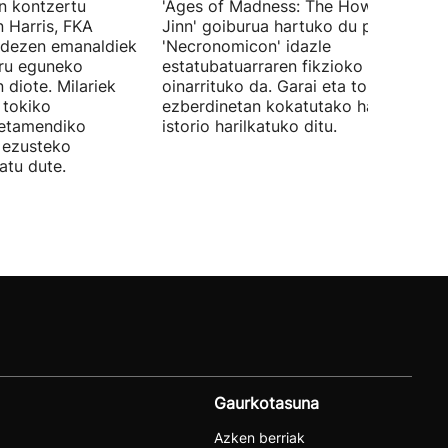
en kontzertu
'Ages of Madness: The Howling of th
 Harris, FKA
Jinn' goiburua hartuko du pelikulak, e
ndezen emanaldiek
'Necronomicon' idazle
iru eguneko
estatubatuarraren fikzioko liburuan
 diote. Milariek
oinarrituko da. Garai eta toki
 tokiko
ezberdinetan kokatutako hainbat
betamendiko
istorio harilkatuko ditu.
n ezusteko
atu dute.
Gaurkotasuna
Azken berriak