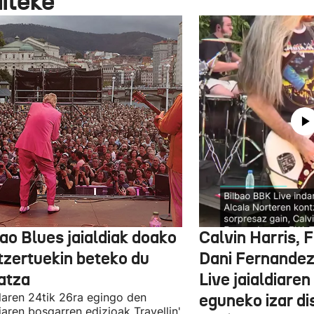
aiteke
ao Blues jaialdiak doako
Calvin Harris, 
tzertuekin beteko du
Dani Fernandez
atza
Live jaialdiaren
laren 24tik 26ra egingo den
eguneko izar di
diaren bosgarren edizioak Travellin'