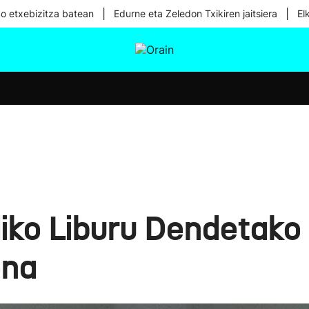
|
|
ko etxebizitza batean
Edurne eta Zeledon Txikiren jaitsiera
El
tura
Ikusmiran
Egural
Osasuna
Teknologia
diko Liburu Dendetak
ena