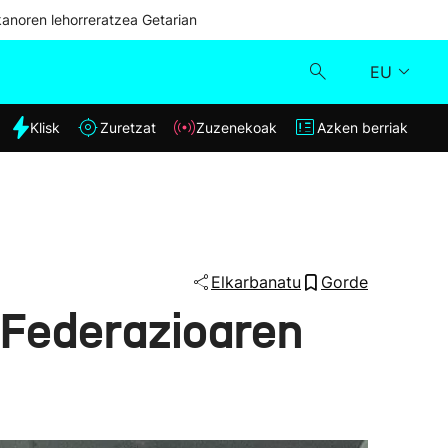
kanoren lehorreratzea Getarian
EU
dia
Klisk
Zuretzat
Zuzenekoak
Azken berriak
Klisk
Zuzenekoak
Zuretzat
Elkarbanatu
Gorde
o Federazioaren
Azken berriak